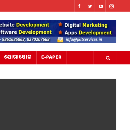
ଯୋଗାଯୋଗ
E-PAPER