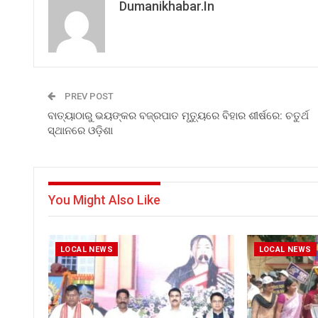
Dumanikhabar.in
PREV POST
ବାତ୍ୟାଠାରୁ ଭୟଙ୍କର ବଜ୍ରପାତ ମୃତ୍ୟୁରେ ବିହାର ଶୀର୍ଷରେ: ଚତୁର୍ଥ
ସ୍ଥାନରେ ଓଡ଼ିଶା
You Might Also Like
LOCAL NEWS
LOCAL NEWS