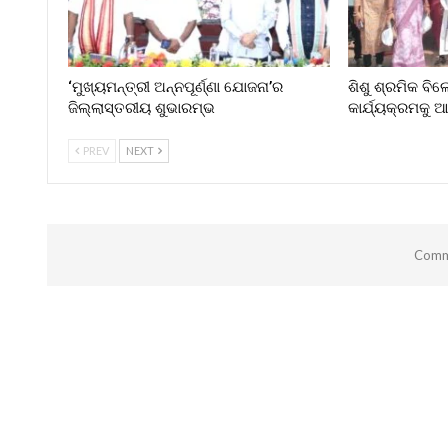
‘ମୁଖ୍ୟମନ୍ତ୍ରୀ ଅନ୍ନପୂର୍ଣ୍ଣା ଯୋଜନା’ର
ଶିଶୁ ଶ୍ରମିକ ବି
ଜିଲ୍ଲାସ୍ତରୀୟ ଶୁଭାରମ୍ଭ
କାର୍ଯ୍ୟକ୍ରମକୁ
PREV
NEXT
Comme