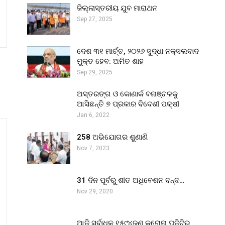
ଜିଲ୍ଲାସ୍ତରୀୟ ଯୁବ ମାରାଥନ
Sep 27, 2025
ଦେଶ ୩୧ ମାର୍ଚ୍ଚ, ୨୦୨୬ ସୁଦ୍ଧା ନକ୍ସଲବାଦ
ମୁକ୍ତ ହେବ: ଅମିତ ଶାହ
Sep 29, 2025
ଅସ୍ତରଙ୍ଗ ଓ କୋଣାର୍କ ବନାଞ୍ଚଳକୁ
ଆସିଛନ୍ତି ୭ ପ୍ରକାର ବିଦେଶୀ ପକ୍ଷୀ
Jan 6, 2022
258 ଅଭିଯୋଗର ଶୁଣାଣି
Nov 7, 2023
31 ଦିନ ପୂର୍ବରୁ ଶୀତ ଅଧିବେଶନ ବନ୍ଦ…
Nov 29, 2020
ଆଜି ସର୍ବାଧିକ ୧୫୯୪ଜଣ କରୋନା ପଜିଟିଭ୍