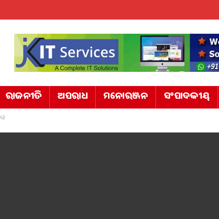
ରାଜନୀତି
ଅପରାଧ
ମନୋରଞ୍ଜନ
ସଂପାଦକୀୟ
ଲା