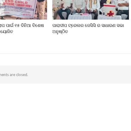
ଲୋପ ପାଇଁ ୧୫ ଦିନିଆ ବିଶେଷ
ପାରାଦୀପ ଟ୍ରେଲର ଜେସିସି ର ସାଧାରଣ ସଭା
 ଆୟୋଜିତ
ଅନୁଷ୍ଠିତ
nts are closed.