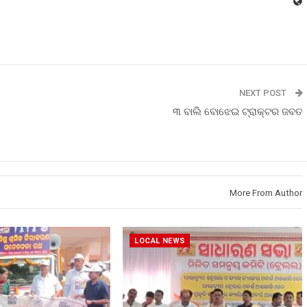
NEXT POST
୩ ବାଲି ବୋଝେଇ ଟ୍ରାକ୍ଟର ଜବତ
More From Author
LOCAL NEWS