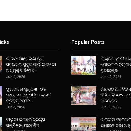
icks
Popular Posts
ଭାରତ-ଆମେରିକା କୃଷି
‘ମୁଖ୍ୟମନ୍ତ୍ରୀ ଅନ୍
ସହଯୋଗ ସୁଦୃଢ ପାଇଁ ଇଫକୋ
ଯୋଜନା’ର ଜିଲ୍ଲା
ଅଧ୍ୟକ୍ଷ ଦିଲୀପ…
ଶୁଭାରମ୍ଭ
Jun 4, 2026
Jun 13, 2026
ପୁରୀଠାରେ ଜୁନ୍ ୦୩–୦୫
ଶିଶୁ ଶ୍ରମିକ ବିଲ
ମଧ୍ୟରେ ଅନୁଷ୍ଠିତ ହେଉଛି
ଦିନିଆ ବିଶେଷ କାର
ବ୍ରିକ୍ସ୍ ୨୦୨୬…
ଆୟୋଜିତ
Jun 4, 2026
Jun 13, 2026
ବାଲୁକା କଳାରେ ବ୍ରିକ୍ସ
ପାରାଦୀପ ଟ୍ରେଲର
ସମ୍ମିଳନୀ ପ୍ରଦର୍ଶିତ
ସାଧାରଣ ସଭା ଅନୁ