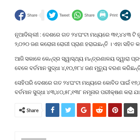
ନୂଆଦିଲ୍ଲୀ : ଦେଶରେ ଗତ ୨୪ଘଂଟା ମଧ୍ୟରେ ୩୧,୪୪୩ ଟି ନ
୨,୦୨୦ ଜଣ କରୋନା ରୋଗୀ ପ୍ରାଣ ହରାଇଛନ୍ତି । ଏହା ସହିତ 
ଆଜି ସକାଳେ କେନ୍ଦ୍ର ସ୍ୱାସ୍ଥ୍ୟ ମନ୍ତ୍ରଣାଳୟ ଦ୍ୱାରା ପ୍
ବେଳେ ବର୍ତମାନ ସୁଦ୍ଧା ୪,୧୦,୭୮୪ ଜଣ ମୃତ୍ୟୁ ବରଣ କରିଛନ୍ତ
ସେହିପରି ଦେଶରେ ଗତ ୨୪ଘଂଟା ମଧ୍ୟରେ କୋବିଡ ପାଇଁ ୧୭,
ବର୍ତମାନ ସୁଦ୍ଧା ୪୩,୪୦,୫୮,୧୩୮ ନମୂନାର ପରୀକ୍ଷଣ କରା 
Share