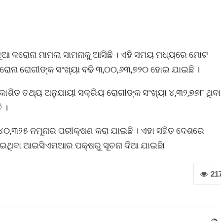
ୂଆ କରୋନା ମାମଲା ସାମନାକୁ ଆସିଛି । ଏହି ସମୟ ମଧ୍ୟରେ ମୋଟ
କରୋନା ରୋଗୀଙ୍କ ସଂଖ୍ୟା ବଢି ୩,୦୦,୬୩,୭୨୦ ହୋଇ ଯାଇଛି ।
ରକାଶିତ ତଥ୍ୟ ଅନୁଯାୟୀ ସକ୍ରିୟ ରୋଗୀଙ୍କ ସଂଖ୍ୟା ୪,୩୨,୭୭୮ ଥିବା
ି ।
୪୦,୩୨୫ ନମୂନାର ପରୀକ୍ଷଣ କରା ଯାଇଛି । ଏହା ସହିତ ଦେଶରେ
ଯାଇଥିବା ଆଇସିଏମଆର ପକ୍ଷରୁ ସୂଚନା ଦିଆ ଯାଇଛିା
21