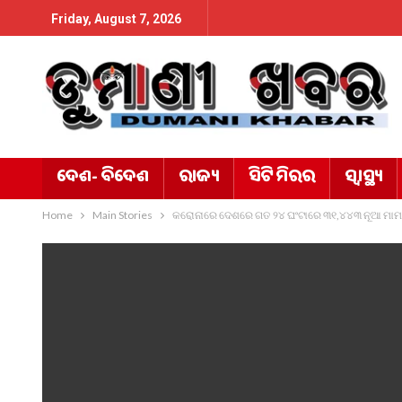
Friday, August 7, 2026
ଦେଶ- ବିଦେଶ
ରାଜ୍ୟ
ସିଟି ମିରର
ସ୍ୱାସ୍ଥ୍ୟ
Home
Main Stories
କରୋନାରେ ଦେଶରେ ଗତ ୨୪ ଘଂଟାରେ ୩୧,୪୪୩ ନୂଆ ମାମ