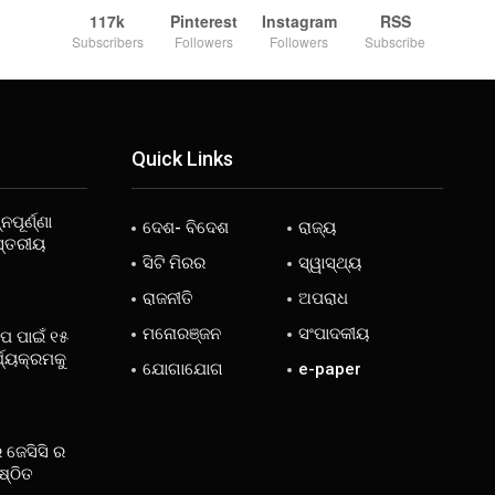
117k
Pinterest
Instagram
RSS
Subscribers
Followers
Followers
Subscribe
Quick Links
ନପୂର୍ଣ୍ଣା
ଦେଶ- ବିଦେଶ
ରାଜ୍ୟ
ସ୍ତରୀୟ
ସିଟି ମିରର
ସ୍ୱାସ୍ଥ୍ୟ
ରାଜନୀତି
ଅପରାଧ
ମନୋରଞ୍ଜନ
ସଂପାଦକୀୟ
ୋପ ପାଇଁ ୧୫
୍ଯ୍ୟକ୍ରମକୁ
ଯୋଗାଯୋଗ
e-paper
 ଜେସିସି ର
ଷ୍ଠିତ