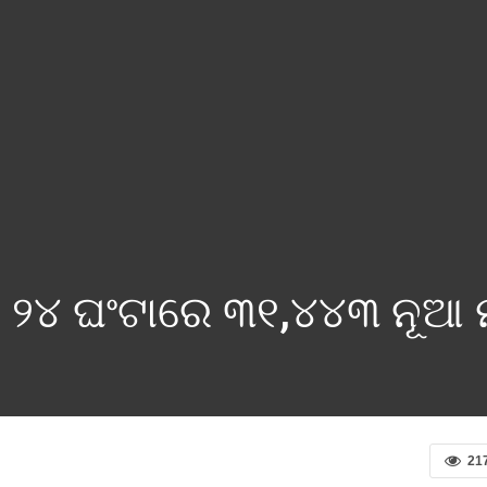
୨୪ ଘଂଟାରେ ୩୧,୪୪୩ ନୂଆ 
21