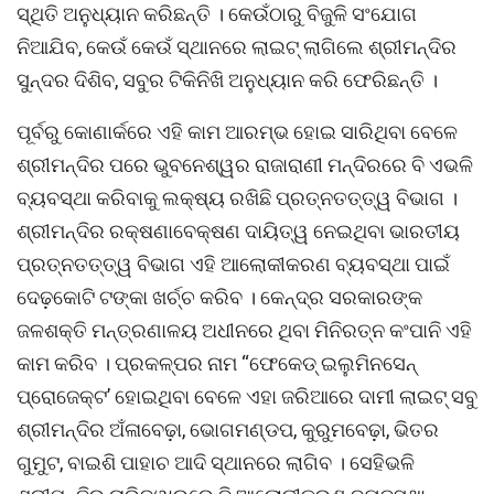
ସ୍ଥିତି ଅନୁଧ୍ୟାନ କରିଛନ୍ତି । କେଉଁଠାରୁ ବିଜୁଳି ସଂଯୋଗ
ନିଆଯିବ, କେଉଁ କେଉଁ ସ୍ଥାନରେ ଲାଇଟ୍ ଲାଗିଲେ ଶ୍ରୀମନ୍ଦିର
ସୁନ୍ଦର ଦିଶିବ, ସବୁର ଟିକିନିଖି ଅନୁଧ୍ୟାନ କରି ଫେରିଛନ୍ତି ।
ପୂର୍ବରୁ କୋଣାର୍କରେ ଏହି କାମ ଆରମ୍ଭ ହୋଇ ସାରିଥିବା ବେଳେ
ଶ୍ରୀମନ୍ଦିର ପରେ ଭୁବନେଶ୍ୱର ରାଜାରାଣୀ ମନ୍ଦିରରେ ବି ଏଭଳି
ବ୍ୟବସ୍ଥା କରିବାକୁ ଲକ୍ଷ୍ୟ ରଖିଛି ପ୍ରତ୍ନତତ୍ତ୍ୱ ବିଭାଗ ।
ଶ୍ରୀମନ୍ଦିର ରକ୍ଷଣାବେକ୍ଷଣ ଦାୟିତ୍ୱ ନେଇଥିବା ଭାରତୀୟ
ପ୍ରତ୍ନତତ୍ତ୍ୱ ବିଭାଗ ଏହି ଆଲୋକୀକରଣ ବ୍ୟବସ୍ଥା ପାଇଁ
ଦେଢ଼କୋଟି ଟଙ୍କା ଖର୍ଚ୍ଚ କରିବ । କେନ୍ଦ୍ର ସରକାରଙ୍କ
ଜଳଶକ୍ତି ମନ୍ତ୍ରଣାଳୟ ଅଧୀନରେ ଥିବା ମିନିରତ୍ନ କଂପାନି ଏହି
କାମ କରିବ । ପ୍ରକଳ୍ପର ନାମ “ଫେକେଡ୍ ଇଲୁମିନସେନ୍
ପ୍ରୋଜେକ୍ଟ’ ହୋଇଥିବା ବେଳେ ଏହା ଜରିଆରେ ଦାମୀ ଲାଇଟ୍ ସବୁ
ଶ୍ରୀମନ୍ଦିର ଅଁଳାବେଢ଼ା, ଭୋଗମଣ୍ଡପ, କୁରୁମବେଢ଼ା, ଭିତର
ଗୁମୁଟ, ବାଇଶି ପାହାଚ ଆଦି ସ୍ଥାନରେ ଲାଗିବ । ସେହିଭଳି