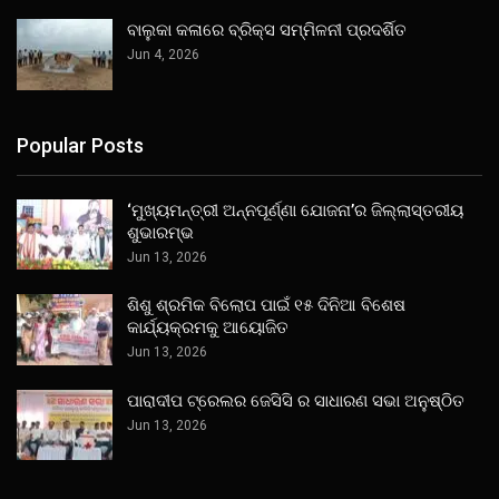
ବାଲୁକା କଳାରେ ବ୍ରିକ୍ସ ସମ୍ମିଳନୀ ପ୍ରଦର୍ଶିତ
Jun 4, 2026
Popular Posts
‘ମୁଖ୍ୟମନ୍ତ୍ରୀ ଅନ୍ନପୂର୍ଣ୍ଣା ଯୋଜନା’ର ଜିଲ୍ଲାସ୍ତରୀୟ
ଶୁଭାରମ୍ଭ
Jun 13, 2026
ଶିଶୁ ଶ୍ରମିକ ବିଲୋପ ପାଇଁ ୧୫ ଦିନିଆ ବିଶେଷ
କାର୍ଯ୍ୟକ୍ରମକୁ ଆୟୋଜିତ
Jun 13, 2026
ପାରାଦୀପ ଟ୍ରେଲର ଜେସିସି ର ସାଧାରଣ ସଭା ଅନୁଷ୍ଠିତ
Jun 13, 2026