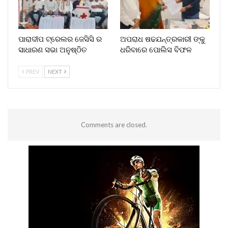
ପାରାଦୀପ ଟ୍ରେଲର ଜେସିସି ର
ଅପରାଧ ଷଢଯନ୍ତ୍ରକାରୀ ଙ୍କୁ
ସାଧାରଣ ସଭା ଅନୁଷ୍ଠିତ
ଧରିବାରେ ପୋଲିସ ବିଫଳ
PREV
NEXT
Comments are closed.