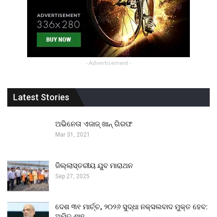
- Advertisement -
Latest Stories
ଅଭିନେତା ଏଜାଜ୍ ଖାନ୍ ଗିରଫ
Mar 31, 2021
ଜିଲ୍ଲାସ୍ତରୀୟ ଯୁବ ମାରାଥନ
Sep 27, 2025
ଦେଶ ୩୧ ମାର୍ଚ୍ଚ, ୨୦୨୬ ସୁଦ୍ଧା ନକ୍ସଲବାଦ ମୁକ୍ତ ହେବ:
ଅମିତ ଶାହ