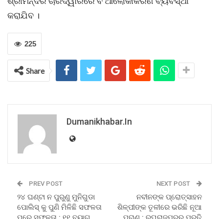
ଶ୍ରୀମନ୍ଦିର ଚାରିଦ୍ୱାରରେ ବି ଆଲୋକୀକରଣ ବ୍ୟବସ୍ଥା
କରାଯିବ ।
225
Share
Dumanikhabar.in
PREV POST
NEXT POST
୨୪ ଘଣ୍ଟା ନ ପୁରୁଣୁ ମୁନିଗୁଡା
ନବୀନଙ୍କ ପ୍ରୋତ୍ସାହନ
ପୋଲିସ୍ କୁ ପୁଣି ମିଳିଛି ସଫଳତା
ଶିଳ୍ପୀଙ୍କ ତୂଳୀରେ ଭରିଛି ନୂଆ
ପରେ ସଫଳତା : ୧୧ ବ୍ୟାଗ
ପ୍ରାଣ : ରଘୁରାଜପୁରର ପ୍ରତି