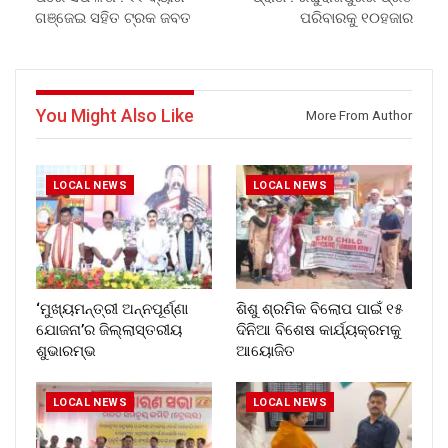
ଗଞ୍ଜେଇ ସହିତ ଟ୍ରକ ଜବତ
ପରିବାରକୁ ୧୦ହଜାର
You Might Also Like
More From Author
LOCAL NEWS
LOCAL NEWS
‘ମୁଖ୍ୟମନ୍ତ୍ରୀ ଅନ୍ନପୂର୍ଣ୍ଣା
ଶିଶୁ ଶ୍ରମିକ ବିଲୋପ ପାଇଁ ୧୫
ଯୋଜନା’ର ଜିଲ୍ଲାସ୍ତରୀୟ
ଦିନିଆ ବିଶେଷ କାର୍ଯ୍ୟକ୍ରମକୁ
ଶୁଭାରମ୍ଭ
ଆୟୋଜିତ
LOCAL NEWS
LOCAL NEWS