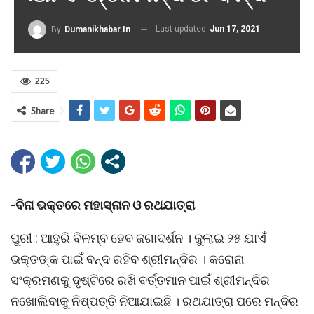
Last updated
Jun 17, 2021
By
Dumanikhabar.in
225
Share
-ବିନା ଭକ୍ତରେ ମହାସ୍ନାନ ଓ ରଥଯାତ୍ରା
ପୁରୀ : ଆହୁରି ବିଳମ୍ବ ହେବ ଜଗାଦର୍ଶନ । ଜୁଲାଇ ୨୫ ଯାଏଁ
ଭକ୍ତଙ୍କ ପାଇଁ ବନ୍ଦ ରହିବ ଶ୍ରୀମନ୍ଦିର । କରୋନା
ସଂକ୍ରମଣକୁ ଦୃଷ୍ଟିରେ ରଖି ବର୍ତ୍ତମାନ ପାଇଁ ଶ୍ରୀମନ୍ଦିର
ନଖୋଲିବାକୁ ନିଷ୍ପତ୍ତି ନିଆଯାଇଛି । ରଥଯାତ୍ରା ପରେ ମନ୍ଦିର