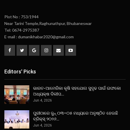
Plot No : 753/1944
Near Tarini Temple,Raghunathpur, Bhubaneswar
Tel: 0674-2975387
E-mail : dumanikhabar2020@gmail.com
Editors' Picks
ଭାରତ-ଆମେରିକା କୃଷି ସହଯୋଗ ସୁଦୃଢ ପାଇଁ ଇଫକୋ
ଅଧ୍ୟକ୍ଷ ଦିଲୀପ…
Jun 4, 2026
ପୁରୀଠାରେ ଜୁନ୍ ୦୩–୦୫ ମଧ୍ୟରେ ଅନୁଷ୍ଠିତ ହେଉଛି
ବ୍ରିକ୍ସ୍ ୨୦୨୬…
Jun 4, 2026