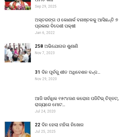
Sep 29, 2025
ଅସ୍ତରଙ୍ଗ ଓ କୋଣାର୍କ ବନାଞ୍ଚଳକୁ ଆସିଛନ୍ତି ୭
ପ୍ରକାର ବିଦେଶୀ ପକ୍ଷୀ
Jan 6, 2022
258 ଅଭିଯୋଗର ଶୁଣାଣି
Nov 7, 2023
31 ଦିନ ପୂର୍ବରୁ ଶୀତ ଅଧିବେଶନ ବନ୍ଦ…
Nov 29, 2020
ଆଜି ସର୍ବାଧିକ ୧୫୯୪ଜଣ କରୋନା ପଜିଟିଭ୍ ଚିହ୍ନଟ,
ରାଜ୍ୟରେ ମୋଟ…
Jul 24, 2020
22 ଦିନ ହେଲା ମହିଳା ନିଖୋଜ
Jul 25, 2025