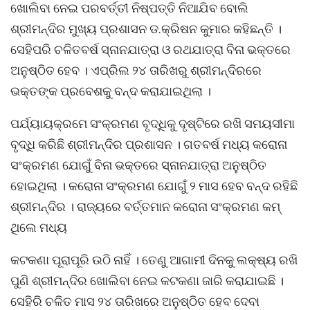
ଖୋଲିବା ନେଇ ପରବର୍ତ୍ତୀ ନିଷ୍ପତ୍ତି ନିଆଯିବ ବୋଲି
ଶ୍ରୀମନ୍ଦିର ମୁଖ୍ୟ ପ୍ରଶାସନ ଡ.କ୍ରିଷନ କୁମାର କହିଛନ୍ତି ।
ସେହିପରି ଚଳିତବର୍ଷ ସ୍ନାନଯାତ୍ରା ଓ ରଥଯାତ୍ରା ବିନା ଭକ୍ତରେ
ଅନୁଷ୍ଠିତ ହେବ । ଏପ୍ରିଲ ୨୪ ତାରିଖରୁ ଶ୍ରୀମନ୍ଦିରରେ
ଭକ୍ତଙ୍କ ପ୍ରବେଶକୁ ବନ୍ଦ କରାଯାଇଥିଲା ।
ପର୍ଯ୍ୟାୟକ୍ରମେ ସଂକ୍ରମଣ ବୃଦ୍ଧିକୁ ଦୃଷ୍ଟିରେ ରଖି ସମୟସୀମା
ବୃଦ୍ଧି କରିଛି ଶ୍ରୀମନ୍ଦିର ପ୍ରଶାସନ । ଗତବର୍ଷ ମଧ୍ୟ କରୋନା
ସଂକ୍ରମଣ ଯୋଗୁଁ ବିନା ଭକ୍ତରେ ସ୍ନାନଯାତ୍ରା ଅନୁଷ୍ଠିତ
ହୋଇଥିଲା । କରୋନା ସଂକ୍ରମଣ ଯୋଗୁଁ ୨ ମାସ ହେବ ବନ୍ଦ ରହିଛି
ଶ୍ରୀମନ୍ଦିର । ରାଜ୍ୟରେ ବର୍ତ୍ତମାନ କରୋନା ସଂକ୍ରମଣ କମ୍
ଥିଲେ ମଧ୍ୟ
କଟକଣା ପୂରାପୂରି ଉଠି ନାହିଁ । ତେଣୁ ଆଗାମୀ ଦିନକୁ ଲକ୍ଷ୍ୟ ରଖି
ପୁଣି ଶ୍ରୀମନ୍ଦିର ଖୋଲିବା ନେଇ କଟକଣା ଜାରି କରାଯାଇଛି ।
ସେହିରି ଚଳିତ ମାସ ୨୪ ତାରିଖରେ ଅନୁଷ୍ଠିତ ହେବ ଦେବା