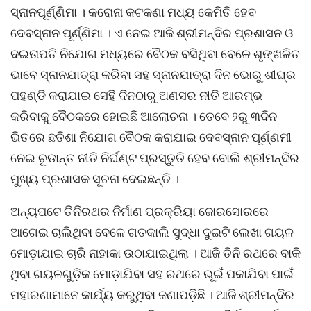
ସ୍ନାନପୂର୍ଣ୍ଣିମା । କରୋନା କଟକଣା ମଧ୍ୟ କେମିତି ହେବ
ଦେବସ୍ନାନ ପୂର୍ଣ୍ଣିମା । ଏ ନେଇ ଆଜି ଶ୍ରୀମନ୍ଦିର ପ୍ରଶାସନ ଓ
ଦଇତାପତି ନିଯୋଗ ମଧ୍ୟରେ ବୈଠକ ବସିଥିବା ବେଳେ ଶୃଙ୍ଖଳିତ
ଭାବେ ସ୍ନାନଯାତ୍ରା କରିବା ସହ ସ୍ନାନଯାତ୍ରା ଦିନ ଭୋରୁ ଶୀଘ୍ର
ପହଣ୍ଡି କରାଯାଇ ସେହି ଦିନଠାରୁ ଅଣସର ନୀତି ଆରମ୍ଭ
କରିବାକୁ ବୈଠକରେ ହୋଇଛି ଆଲୋଚନା । ତେବେ ୨ରୁ ୩ଦିନ
ଭିତରେ ଛତିଶା ନିଯୋଗ ବୈଠକ କରାଯାଇ ଦେବସ୍ନାନ ପୂର୍ଣ୍ଣମୀ
ନେଇ ଚୂଡାନ୍ତ ନୀତି ନିର୍ଘଣ୍ଟ ପ୍ରସ୍ତୁତି ହେବ ବୋଲି ଶ୍ରୀମନ୍ଦିର
ମୁଖ୍ୟ ପ୍ରଶାସକ ସୂଚନା ଦେଇଛନ୍ତି ।
ଅନ୍ୟପଟେ ତିନିରଥର ନିର୍ମାଣ ପ୍ରକ୍ରିୟା ଜୋରସୋରରେ
ଆଗେଇ ଚାଲିଥିବା ବେଳେ ଗତକାଲି ସୁଦ୍ଧା ଦୁଇଟି ଲେଖା ଗୟଳ
ମୋଡ଼ାଯାଇ ଚାରି ନାହାକା ଉଠାଯାଇଥିଲା । ଆଜି ତିନି ରଥରେ ବାକି
ଥିବା ଗୟଳଗୁଡ଼ିକ ମୋଡ଼ାଯିବା ସହ ରଥରେ ଭୂଇଁ ପକାଯିବା ପାଇଁ
ମହାରଣାମାନେ କାର୍ଯ୍ୟ କରୁଥିବା ଜଣାପଡ଼ିଛି । ଆଜି ଶ୍ରୀମନ୍ଦିର