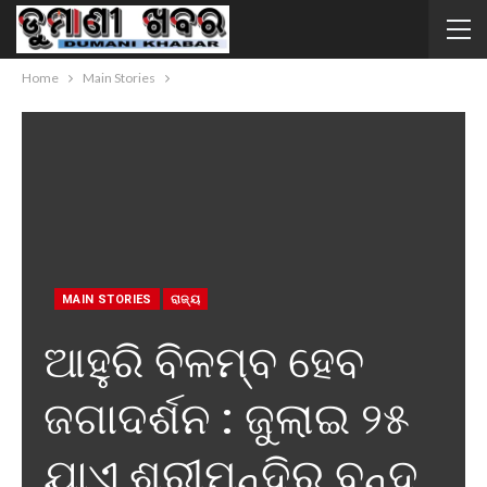
Home
Main Stories
MAIN STORIES
ରାଜ୍ୟ
ଆହୁରି ବିଳମ୍ବ ହେବ
ଜଗାଦର୍ଶନ : ଜୁଲାଇ ୨୫
ଯାଏ ଶ୍ରୀମନ୍ଦିର ବନ୍ଦ