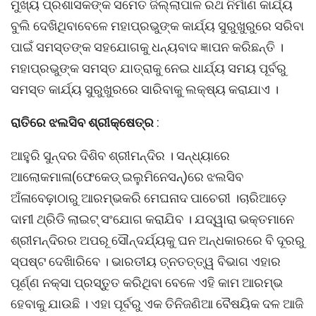
ମୁଖ୍ୟ ପ୍ରଶାସକଙ୍କ ସମେତ ଜିଲ୍ଲାପାଳ ରଥ ନିର୍ମାଣ କାର୍ଯ୍ୟ
ବୁଲି ଦେଖିଥିବାବେଳେ ମହାପ୍ରଭୁଙ୍କ କାର୍ଯ୍ୟ ସୁରୁଖୁରୁରେ ସରିବା
ପାଇଁ ସମସ୍ତଙ୍କ ସହଯୋଗକୁ ଧନ୍ୟବାଦ ଜ୍ଞାପନ କରିଛନ୍ତି ।
ମହାପ୍ରଭୁଙ୍କ ସମସ୍ତ ଯାତ୍ରାକୁ ନେଇ ଧାର୍ଯ୍ୟ ସମୟ ପୂର୍ବରୁ
ସମସ୍ତ କାର୍ଯ୍ୟ ସୁରୁଖୁରରେ ସାରିବାକୁ ଲକ୍ଷ୍ୟ କରାଯାଏ ।
ରାତିରେ ଝଲସିବ ଶ୍ରୀକ୍ଷେତ୍ର
:
ଆହୁରି ସୁନ୍ଦର ଦିଶିବ ଶ୍ରୀମନ୍ଦିର । ସନ୍ଧ୍ୟାରେ
ଆଲୋକମାଳା(ଫେକେଡ୍ ଇଲୁମିନେସନ୍)ରେ ଝଲସିବ
ଅଁଳାବେଢ଼ାଠାରୁ ଆରମ୍ଭକରି ମେଘନାଦ ପାଚେରୀ ।ଚାରିଆଡ଼େ
ଦାମୀ ଥ୍ରିଡି ଲାଇଟ୍ ସଂଯୋଗ କରାଯିବ । ଯଦ୍ୱାରା ଭକ୍ତମାନେ
ଶ୍ରୀମନ୍ଦିରର ଅପରୂ ସୌନ୍ଦର୍ଯ୍ୟକୁ ଘନ ଅନ୍ଧକାରରେ ବି ଦୂରରୁ
ସ୍ପଷ୍ଟ ଦେଖିାରିବେ । ଭାରତୀୟ ତ୍ନତତ୍ତ୍ୱ ବିଭାଗ ଏହାର
ପୂର୍ଣ୍ଣ ନକ୍ସା ପ୍ରସ୍ତୁତ କରିଥିବା ବେଳେ ଏହି କାମ ଆରମ୍ଭ
ହେବାକୁ ଯାଉଛି । ଏହା ପୂର୍ବରୁ ଏକ ତିନିଜଣିଆ ବୈଷୟିକ ଦଳ ଆଜି