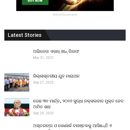
- Advertisement -
Latest Stories
ଅଭିନେତା ଏଜାଜ୍ ଖାନ୍ ଗିରଫ
Mar 31, 2021
ଜିଲ୍ଲାସ୍ତରୀୟ ଯୁବ ମାରାଥନ
Sep 27, 2025
ଦେଶ ୩୧ ମାର୍ଚ୍ଚ, ୨୦୨୬ ସୁଦ୍ଧା ନକ୍ସଲବାଦ ମୁକ୍ତ ହେବ:
ଅମିତ ଶାହ
Sep 29, 2025
ଅସ୍ତରଙ୍ଗ ଓ କୋଣାର୍କ ବନାଞ୍ଚଳକୁ ଆସିଛନ୍ତି ୭