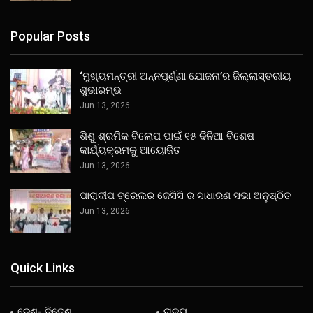
Popular Posts
‘ମୁଖ୍ୟମନ୍ତ୍ରୀ ଅନ୍ନପୂର୍ଣ୍ଣା ଯୋଜନା’ର ଜିଲ୍ଲାସ୍ତରୀୟ
ଶୁଭାରମ୍ଭ
Jun 13, 2026
ଶିଶୁ ଶ୍ରମିକ ବିଲୋପ ପାଇଁ ୧୫ ଦିନିଆ ବିଶେଷ
କାର୍ଯ୍ୟକ୍ରମକୁ ଆୟୋଜିତ
Jun 13, 2026
ପାରାଦୀପ ଟ୍ରେଲର ଜେସିସି ର ସାଧାରଣ ସଭା ଅନୁଷ୍ଠିତ
Jun 13, 2026
Quick Links
ଦେଶ- ବିଦେଶ
ରାଜ୍ୟ