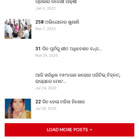
ପ୍ରକାର ବିଦେଶୀ ପକ୍ଷୀ
Jan 6, 2022
258 ଅଭିଯୋଗର ଶୁଣାଣି
Nov 7, 2023
31 ଦିନ ପୂର୍ବରୁ ଶୀତ ଅଧିବେଶନ ବନ୍ଦ…
Nov 29, 2020
ଆଜି ସର୍ବାଧିକ ୧୫୯୪ଜଣ କରୋନା ପଜିଟିଭ୍ ଚିହ୍ନଟ,
ରାଜ୍ୟରେ ମୋଟ…
Jul 24, 2020
22 ଦିନ ହେଲା ମହିଳା ନିଖୋଜ
Jul 25, 2025
LOAD MORE POSTS