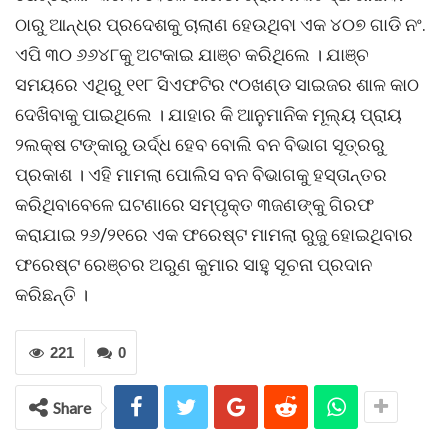
ଠାରୁ ଆନ୍ଧ୍ର ପ୍ରଦେଶକୁ ଚାଲାଣ ହେଉଥିବା ଏକ ୪୦୭ ଗାଡି ନଂ.
ଏପି ୩୦ ୬୬୪୮କୁ ଅଟକାଇ ଯାଞ୍ଚ କରିଥିଲେ । ଯାଞ୍ଚ
ସମୟରେ ଏଥିରୁ ୧୧୮ ସିଏଫଟିର ୯୦ଖଣ୍ଡ ସାଇଜର ଶାଳ କାଠ
ଦେଖିବାକୁ ପାଇଥିଲେ । ଯାହାର କି ଆନୁମାନିକ ମୂଲ୍ୟ ପ୍ରାୟ
୨ଲକ୍ଷ ଟଙ୍କାରୁ ଉର୍ଦ୍ଧ ହେବ ବୋଲି ବନ ବିଭାଗ ସୂତ୍ରରୁ
ପ୍ରକାଶ । ଏହି ମାମଲା ପୋଲିସ ବନ ବିଭାଗକୁ ହସ୍ତାନ୍ତର
କରିଥିବାବେଳେ ଘଟଣାରେ ସମ୍ପୃକ୍ତ ୩ଜଣଙ୍କୁ ଗିରଫ
କରାଯାଇ ୨୬/୨୧ରେ ଏକ ଫରେଷ୍ଟ ମାମଲା ରୁଜୁ ହୋଇଥିବାର
ଫରେଷ୍ଟ ରେଞ୍ଚର ଅରୁଣ କୁମାର ସାହୁ ସୂଚନା ପ୍ରଦାନ
କରିଛନ୍ତି ।
221
0
Share