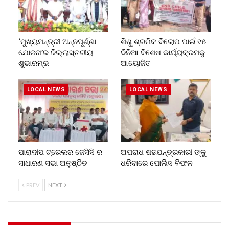
‘ମୁଖ୍ୟମନ୍ତ୍ରୀ ଅନ୍ନପୂର୍ଣ୍ଣା
ଶିଶୁ ଶ୍ରମିକ ବିଲୋପ ପାଇଁ ୧୫
ଯୋଜନା’ର ଜିଲ୍ଲାସ୍ତରୀୟ
ଦିନିଆ ବିଶେଷ କାର୍ଯ୍ୟକ୍ରମକୁ
ଶୁଭାରମ୍ଭ
ଆୟୋଜିତ
LOCAL NEWS
LOCAL NEWS
ପାରାଦୀପ ଟ୍ରେଲର ଜେସିସି ର
ଅପରାଧ ଷଢଯନ୍ତ୍ରକାରୀ ଙ୍କୁ
ସାଧାରଣ ସଭା ଅନୁଷ୍ଠିତ
ଧରିବାରେ ପୋଲିସ ବିଫଳ
PREV
NEXT