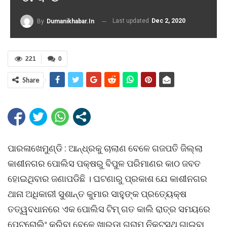
Last updated
Dec 2, 2020
By
Dumanikhabar.in
221
0
Share
ପାରଳାଖେମୁଣ୍ଡି : ଆନ୍ଧ୍ରକୁ ଚାଲାଣ ବେଳେ ଗଜପତି ଜିଲ୍ଲା
କାଶୀନଗର ପୋଲିସ ପକ୍ଷରୁ ବିପୁଳ ପରିମାଣର କାଠ ଜବତ
ହୋଇଥିବାର ଜଣାପଡିଛି । ଘଟଣାରୁ ପ୍ରକାଶ ଯେ କାଶୀନଗର
ଥାନା ଅଧିକାରୀ ସୁଶାନ୍ତ କୁମାର ସାହୁଙ୍କ ପ୍ରତ୍ୟେକ୍ଷ
ତତ୍ୱବଧାନରେ ଏକ ପୋଲିସ ଟିମ୍ ଗତ କାଲି ରାତ୍ର ସମୟରେ
ପେଟ୍ରୋଲିଂ କରିବା ବେଳେ ଖାରଡା ଗ୍ରାମ ନିକଟସ୍ଥ ଗାଇବା