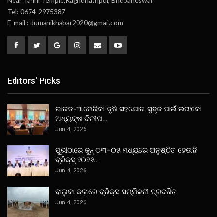
Near Tarini Temple,Raghunathpur, Bhubaneswar
Tel: 0674-2975387
E-mail : dumanikhabar2020@gmail.com
Editors' Picks
ଭାରତ-ଆମେରିକା କୃଷି ସହଯୋଗ ସୁଦୃଢ ପାଇଁ ଇଫକୋ
ଅଧ୍ୟକ୍ଷ ଦିଲୀପ…
Jun 4, 2026
ପୁରୀଠାରେ ଜୁନ୍ ୦୩–୦୫ ମଧ୍ୟରେ ଅନୁଷ୍ଠିତ ହେଉଛି
ବ୍ରିକ୍ସ୍ ୨୦୨୬…
Jun 4, 2026
ବାଲୁକା କଳାରେ ବ୍ରିକ୍ସ ସମ୍ମିଳନୀ ପ୍ରଦର୍ଶିତ
Jun 4, 2026