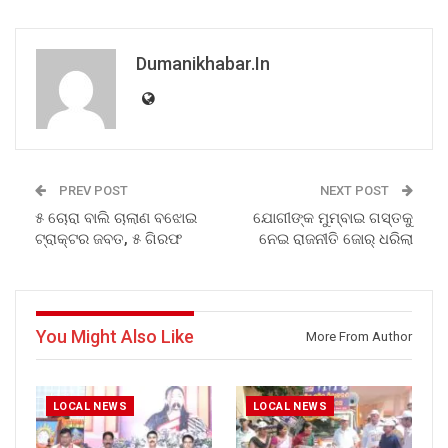
Dumanikhabar.in
PREV POST
NEXT POST
୫ ଚୋରା ବାଲି ଚାଲାଣ ବଝୋଇ
ଯୋଗୀଙ୍କ ମୁମ୍ବାଇ ଗସ୍ତକୁ
ଟ୍ରାକ୍ଟର ଜବତ, ୫ ଗିରଫ
ନେଇ ରାଜନୀତି ଜୋର୍ ଧରିଲା
You Might Also Like
More From Author
LOCAL NEWS
LOCAL NEWS