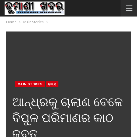
Home
Main Stories
MAIN STORIES
ରାଜ୍ୟ
ଆନ୍ଧ୍ରକୁ ଚାଲାଣ ବେଳେ
ବିପୁଳ ପରିମାଣର କାଠ
ଜବତ