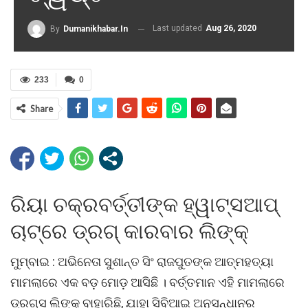
Last updated
Aug 26, 2020
By
Dumanikhabar.in
233
0
Share
ରିୟା ଚକ୍ରବର୍ତ୍ତୀଙ୍କ ହ୍ୱାଟ୍ସଆପ୍
ଚାଟ୍ରେ ଡ୍ରଗ୍ କାରବାର ଲିଙ୍କ୍
ମୁମ୍ବାଇ : ଅଭିନେତା ସୁଶାନ୍ତ ସିଂ ରାଜପୁତଙ୍କ ଆତ୍ମହତ୍ୟା
ମାମଲାରେ ଏକ ବଡ଼ ମୋଡ଼ ଆସିଛି । ବର୍ତ୍ତମାନ ଏହି ମାମଲାରେ
ଡ୍ରଗ୍ସ ଲିଙ୍କ୍ ବାହାରିଛି, ଯାହା ସିବିଆଇ ଅନୁସନ୍ଧାନର