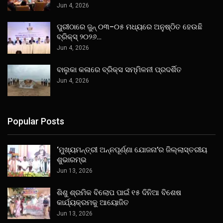
Jun 4, 2026
ପୁରୀଠାରେ ଜୁନ୍ ୦୩–୦୫ ମଧ୍ୟରେ ଅନୁଷ୍ଠିତ ହେଉଛି
ବ୍ରିକ୍ସ୍ ୨୦୨୬…
Jun 4, 2026
ବାଲୁକା କଳାରେ ବ୍ରିକ୍ସ ସମ୍ମିଳନୀ ପ୍ରଦର୍ଶିତ
Jun 4, 2026
Popular Posts
‘ମୁଖ୍ୟମନ୍ତ୍ରୀ ଅନ୍ନପୂର୍ଣ୍ଣା ଯୋଜନା’ର ଜିଲ୍ଲାସ୍ତରୀୟ
ଶୁଭାରମ୍ଭ
Jun 13, 2026
ଶିଶୁ ଶ୍ରମିକ ବିଲୋପ ପାଇଁ ୧୫ ଦିନିଆ ବିଶେଷ
କାର୍ଯ୍ୟକ୍ରମକୁ ଆୟୋଜିତ
Jun 13, 2026