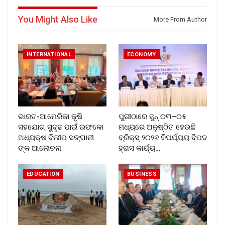
You Might Also Like
More From Author
INTERNATIONAL
ECONOMY
ଭାରତ-ଆମେରିକା କୃଷି
ପୁରୀଠାରେ ଜୁନ୍ ୦୩–୦୫
ସହଯୋଗ ସୁଦୃଢ ପାଇଁ ଇଫକୋ
ମଧ୍ୟରେ ଅନୁଷ୍ଠିତ ହେଉଛି
ଅଧ୍ୟକ୍ଷ ଦିଲୀପ ସଙ୍ଘାନୀ
ବ୍ରିକ୍ସ୍ ୨୦୨୬ ବିପର୍ଯ୍ୟୟ ବିପଦ
ଙ୍କ ଆଲୋଚନା
ହ୍ରାସ କାର୍ଯ୍ୟ…
EDUCATION
BUSINESS