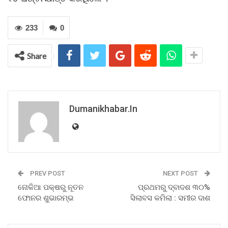
233
0
Share
Dumanikhabar.in
PREV POST
NEXT POST
ନୋକିଆ ପକ୍ଷରୁ ନୂତନ
ପ୍ରଥମରୁ ଦ୍ବାଦଶ ୩୦%
ଫୋନର ଶୁଭାରମ୍ଭ
ସିଲାବସ କମିଲା : ସମୀର ଦାଶ