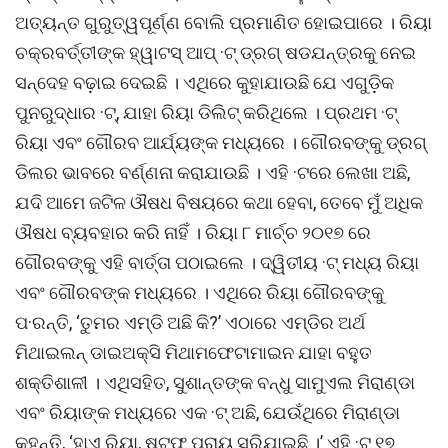
ଅତ୍ୟନ୍ତ ଗୁରୁତ୍ୱପୂର୍ଣ୍ଣ ବୋଲି ପ୍ରମାଣିତ ହୋଇପାରେ । ରିୟା
ଚକ୍ରବର୍ତ୍ତୀଙ୍କ ହ୍ୱାଟସ୍ ଆପ୍ ·ଟ୍ ଡ୍ରଗ୍ ଷଡଯନ୍ତ୍ରକୁ ନେଇ
ସନ୍ଦେହ ବଢ଼ାଇ ଦେଇଛି । ଏଥିରେ କୁହାଯାଉଛି ଯେ ଏଗୁଡ଼ିକ
ପୁନରୁଦ୍ଧାର ·ଟ୍, ଯାହା ରିୟା ଡିଲିଟ୍ କରିଥିଲେ । ପ୍ରଥମ ·ଟ୍
ରିୟା ଏବଂ ଗୌରବ ଆର୍ଯ୍ୟଙ୍କ ମଧ୍ୟରେ । ଗୌରବଙ୍କୁ ଡ୍ରଗ୍
ଡିଲର ଭାବରେ ବର୍ଣ୍ଣନା କରାଯାଉଛି । ଏହି ·ଟରେ ଲେଖା ଅଛି,
ଯଦି ଆମେ ଜଟିଳ ଔଷଧ ବିଷୟରେ କଥା ହେବା, ତେବେ ମୁଁ ଅଧିକ
ଔଷଧ ବ୍ୟବହାର କରି ନାହିଁ । ରିୟା ୮ ମାର୍ଚ୍ଚ ୨୦୧୭ ରେ
ଗୌରବଙ୍କୁ ଏହି ବାର୍ତ୍ତା ପଠାଇଲେ । ଦ୍ୱିତୀୟ ·ଟ୍ ମଧ୍ୟ ରିୟା
ଏବଂ ଗୌରବଙ୍କ ମଧ୍ୟରେ । ଏଥିରେ ରିୟା ଗୌରବଙ୍କୁ
ପ·ରନ୍ତି, ‘ତୁମର ଏମ୍ଡି ଅଛି କି?’ ଏଠାରେ ଏମ୍ଡିର ଅର୍ଥ
ମିଥାଇଲନ୍ ଡାଇଅକ୍ସି ମିଥାମଫେଟାମାଇନ ଯାହା ବହୁତ
ଶକ୍ତିଶାଳୀ । ଏଥିସହିତ, ସୁଶାନ୍ତଙ୍କ ବନ୍ଧୁ ସାମୁଏଲ ମିରାଣ୍ଡା
ଏବଂ ରିୟାଙ୍କ ମଧ୍ୟରେ ଏକ ·ଟ୍ ଅଛି, ଯେଉଁଥିରେ ମିରାଣ୍ଡା
କୁହନ୍ତି, ‘ହାଏ ରିୟା, ଷ୍ଟଫ୍ ପ୍ରାୟ ସରିଯାଇଛି ।’ ଏହି ·ଟ୍ ୧୭