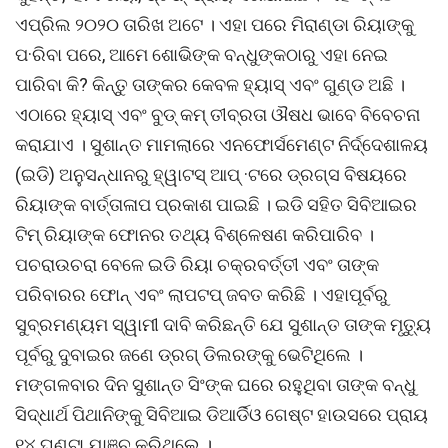
ଏପ୍ରିଲ ୨୦୨୦ ତାରିଖ ଅଟେ । ଏହା ପରେ ମିରାଣ୍ଡା ରିୟାଙ୍କୁ
ପ·ରିବା ପରେ, ଆମେ ଶୋଭିଙ୍କ ବନ୍ଧୁଙ୍କଠାରୁ ଏହା ନେଇ
ପାରିବା କି? କିନ୍ତୁ ତାଙ୍କର କେବଳ ହ୍ୟାସ୍ ଏବଂ ଗୁଣ୍ଡ ଅଛି ।
ଏଠାରେ ହ୍ୟାସ୍ ଏବଂ ବୁଡ୍ କମ୍ ତୀବ୍ରତା ଔଷଧ ଭାବେ ବିବେଚନା
କରାଯାଏ । ସୁଶାନ୍ତ ମାମଲାରେ ଏନଫୋର୍ସମେଣ୍ଟ ନିର୍ଦ୍ଦେଶାଳୟ
(ଇଡି) ଅନୁସନ୍ଧାନରୁ ହ୍ୱାଟସ୍ ଆପ୍ ·ଟରେ ଡ୍ରଗ୍ସ ବିଷୟରେ
ରିୟାଙ୍କ ବାର୍ତ୍ତାଳାପ ପ୍ରକାଶ ପାଇଛି । ଇଡି ସହିତ ସିବିଆଇର
ଟିମ୍ ରିୟାଙ୍କ ଫୋନର ତଥ୍ୟ ବିଶ୍ଳେଷଣ କରିପାରିବ ।
ପଚରାଉଚରା ବେଳେ ଇଡି ରିୟା ଚକ୍ରବର୍ତ୍ତୀ ଏବଂ ତାଙ୍କ
ପରିବାରର ଫୋନ୍ ଏବଂ ଲାପଟପ୍ ଜବତ କରିଛି । ଏହାପୂର୍ବରୁ
ସୁବ୍ରମଣ୍ୟମ ସ୍ୱାମୀ ଦାବି କରିଛନ୍ତି ଯେ ସୁଶାନ୍ତ ତାଙ୍କ ମୃତ୍ୟୁ
ପୂର୍ବରୁ ଦୁବାଇର ଜଣେ ଡ୍ରଗ୍ ଡିଲରଙ୍କୁ ଭେଟିଥିଲେ ।
ମଙ୍ଗଳବାର ଦିନ ସୁଶାନ୍ତ ସିଂଙ୍କ ଘରେ ରହୁଥିବା ତାଙ୍କ ବନ୍ଧୁ
ସିଦ୍ଧାର୍ଥ ପିଥାନିଙ୍କୁ ସିବିଆଇ ଡିଆର୍ଡିଓ ଗେଷ୍ଟ ହାଉସରେ ପ୍ରାୟ
୧୪ ଘଣ୍ଟା ଯାଞ୍ଚ କରିଥିଲେ ।