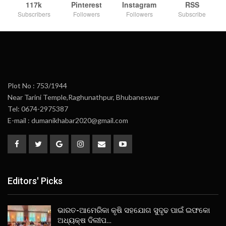
117k
Pinterest
Instagram
RSS
Subscribers
Followers
Followers
Subscribe
Plot No : 753/1944
Near Tarini Temple,Raghunathpur, Bhubaneswar
Tel: 0674-2975387
E-mail : dumanikhabar2020@gmail.com
Editors' Picks
ଭାରତ-ଆମେରିକା କୃଷି ସହଯୋଗ ସୁଦୃଢ ପାଇଁ ଇଫକୋ
ଅଧ୍ୟକ୍ଷ ଦିଲୀପ…