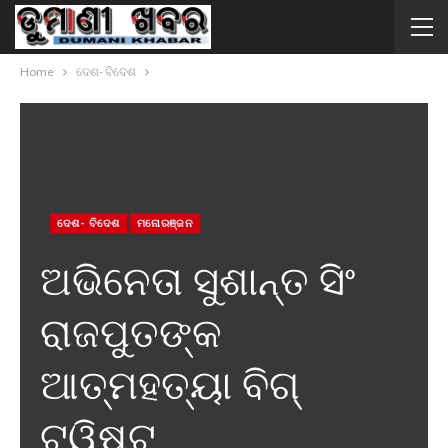
Home
ଦେଶ- ବିଦେଶ
ଦେଶ- ବିଦେଶ
ମନୋରଞ୍ଜନ
ଅଭିନେତା ସୁଶାନ୍ତ ସିଂ
ରାଜପୁତଙ୍କ
ଆତ୍ମହତ୍ୟା ବିଗ୍
ଟ୍ୱିଷ୍ଟ