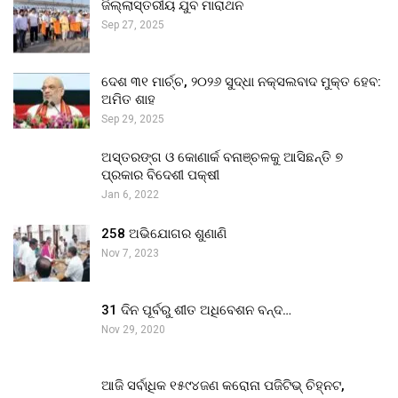
ଜିଲ୍ଲାସ୍ତରୀୟ ଯୁବ ମାରାଥନ
Sep 27, 2025
ଦେଶ ୩୧ ମାର୍ଚ୍ଚ, ୨୦୨୬ ସୁଦ୍ଧା ନକ୍ସଲବାଦ ମୁକ୍ତ ହେବ:
ଅମିତ ଶାହ
Sep 29, 2025
ଅସ୍ତରଙ୍ଗ ଓ କୋଣାର୍କ ବନାଞ୍ଚଳକୁ ଆସିଛନ୍ତି ୭
ପ୍ରକାର ବିଦେଶୀ ପକ୍ଷୀ
Jan 6, 2022
258 ଅଭିଯୋଗର ଶୁଣାଣି
Nov 7, 2023
31 ଦିନ ପୂର୍ବରୁ ଶୀତ ଅଧିବେଶନ ବନ୍ଦ…
Nov 29, 2020
ଆଜି ସର୍ବାଧିକ ୧୫୯୪ଜଣ କରୋନା ପଜିଟିଭ୍ ଚିହ୍ନଟ,