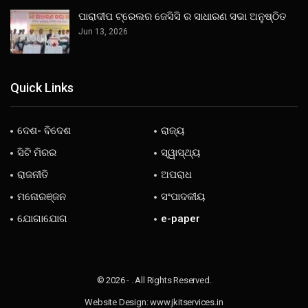
ପାରାଦୀପ ଟ୍ରେଲର ଜେସିସି ର ସାଧାରଣ ସଭା ଅନୁଷ୍ଠିତ
Jun 13, 2026
Quick Links
ଦେଶ- ବିଦେଶ
ରାଜ୍ୟ
ସିଟି ମିରର
ସ୍ୱାସ୍ଥ୍ୟ
ରାଜନୀତି
ଅପରାଧ
ମନୋରଞ୍ଜନ
ସଂପାଦକୀୟ
ଯୋଗାଯୋଗ
e-paper
© 2026 - . All Rights Reserved.
Website Design:
www.jkitservices.in