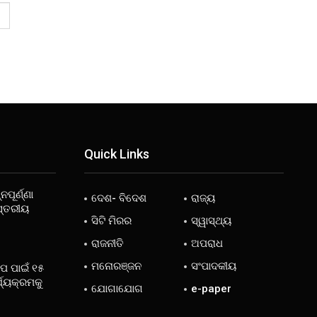
Quick Links
ନପୂର୍ଣ୍ଣା
ଦେଶ- ବିଦେଶ
ରାଜ୍ୟ
ସ୍ତରୀୟ
ସିଟି ମିରର
ସ୍ୱାସ୍ଥ୍ୟ
ରାଜନୀତି
ଅପରାଧ
ମନୋରଞ୍ଜନ
ସଂପାଦକୀୟ
ୋପ ପାଇଁ ୧୫
୍ଯ୍ୟକ୍ରମକୁ
ଯୋଗାଯୋଗ
e-paper