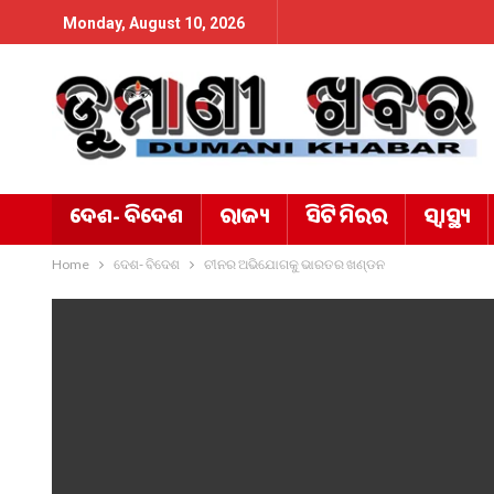
Monday, August 10, 2026
ଦେଶ- ବିଦେଶ
ରାଜ୍ୟ
ସିଟି ମିରର
ସ୍ୱାସ୍ଥ୍ୟ
Home
ଦେଶ- ବିଦେଶ
ଚୀନର ଅଭିଯୋଗକୁ ଭାରତର ଖଣ୍ଡନ