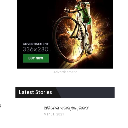
ର
- Advertisement -
Latest Stories
େ
ଅଭିନେତା ଏଜାଜ୍ ଖାନ୍ ଗିରଫ
ର
Mar 31, 2021