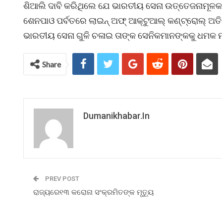
ଶିଆଲି ଦାବି କରିଥିଲେ ଯେ ଭାରତୀୟ ସେନା ଉତ୍ତେଜନାମୂଳକ 
ଶେନପାଓ ପର୍ବତରେ ଲାଇନ୍ ଅଫ୍ ଆକ୍ଟୁଆଲ୍ କଣ୍ଟ୍ରୋଲ୍ ଅ
ଭାରତୀୟ ସେନା ଗୁଳି ଚଳାଇ ତାଙ୍କ ସେନିକମାନଙ୍କକୁ ଧମକ 
Share
Dumanikhabar.in
PREV POST
ରାଜ୍ୟରେ୧୩ କରୋନା ସଂକ୍ରମିତଙ୍କ ମୃତ୍ୟୁ