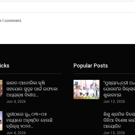
me I comment.
icks
Popular Posts
ଭାରତ-ଆମେରିକା କୃଷି
‘ମୁଖ୍ୟମନ୍ତ୍ରୀ ଅନ୍
ସହଯୋଗ ସୁଦୃଢ ପାଇଁ ଇଫକୋ
ଯୋଜନା’ର ଜିଲ୍ଲା
ଅଧ୍ୟକ୍ଷ ଦିଲୀପ…
ଶୁଭାରମ୍ଭ
Jun 4, 2026
Jun 13, 2026
ପୁରୀଠାରେ ଜୁନ୍ ୦୩–୦୫
ଶିଶୁ ଶ୍ରମିକ ବିଲ
ମଧ୍ୟରେ ଅନୁଷ୍ଠିତ ହେଉଛି
ଦିନିଆ ବିଶେଷ କାର
ବ୍ରିକ୍ସ୍ ୨୦୨୬…
ଆୟୋଜିତ
Jun 4, 2026
Jun 13, 2026