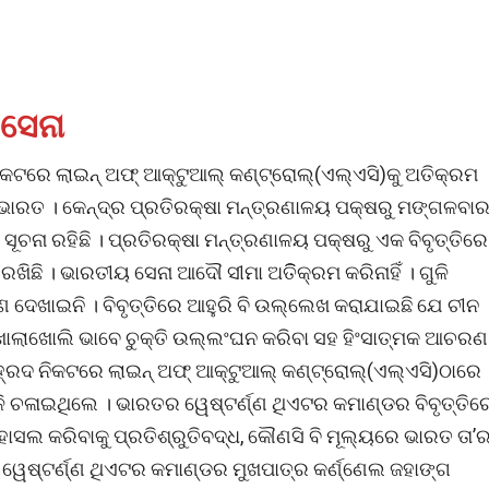
 ସେନା
କଟରେ ଲାଇନ୍ ଅଫ୍ ଆକ୍ଟୁଆଲ୍ କଣ୍ଟ୍ରୋଲ୍(ଏଲ୍ଏସି)କୁ ଅତିକ୍ରମ
 ଭାରତ । କେନ୍ଦ୍ର ପ୍ରତିରକ୍ଷା ମନ୍ତ୍ରଣାଳୟ ପକ୍ଷରୁ ମଙ୍ଗଳବା
ୂଚନା ରହିଛି । ପ୍ରତିରକ୍ଷା ମନ୍ତ୍ରଣାଳୟ ପକ୍ଷରୁ ଏକ ବିବୃତ୍ତିରେ
ରଖିଛି । ଭାରତୀୟ ସେନା ଆଦୌ ସୀମା ଅତିିକ୍ରମ କରିନାହିଁ । ଗୁଳି
ଦେଖାଇନି । ବିବୃତ୍ତିରେ ଆହୁରି ବି ଉଲ୍ଲେଖ କରାଯାଇଛି ଯେ ଚୀନ
ଖୋଲାଖୋଲି ଭାବେ ଚୁକ୍ତି ଉଲ୍ଲଂଘନ କରିବା ସହ ହିଂସାତ୍ମକ ଆଚରଣ
ହ୍ରଦ ନିକଟରେ ଲାଇନ୍ ଅଫ୍ ଆକ୍ଟୁଆଲ୍ କଣ୍ଟ୍ରୋଲ୍(ଏଲ୍ଏସି)ଠାରେ
ଳି ଚଳାଇଥିଲେ । ଭାରତର ୱେଷ୍ଟର୍ଣ୍ଣ ଥିଏଟର କମାଣ୍ଡର ବିବୃତ୍ତିର
ି ହାସଲ କରିବାକୁ ପ୍ରତିଶ୍ରୁତିବଦ୍ଧ, କୌଣସି ବି ମୂଲ୍ୟରେ ଭାରତ ତା’
୍ର ୱେଷ୍ଟର୍ଣ୍ଣ ଥିଏଟର କମାଣ୍ଡର ମୁଖପାତ୍ର କର୍ଣ୍ଣେଲ ଜହାଙ୍ଗ