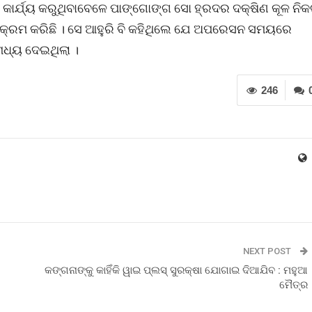
କାର୍ଯ୍ୟ କରୁଥିବାବେଳେ ପାଙ୍ଗୋଙ୍ଗ ସୋ ହ୍ରଦର ଦକ୍ଷିଣ କୂଳ ନି
ତିକ୍ରମ କରିଛି । ସେ ଆହୁରି ବି କହିଥିଲେ ଯେ ଅପରେସନ ସମୟରେ
ମଧ୍ୟ ଦେଇଥିଲା ।
246
NEXT POST
କଙ୍ଗନାଙ୍କୁ କାହିଁକି ୱାଇ ପ୍ଲସ୍ ସୁରକ୍ଷା ଯୋଗାଇ ଦିଆଯିବ : ମହୁଆ
ମୈତ୍ର