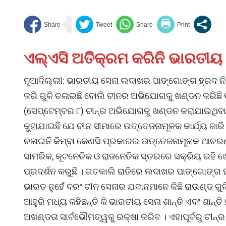
ଏଲ୍ଏସି ଅତିିକ୍ରମ କରିନି ଭାରତୀୟ
ନୂଆଦିଲ୍ଲୀ: ଭାରତୀୟ ସେନା ଲଦାଖର ପାଙ୍ଗୋଙ୍ଗ ହ୍ରଦ ନି
କରି ଗୁଳି ଚଳାଇଛି ବୋଲି ଚୀନର ଅଭିଯୋଗକୁ ଖଣ୍ଡନ କରିଛି
(ସେପ୍ଟେମ୍ବର ୮) ଚୀନ୍ର ଅଭିଯୋଗକୁ ଖଣ୍ଡନ କରାଯାଇଥିବା ସ
କୁୁହାଯାଇଛି ଯେ ଚୀନ ସୀମାରେ ଉତ୍ତେଜନାମୂଳକ କାର୍ଯ୍ୟ ଜାରି 
ଚଳାଇନି କିମ୍ବା କେଣସି ପ୍ରକାରର ଉତ୍ତେଜନାମୂଳକ ଆଚରଣ 
ସାମରିକ, କୂଟନେତିକ ଓ ରାଜନେତିକ ସ୍ତରରେ ସକ୍ରିୟ ରହି 
ପ୍ରଦର୍ଶନ କରୁଛି । ଗତକାଲି ରାତିରେ ଲଦାଖର ପାଙ୍ଗୋଙ୍ଗ 
ଭାରତ ନୁହେଁ ବରଂ ଚୀନ ସେନାର ଯବାନମାନେ କିଛି ରାଉଣ୍ଡ ଗୁ
ଆହୁରି ମଧ୍ୟ କହିଛନ୍ତି କି ଭାରତୀୟ ସେନା ଶାନ୍ତି ଏବଂ ଶାନ୍ତ
ଅଖଣ୍ଡତା ସାର୍ବଭୌମତ୍ୱକୁ ରକ୍ଷା କରିବ । ଏହାପୂର୍ବରୁ ଚୀନ