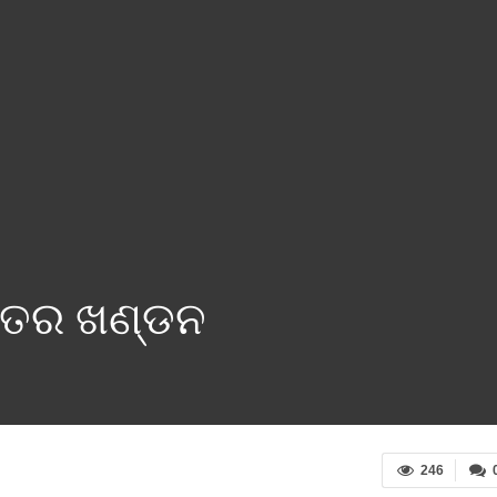
ରତର ଖଣ୍ଡନ
246