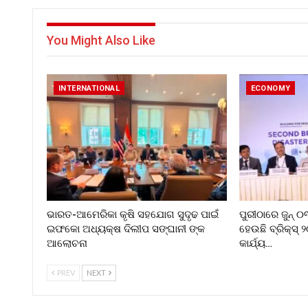
You Might Also Like
INTERNATIONAL
ECONOMY
ଭାରତ-ଆମେରିକା କୃଷି ସହଯୋଗ ସୁଦୃଢ ପାଇଁ
ପୁରୀଠାରେ ଜୁନ୍ 
ଇଫକୋ ଅଧ୍ୟକ୍ଷ ଦିଲୀପ ସଙ୍ଘାନୀ ଙ୍କ
ହେଉଛି ବ୍ରିକ୍ସ୍ 
ଆଲୋଚନା
କାର୍ଯ୍ୟ…
PREV
NEXT