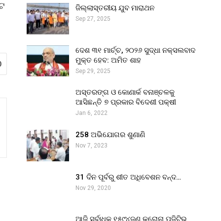
କଟ
ଜିଲ୍ଲାସ୍ତରୀୟ ଯୁବ ମାରାଥନ
Sep 27, 2025
ଦେଶ ୩୧ ମାର୍ଚ୍ଚ, ୨୦୨୬ ସୁଦ୍ଧା ନକ୍ସଲବାଦ
ମୁକ୍ତ ହେବ: ଅମିତ ଶାହ
0
Sep 29, 2025
ଅସ୍ତରଙ୍ଗ ଓ କୋଣାର୍କ ବନାଞ୍ଚଳକୁ
ଆସିଛନ୍ତି ୭ ପ୍ରକାର ବିଦେଶୀ ପକ୍ଷୀ
Jan 6, 2022
258 ଅଭିଯୋଗର ଶୁଣାଣି
Nov 7, 2023
31 ଦିନ ପୂର୍ବରୁ ଶୀତ ଅଧିବେଶନ ବନ୍ଦ…
Nov 29, 2020
ଆଜି ସର୍ବାଧିକ ୧୫୯୪ଜଣ କରୋନା ପଜିଟିଭ୍