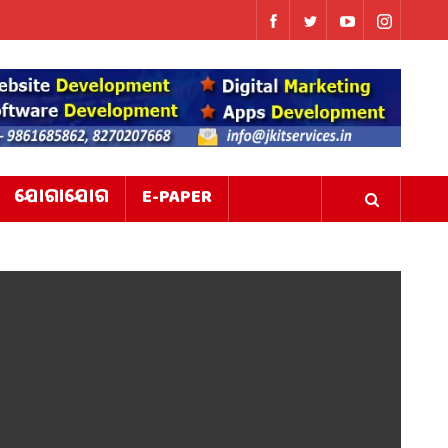
ଯୋଗାଯୋଗ
E-PAPER