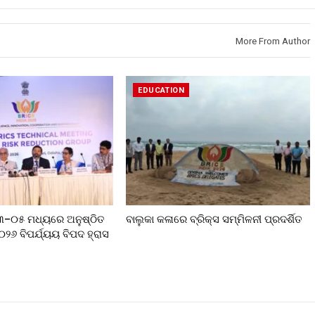
More From Author
EDUCATION
୦୩–୦୫ ମଧ୍ୟରେ ଅନୁଷ୍ଠିତ
ବାଲୁକା କଳାରେ ବ୍ରିକ୍ସ ସମ୍ମିଳନୀ ପ୍ରଦର୍ଶିତ
୨୦୨୬ ବିପର୍ଯ୍ୟୟ ବିପଦ ହ୍ରାସ