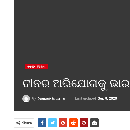
ଦେଶ- ବିଦେଶ
ଚୀନର ଅଭିଯୋଗକୁ ଭା
Last updated
Sep 8, 2020
By
Dumanikhabar.in
Share