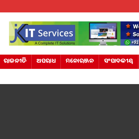
ରାଜନୀତି
ଅପରାଧ
ମନୋରଞ୍ଜନ
ସଂପାଦକୀୟ