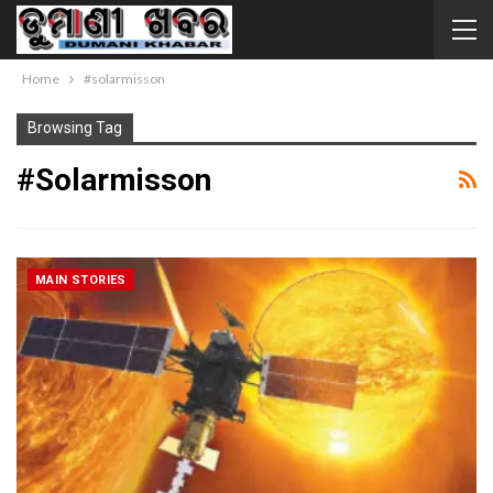
Home
#solarmisson
Browsing Tag
#solarmisson
MAIN STORIES