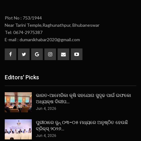
Plot No : 753/1944
Near Tarini Temple,Raghunathpur, Bhubaneswar
Tel: 0674-2975387
E-mail : dumanikhabar2020@gmail.com
Editors' Picks
ଭାରତ-ଆମେରିକା କୃଷି ସହଯୋଗ ସୁଦୃଢ ପାଇଁ ଇଫକୋ
ଅଧ୍ୟକ୍ଷ ଦିଲୀପ…
Jun 4, 2026
ପୁରୀଠାରେ ଜୁନ୍ ୦୩–୦୫ ମଧ୍ୟରେ ଅନୁଷ୍ଠିତ ହେଉଛି
ବ୍ରିକ୍ସ୍ ୨୦୨୬…
Jun 4, 2026