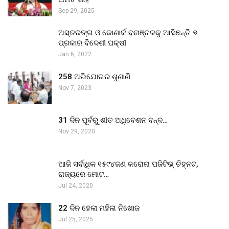
Sep 29, 2025
ଅସ୍ତରଙ୍ଗ ଓ କୋଣାର୍କ ବନାଞ୍ଚଳକୁ ଆସିଛନ୍ତି ୭
ପ୍ରକାର ବିଦେଶୀ ପକ୍ଷୀ
Jan 6, 2022
258 ଅଭିଯୋଗର ଶୁଣାଣି
Nov 7, 2023
31 ଦିନ ପୂର୍ବରୁ ଶୀତ ଅଧିବେଶନ ବନ୍ଦ…
Nov 29, 2020
ଆଜି ସର୍ବାଧିକ ୧୫୯୪ଜଣ କରୋନା ପଜିଟିଭ୍ ଚିହ୍ନଟ,
ରାଜ୍ୟରେ ମୋଟ…
Jul 24, 2020
22 ଦିନ ହେଲା ମହିଳା ନିଖୋଜ
Jul 25, 2025