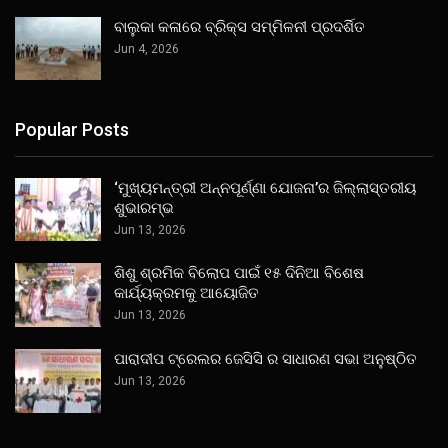
ବାଲୁକା କଳାରେ ବ୍ରିକ୍ସ ସମ୍ମିଳନୀ ପ୍ରଦର୍ଶିତ
Jun 4, 2026
Popular Posts
‘ମୁଖ୍ୟମନ୍ତ୍ରୀ ଅନ୍ନପୂର୍ଣ୍ଣା ଯୋଜନା’ର ଜିଲ୍ଲାସ୍ତରୀୟ
ଶୁଭାରମ୍ଭ
Jun 13, 2026
ଶିଶୁ ଶ୍ରମିକ ବିଲୋପ ପାଇଁ ୧୫ ଦିନିଆ ବିଶେଷ
କାର୍ଯ୍ୟକ୍ରମକୁ ଆୟୋଜିତ
Jun 13, 2026
ପାରାଦୀପ ଟ୍ରେଲର ଜେସିସି ର ସାଧାରଣ ସଭା ଅନୁଷ୍ଠିତ
Jun 13, 2026