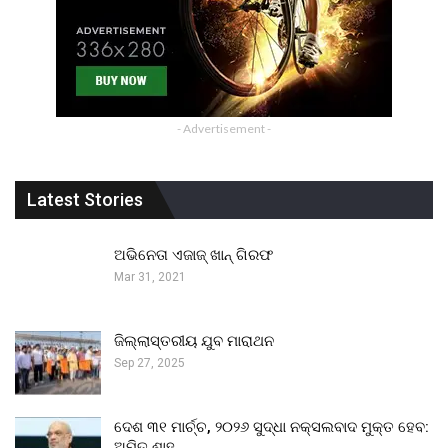
- Advertisement -
Latest Stories
ଅଭିନେତା ଏଜାଜ୍ ଖାନ୍ ଗିରଫ
Mar 31, 2021
ଜିଲ୍ଲାସ୍ତରୀୟ ଯୁବ ମାରାଥନ
Sep 27, 2025
ଦେଶ ୩୧ ମାର୍ଚ୍ଚ, ୨୦୨୬ ସୁଦ୍ଧା ନକ୍ସଲବାଦ ମୁକ୍ତ ହେବ:
ଅମିତ ଶାହ