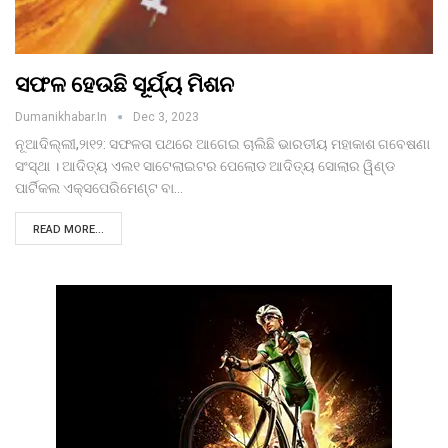
ସଫଳ ହେଉଛି ସୂର୍ଯ୍ୟ ମିଶନ
Dumanikhabar.in
Dec 3, 2023
ନୂଆଦିଲ୍ଲୀ,୨ା୧୨: ସଫଳତା ପଥରେ ଆଗେଇ ଚାଲିଛି ଭାରତୀୟ ମହାକାଶ ଗବେଷଣା
ସଂସ୍ଥା । ଆଦିତ୍ୟ ଏଲ୧ ସାଟେଲାଇଟର ପେଲୋଡ ଆଦିତ୍ୟ ସୋଲାର ୱିଣ୍ଡ
ପାର୍ଟିକଲ ଏକ୍ସପେରିମେଣ୍ଟ ବା…
READ MORE...