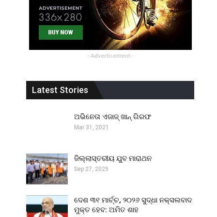
- Advertisement -
Latest Stories
ଅଭିନେତା ଏଜାଜ୍ ଖାନ୍ ଗିରଫ
Mar 31, 2021
ଜିଲ୍ଲାସ୍ତରୀୟ ଯୁବ ମାରାଥନ
Sep 27, 2025
ଦେଶ ୩୧ ମାର୍ଚ୍ଚ, ୨୦୨୬ ସୁଦ୍ଧା ନକ୍ସଲବାଦ
ମୁକ୍ତ ହେବ: ଅମିତ ଶାହ