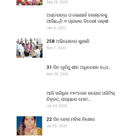
Sep 29, 2025
ଅସ୍ତରଙ୍ଗ ଓ କୋଣାର୍କ ବନାଞ୍ଚଳକୁ
ଆସିଛନ୍ତି ୭ ପ୍ରକାର ବିଦେଶୀ ପକ୍ଷୀ
Jan 6, 2022
258 ଅଭିଯୋଗର ଶୁଣାଣି
Nov 7, 2023
31 ଦିନ ପୂର୍ବରୁ ଶୀତ ଅଧିବେଶନ ବନ୍ଦ…
Nov 29, 2020
ଆଜି ସର୍ବାଧିକ ୧୫୯୪ଜଣ କରୋନା ପଜିଟିଭ୍
ଚିହ୍ନଟ, ରାଜ୍ୟରେ ମୋଟ…
Jul 24, 2020
22 ଦିନ ହେଲା ମହିଳା ନିଖୋଜ
Jul 25, 2025