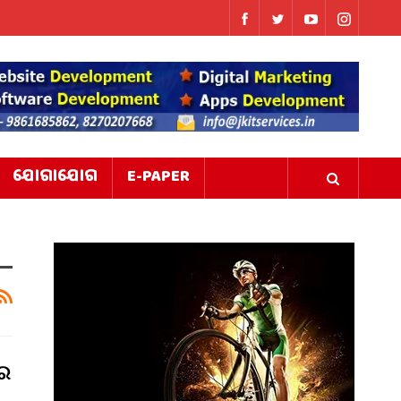
ଯୋଗାଯୋଗ
E-PAPER
ରେ