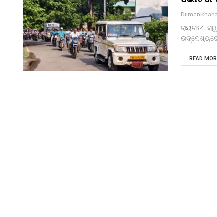
Dumanikhaba
ରାୟଗଡ଼:- ସ୍
ଉଦ୍ଦେଶ୍ୟର
READ MORE