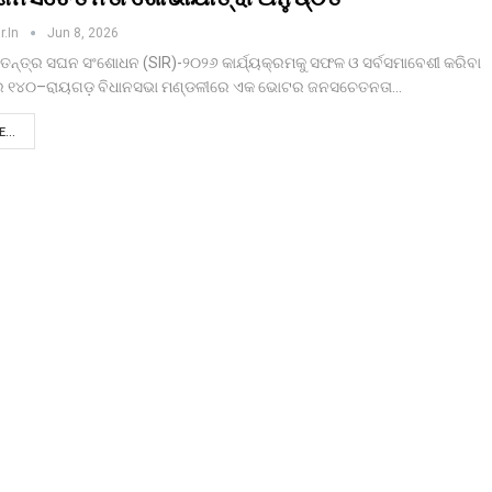
r.in
Jun 8, 2026
ୱତନ୍ତ୍ର ସଘନ ସଂଶୋଧନ (SIR)-୨୦୨୬ କାର୍ଯ୍ୟକ୍ରମକୁ ସଫଳ ଓ ସର୍ବସମାବେଶୀ କରିବା
େ ୧୪୦–ରାୟଗଡ଼ ବିଧାନସଭା ମଣ୍ଡଳୀରେ ଏକ ଭୋଟର ଜନସଚେତନତା…
...