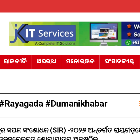
ରାଜନୀତି
ଅପରାଧ
ମନୋରଞ୍ଜନ
ସଂପାଦକୀୟ
6 #rayagada #dumanikhabar
୍ର ସଘନ ସଂଶୋଧନ (SIR) -୨୦୨୬ ଅନ୍ତର୍ଗତ ରାୟଗଡ଼
ନସଚେତନତା ଶୋଭାଯାତ୍ରା ଅନୁଷ୍ଠିତ