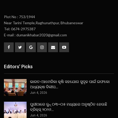
Plot No : 753/1944
Near Tarini Temple,Raghunathpur, Bhubaneswar
Tel: 0674-2975387
E-mail : dumanikhabar2020@gmail.com
Editors' Picks
ଭାରତ-ଆମେରିକା କୃଷି ସହଯୋଗ ସୁଦୃଢ ପାଇଁ ଇଫକୋ
ଅଧ୍ୟକ୍ଷ ଦିଲୀପ…
Jun 4, 2026
ପୁରୀଠାରେ ଜୁନ୍ ୦୩–୦୫ ମଧ୍ୟରେ ଅନୁଷ୍ଠିତ ହେଉଛି
ବ୍ରିକ୍ସ୍ ୨୦୨୬…
Jun 4, 2026