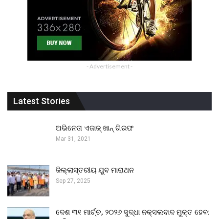
- Advertisement -
Latest Stories
ଅଭିନେତା ଏଜାଜ୍ ଖାନ୍ ଗିରଫ
Mar 31, 2021
ଜିଲ୍ଲାସ୍ତରୀୟ ଯୁବ ମାରାଥନ
Sep 27, 2025
ଦେଶ ୩୧ ମାର୍ଚ୍ଚ, ୨୦୨୬ ସୁଦ୍ଧା ନକ୍ସଲବାଦ ମୁକ୍ତ ହେବ: