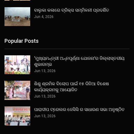
ବାଲୁକା କଳାରେ ବ୍ରିକ୍ସ ସମ୍ମିଳନୀ ପ୍ରଦର୍ଶିତ
Jun 4, 2026
Popular Posts
‘ମୁଖ୍ୟମନ୍ତ୍ରୀ ଅନ୍ନପୂର୍ଣ୍ଣା ଯୋଜନା’ର ଜିଲ୍ଲାସ୍ତରୀୟ
ଶୁଭାରମ୍ଭ
Jun 13, 2026
ଶିଶୁ ଶ୍ରମିକ ବିଲୋପ ପାଇଁ ୧୫ ଦିନିଆ ବିଶେଷ
କାର୍ଯ୍ୟକ୍ରମକୁ ଆୟୋଜିତ
Jun 13, 2026
ପାରାଦୀପ ଟ୍ରେଲର ଜେସିସି ର ସାଧାରଣ ସଭା ଅନୁଷ୍ଠିତ
Jun 13, 2026