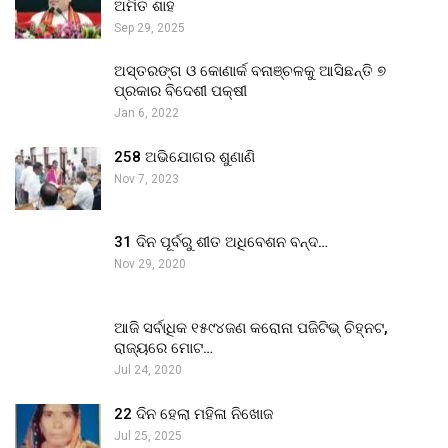
ଅମିତ ଶାହ
Sep 29, 2025
ଅସ୍ତରଙ୍ଗ ଓ କୋଣାର୍କ ବନାଞ୍ଚଳକୁ ଆସିଛନ୍ତି ୭
ପ୍ରକାର ବିଦେଶୀ ପକ୍ଷୀ
Jan 6, 2022
258 ଅଭିଯୋଗର ଶୁଣାଣି
Nov 7, 2023
31 ଦିନ ପୂର୍ବରୁ ଶୀତ ଅଧିବେଶନ ବନ୍ଦ…
Nov 29, 2020
ଆଜି ସର୍ବାଧିକ ୧୫୯୪ଜଣ କରୋନା ପଜିଟିଭ୍ ଚିହ୍ନଟ,
ରାଜ୍ୟରେ ମୋଟ…
Jul 24, 2020
22 ଦିନ ହେଲା ମହିଳା ନିଖୋଜ
Jul 25, 2025