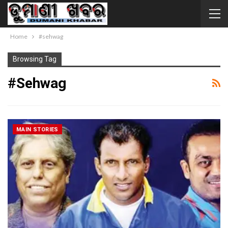
Home
#sehwag
Browsing Tag
#sehwag
MAIN STORIES