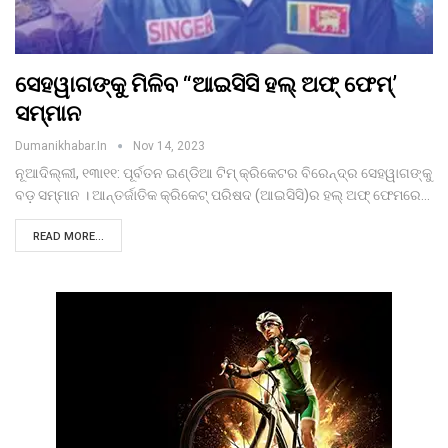
ସେହୱାଗଙ୍କୁ ମିଳିବ “ଆଇସିସି ହଲ୍‌ ଅଫ୍‌ ଫେମ୍‌’
ସମ୍ମାନ
Dumanikhabar.in
Nov 14, 2023
ନୂଆଦିଲ୍ଲୀ, ୧୩ା୧୧: ପୂର୍ବତନ ଇଣ୍ଡିଆ ଟିମ୍‌ କ୍ରିକେଟର ବିରେନ୍ଦ୍ର ସେହୱାଗଙ୍କୁ
ବଡ଼ ସମ୍ମାନ । ଆନ୍ତର୍ଜାତିକ କ୍ରିକେଟ୍‌ ପରିଷଦ (ଆଇସିସି)ର ହଲ୍‌ ଅଫ୍‌ ଫେମରେ…
READ MORE...