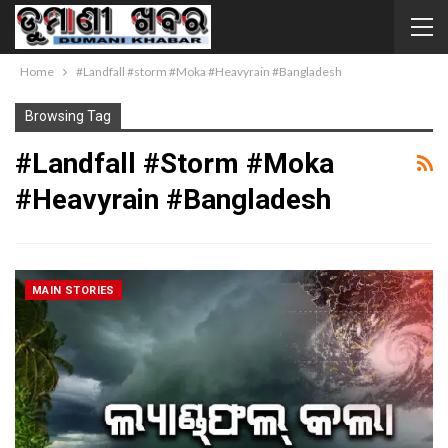
Home
#Landfall #storm #Moka #Heavyrain #Bangladesh
Browsing Tag
#Landfall #storm #Moka
#Heavyrain #Bangladesh
MAIN STORIES