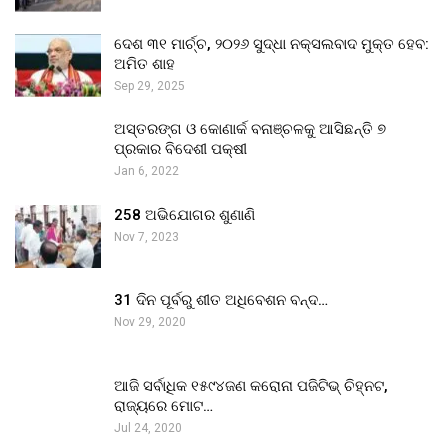
ଦେଶ ୩୧ ମାର୍ଚ୍ଚ, ୨୦୨୬ ସୁଦ୍ଧା ନକ୍ସଲବାଦ ମୁକ୍ତ ହେବ:
ଅମିତ ଶାହ
Sep 29, 2025
ଅସ୍ତରଙ୍ଗ ଓ କୋଣାର୍କ ବନାଞ୍ଚଳକୁ ଆସିଛନ୍ତି ୭
ପ୍ରକାର ବିଦେଶୀ ପକ୍ଷୀ
Jan 6, 2022
258 ଅଭିଯୋଗର ଶୁଣାଣି
Nov 7, 2023
31 ଦିନ ପୂର୍ବରୁ ଶୀତ ଅଧିବେଶନ ବନ୍ଦ…
Nov 29, 2020
ଆଜି ସର୍ବାଧିକ ୧୫୯୪ଜଣ କରୋନା ପଜିଟିଭ୍ ଚିହ୍ନଟ,
ରାଜ୍ୟରେ ମୋଟ…
Jul 24, 2020