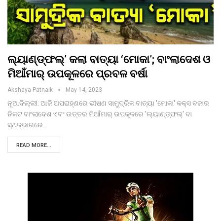
ଲ୍ୟାଣ୍ଡ୍‌ଫଲ୍‌’ କଲା ବାତ୍ୟା ‘ମୋକା’; ବାଂଲାଦେଶ ଓ
ମିଆଁମାର୍‌ ଉପକୂଳରେ ପ୍ରବଳ ବର୍ଷା
Akshaya Patnaik
May 14, 2023
ନୂଆଦିଲ୍ଲୀ: ଆଜି ଅପରାହ୍ଣରେ ଭୀଷଣ ସାମୁଦ୍ରିକ ବାତ୍ୟା 'ମୋକା' କକ୍ସ ବଜାର
ନିକଟ ବାଂଲାଦେଶ ଏବଂ ଉତ୍ତର ମିଆଁମାର୍‌ ଉପକୂଳରେ 'ଲ୍ୟାଣ୍ଡ୍‌ଫଲ୍‌' ବା
ସ୍ଥଳଭାଗରେ…
READ MORE...