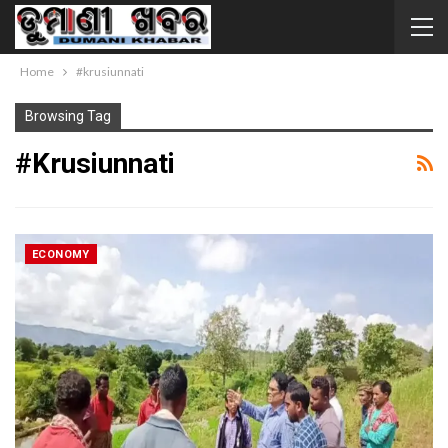
Home
#krusiunnati
Browsing Tag
#krusiunnati
ECONOMY