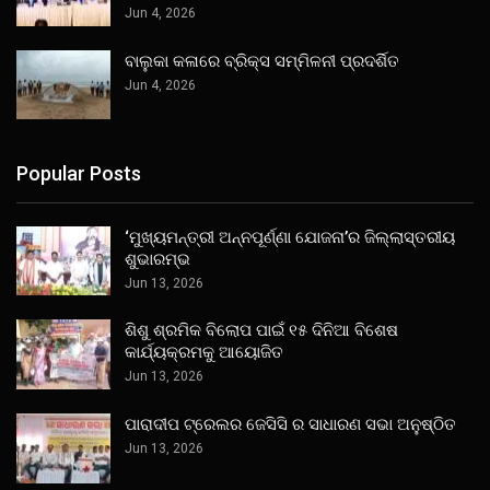
Jun 4, 2026
ବାଲୁକା କଳାରେ ବ୍ରିକ୍ସ ସମ୍ମିଳନୀ ପ୍ରଦର୍ଶିତ
Jun 4, 2026
Popular Posts
‘ମୁଖ୍ୟମନ୍ତ୍ରୀ ଅନ୍ନପୂର୍ଣ୍ଣା ଯୋଜନା’ର ଜିଲ୍ଲାସ୍ତରୀୟ
ଶୁଭାରମ୍ଭ
Jun 13, 2026
ଶିଶୁ ଶ୍ରମିକ ବିଲୋପ ପାଇଁ ୧୫ ଦିନିଆ ବିଶେଷ
କାର୍ଯ୍ୟକ୍ରମକୁ ଆୟୋଜିତ
Jun 13, 2026
ପାରାଦୀପ ଟ୍ରେଲର ଜେସିସି ର ସାଧାରଣ ସଭା ଅନୁଷ୍ଠିତ
Jun 13, 2026