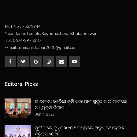
Plot No : 753/1944
Near Tarini Temple,Raghunathpur, Bhubaneswar
Tel: 0674-2975387
E-mail : dumanikhabar2020@gmail.com
Editors' Picks
ଭାରତ-ଆମେରିକା କୃଷି ସହଯୋଗ ସୁଦୃଢ ପାଇଁ ଇଫକୋ
ଅଧ୍ୟକ୍ଷ ଦିଲୀପ…
Jun 4, 2026
ପୁରୀଠାରେ ଜୁନ୍ ୦୩–୦୫ ମଧ୍ୟରେ ଅନୁଷ୍ଠିତ ହେଉଛି
ବ୍ରିକ୍ସ୍ ୨୦୨୬…