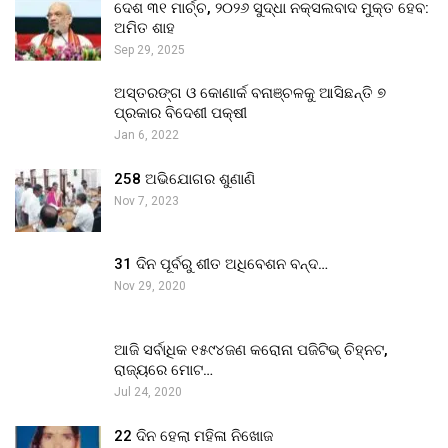
ଦେଶ ୩୧ ମାର୍ଚ୍ଚ, ୨୦୨୬ ସୁଦ୍ଧା ନକ୍ସଲବାଦ ମୁକ୍ତ ହେବ:
ଅମିତ ଶାହ
Sep 29, 2025
ଅସ୍ତରଙ୍ଗ ଓ କୋଣାର୍କ ବନାଞ୍ଚଳକୁ ଆସିଛନ୍ତି ୭
ପ୍ରକାର ବିଦେଶୀ ପକ୍ଷୀ
Jan 6, 2022
258 ଅଭିଯୋଗର ଶୁଣାଣି
Nov 7, 2023
31 ଦିନ ପୂର୍ବରୁ ଶୀତ ଅଧିବେଶନ ବନ୍ଦ…
Nov 29, 2020
ଆଜି ସର୍ବାଧିକ ୧୫୯୪ଜଣ କରୋନା ପଜିଟିଭ୍ ଚିହ୍ନଟ,
ରାଜ୍ୟରେ ମୋଟ…
Jul 24, 2020
22 ଦିନ ହେଲା ମହିଳା ନିଖୋଜ