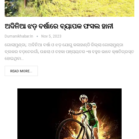
ଅଦିନିଆ ଝଡ଼ ବର୍ଷାରେ ବ୍ୟାପକ ଫସଲ ହାନୀ
Dumanikhabar.in
Nov 5, 2023
ଗୋଲାମୁଣ୍ଡା,: ଅଦିନିଆ ବର୍ଷା ଓ ଝଡ଼ ଯୋଗୁ କଳାହାଣ୍ଡି ଜିଲ୍ଲା ଗୋଲାମୁଣ୍ଡା
ବ୍ଲକର ବଡ଼ଚେରଗାଁ, ଉଛଲା ଓ ଚହକା ପଞ୍ଚାୟତର •ଷ ବହୁଳ ଭାବେ କ୍ଷତିଗ୍ରସ୍ତ
ହୋଇଥିବା…
READ MORE...