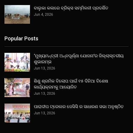
ବାଲୁକା କଳାରେ ବ୍ରିକ୍ସ ସମ୍ମିଳନୀ ପ୍ରଦର୍ଶିତ
Jun 4, 2026
Popular Posts
‘ମୁଖ୍ୟମନ୍ତ୍ରୀ ଅନ୍ନପୂର୍ଣ୍ଣା ଯୋଜନା’ର ଜିଲ୍ଲାସ୍ତରୀୟ
ଶୁଭାରମ୍ଭ
Jun 13, 2026
ଶିଶୁ ଶ୍ରମିକ ବିଲୋପ ପାଇଁ ୧୫ ଦିନିଆ ବିଶେଷ
କାର୍ଯ୍ୟକ୍ରମକୁ ଆୟୋଜିତ
Jun 13, 2026
ପାରାଦୀପ ଟ୍ରେଲର ଜେସିସି ର ସାଧାରଣ ସଭା ଅନୁଷ୍ଠିତ
Jun 13, 2026