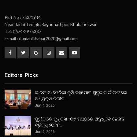
Plot No : 753/1944
Near Tarini Temple,Raghunathpur, Bhubaneswar
Tel: 0674-2975387
E-mail : dumanikhabar2020@gmail.com
Editors' Picks
ଭାରତ-ଆମେରିକା କୃଷି ସହଯୋଗ ସୁଦୃଢ ପାଇଁ ଇଫକୋ
ଅଧ୍ୟକ୍ଷ ଦିଲୀପ…
Jun 4, 2026
ପୁରୀଠାରେ ଜୁନ୍ ୦୩–୦୫ ମଧ୍ୟରେ ଅନୁଷ୍ଠିତ ହେଉଛି
ବ୍ରିକ୍ସ୍ ୨୦୨୬…
Jun 4, 2026