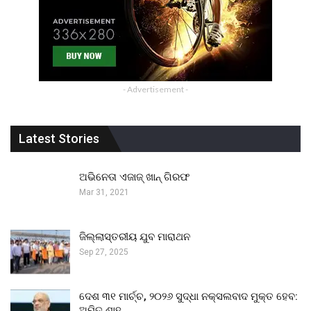
- Advertisement -
Latest Stories
ଅଭିନେତା ଏଜାଜ୍ ଖାନ୍ ଗିରଫ
Mar 31, 2021
ଜିଲ୍ଲାସ୍ତରୀୟ ଯୁବ ମାରାଥନ
Sep 27, 2025
ଦେଶ ୩୧ ମାର୍ଚ୍ଚ, ୨୦୨୬ ସୁଦ୍ଧା ନକ୍ସଲବାଦ ମୁକ୍ତ ହେବ:
ଅମିତ ଶାହ