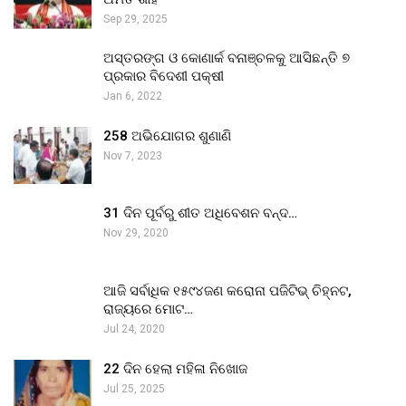
Sep 29, 2025
ଅସ୍ତରଙ୍ଗ ଓ କୋଣାର୍କ ବନାଞ୍ଚଳକୁ ଆସିଛନ୍ତି ୭
ପ୍ରକାର ବିଦେଶୀ ପକ୍ଷୀ
Jan 6, 2022
258 ଅଭିଯୋଗର ଶୁଣାଣି
Nov 7, 2023
31 ଦିନ ପୂର୍ବରୁ ଶୀତ ଅଧିବେଶନ ବନ୍ଦ…
Nov 29, 2020
ଆଜି ସର୍ବାଧିକ ୧୫୯୪ଜଣ କରୋନା ପଜିଟିଭ୍ ଚିହ୍ନଟ,
ରାଜ୍ୟରେ ମୋଟ…
Jul 24, 2020
22 ଦିନ ହେଲା ମହିଳା ନିଖୋଜ
Jul 25, 2025