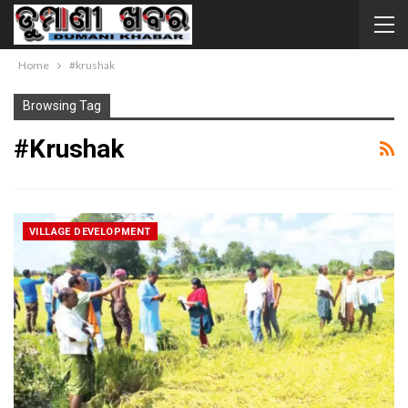
Home
#krushak
Browsing Tag
#krushak
VILLAGE DEVELOPMENT