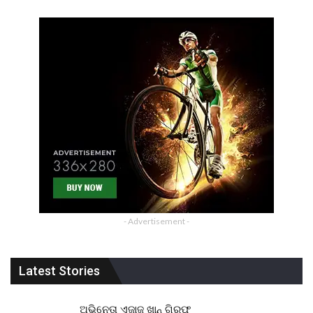
- Advertisement -
Latest Stories
ଅଭିନେତା ଏଜାଜ୍ ଖାନ୍ ଗିରଫ