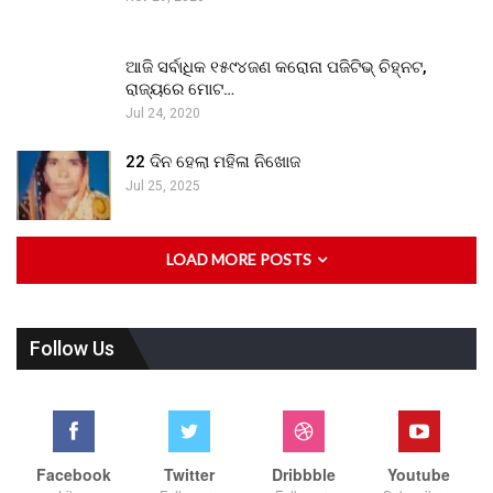
ଆଜି ସର୍ବାଧିକ ୧୫୯୪ଜଣ କରୋନା ପଜିଟିଭ୍ ଚିହ୍ନଟ,
ରାଜ୍ୟରେ ମୋଟ…
Jul 24, 2020
22 ଦିନ ହେଲା ମହିଳା ନିଖୋଜ
Jul 25, 2025
LOAD MORE POSTS
Follow Us
Facebook
Twitter
Dribbble
Youtube