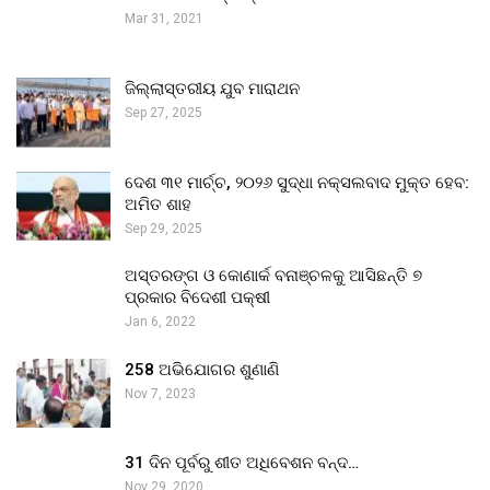
Mar 31, 2021
ଜିଲ୍ଲାସ୍ତରୀୟ ଯୁବ ମାରାଥନ
Sep 27, 2025
ଦେଶ ୩୧ ମାର୍ଚ୍ଚ, ୨୦୨୬ ସୁଦ୍ଧା ନକ୍ସଲବାଦ ମୁକ୍ତ ହେବ:
ଅମିତ ଶାହ
Sep 29, 2025
ଅସ୍ତରଙ୍ଗ ଓ କୋଣାର୍କ ବନାଞ୍ଚଳକୁ ଆସିଛନ୍ତି ୭
ପ୍ରକାର ବିଦେଶୀ ପକ୍ଷୀ
Jan 6, 2022
258 ଅଭିଯୋଗର ଶୁଣାଣି
Nov 7, 2023
31 ଦିନ ପୂର୍ବରୁ ଶୀତ ଅଧିବେଶନ ବନ୍ଦ…
Nov 29, 2020