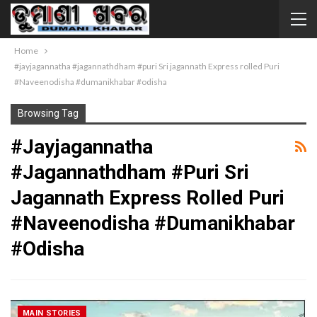
Home
#jayjagannatha #jagannathdham #puri Sri jagannath Express rolled Puri
#Naveenodisha #dumanikhabar #odisha
Browsing Tag
#jayjagannatha
#jagannathdham #puri Sri
Jagannath Express Rolled Puri
#Naveenodisha #dumanikhabar
#odisha
MAIN STORIES