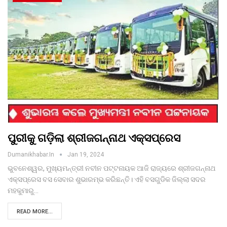
ପୁରୀକୁ ଗଡ଼ିଲା ଶ୍ରୀଜଗନ୍ନାଥ ଏକ୍ସପ୍ରେସ
Dumanikhabar.in
Jan 19, 2024
ଭୁବନେଶ୍ୱର, ମୁଖ୍ୟମନ୍ତ୍ରୀ ନବୀନ ପଟ୍ଟନାୟକ ଆଜି ରାଜ୍ୟରେ ଶ୍ରୀଜଗନ୍ନାଥ
ଏକ୍ସପ୍ରେସ ବସ ସେବାର ଶୁଭାରମ୍ଭ କରିଛନ୍ତି। ଏହି ବସଗୁଡିକ ଜିଲ୍ଲା ସଦର
ମହକୁମାରୁ…
READ MORE...