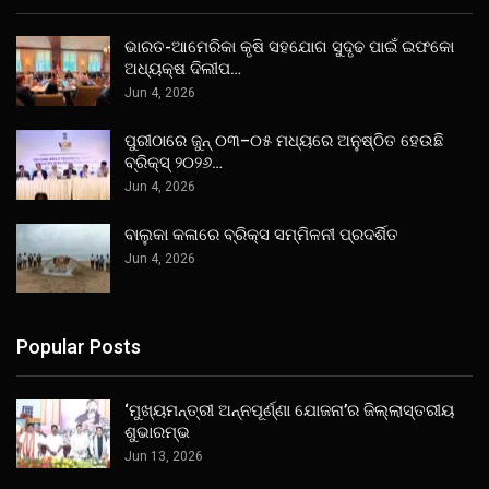
ଭାରତ-ଆମେରିକା କୃଷି ସହଯୋଗ ସୁଦୃଢ ପାଇଁ ଇଫକୋ
ଅଧ୍ୟକ୍ଷ ଦିଲୀପ…
Jun 4, 2026
ପୁରୀଠାରେ ଜୁନ୍ ୦୩–୦୫ ମଧ୍ୟରେ ଅନୁଷ୍ଠିତ ହେଉଛି
ବ୍ରିକ୍ସ୍ ୨୦୨୬…
Jun 4, 2026
ବାଲୁକା କଳାରେ ବ୍ରିକ୍ସ ସମ୍ମିଳନୀ ପ୍ରଦର୍ଶିତ
Jun 4, 2026
Popular Posts
‘ମୁଖ୍ୟମନ୍ତ୍ରୀ ଅନ୍ନପୂର୍ଣ୍ଣା ଯୋଜନା’ର ଜିଲ୍ଲାସ୍ତରୀୟ
ଶୁଭାରମ୍ଭ
Jun 13, 2026