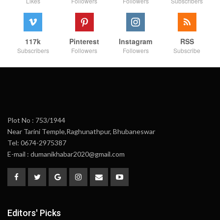
Likes
Followers
Followers
Subscribers
117k
Pinterest
Instagram
RSS
Subscribers
Followers
Followers
Subscribe
Plot No : 753/1944
Near Tarini Temple,Raghunathpur, Bhubaneswar
Tel: 0674-2975387
E-mail : dumanikhabar2020@gmail.com
Editors' Picks