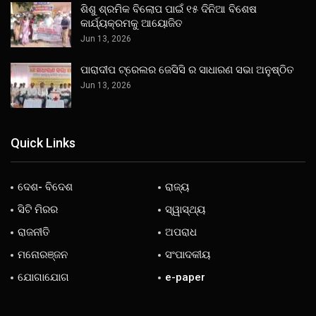
ଶିଶୁ ଶ୍ରମିକ ବିଲୋପ ପାଇଁ ୧୫ ଦିନିଆ ବିଶେଷ
କାର୍ଯ୍ୟକ୍ରମକୁ ଆୟୋଜିତ
Jun 13, 2026
ପାରାଦୀପ ଟ୍ରେଲର ଜେସିସି ର ସାଧାରଣ ସଭା ଅନୁଷ୍ଠିତ
Jun 13, 2026
Quick Links
ଦେଶ- ବିଦେଶ
ରାଜ୍ୟ
ସିଟି ମିରର
ସ୍ୱାସ୍ଥ୍ୟ
ରାଜନୀତି
ଅପରାଧ
ମନୋରଞ୍ଜନ
ସଂପାଦକୀୟ
ଯୋଗାଯୋଗ
e-paper