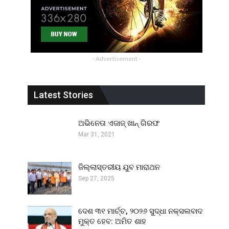
- Advertisement -
Latest Stories
ଅଭିନେତା ଏଜାଜ୍ ଖାନ୍ ଗିରଫ
Mar 31, 2021
ଜିଲ୍ଲାସ୍ତରୀୟ ଯୁବ ମାରାଥନ
Sep 27, 2025
ଦେଶ ୩୧ ମାର୍ଚ୍ଚ, ୨୦୨୬ ସୁଦ୍ଧା ନକ୍ସଲବାଦ
ମୁକ୍ତ ହେବ: ଅମିତ ଶାହ