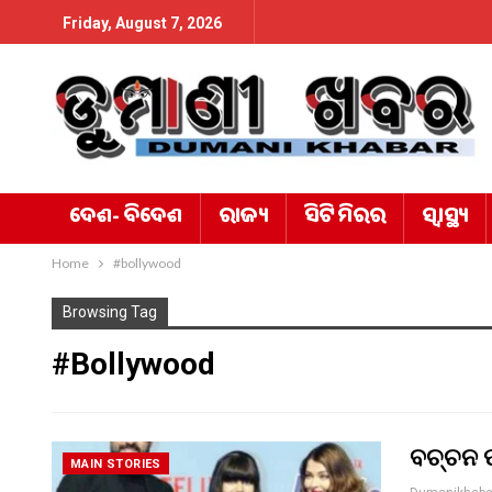
Friday, August 7, 2026
ଦେଶ- ବିଦେଶ
ରାଜ୍ୟ
ସିଟି ମିରର
ସ୍ୱାସ୍ଥ୍ୟ
Home
#bollywood
Browsing Tag
#bollywood
ବଚ୍ଚନ ପ
MAIN STORIES