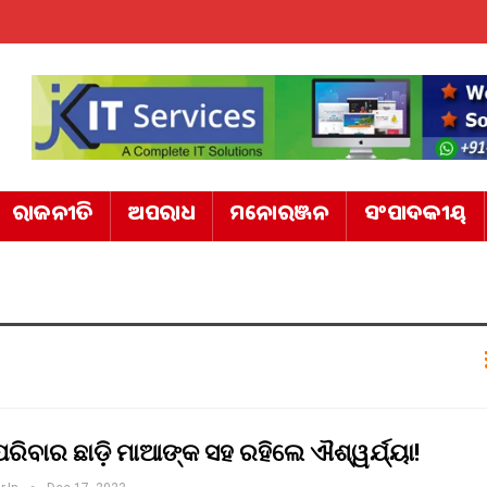
ରାଜନୀତି
ଅପରାଧ
ମନୋରଞ୍ଜନ
ସଂପାଦକୀୟ
ରିବାର ଛାଡ଼ି ମାଆଙ୍କ ସହ ରହିଲେ ଐଶ୍ୱର୍ଯ୍ୟା!