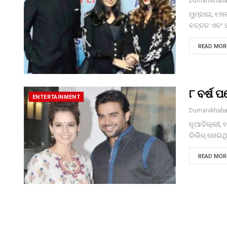
Dumanikhaba
ମୁମ୍ବାଇ, ୧୬ା
ବଚ୍ଚନ ଏବଂ ପ
READ MORE
୮ ବର୍ଷ
ENTERTAINMENT
Dumanikhaba
ନୂଆଦିଲ୍ଲୀ, 
ରିଲିଜ୍‌ ହୋଇ
READ MORE