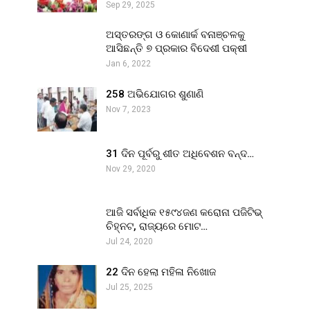
Sep 29, 2025
ଅସ୍ତରଙ୍ଗ ଓ କୋଣାର୍କ ବନାଞ୍ଚଳକୁ
ଆସିଛନ୍ତି ୭ ପ୍ରକାର ବିଦେଶୀ ପକ୍ଷୀ
Jan 6, 2022
258 ଅଭିଯୋଗର ଶୁଣାଣି
Nov 7, 2023
31 ଦିନ ପୂର୍ବରୁ ଶୀତ ଅଧିବେଶନ ବନ୍ଦ…
Nov 29, 2020
ଆଜି ସର୍ବାଧିକ ୧୫୯୪ଜଣ କରୋନା ପଜିଟିଭ୍
ଚିହ୍ନଟ, ରାଜ୍ୟରେ ମୋଟ…
Jul 24, 2020
22 ଦିନ ହେଲା ମହିଳା ନିଖୋଜ
Jul 25, 2025