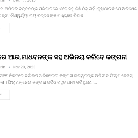
r.in
Dec 17, 2023
୧୨: ଅମିତାଭ ବଚ୍ଚନଙ୍କ ପରିବାରରେ ଏବେ ସବୁ କିଛି ଠିକ୍‌ ନାହିଁ। କୁହାଯାଉଛି ଯେ ଅଭିଷେକ
ତ୍ନୀ ଐଶ୍ୱର୍ଯ୍ୟା ରାୟ ବଚ୍ଚନଙ୍କ ମଧ୍ୟରେ ବିବାଦ…
...
 ପରେ ଆର.ମାଧବନଙ୍କ ସହ ଅଭିନୟ କରିବେ କଙ୍ଗନା
r.in
Nov 20, 2023
୧୯ା୧୧: ନିକଟରେ ବଲିଉଡ ଅଭିନେତ୍ରୀ କଙ୍ଗନା ରାନାୱତଙ୍କ ଅଭିନୀତ ଫିଲ୍ମ ତେଜସ୍‌
ଥିଲା । ଫିଲ୍ମକୁ ନେଇ କଙ୍ଗନା ଯଦିଓ ବହୁତ ଆଶା କରିଥିଲେ ।…
...