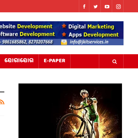
ଯୋଗାଯୋଗ
E-PAPER