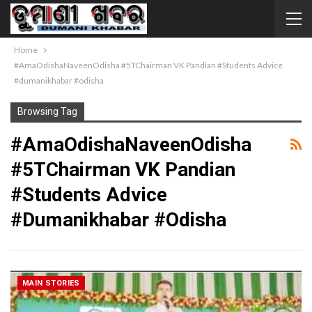
Home
#AmaOdishaNaveenOdisha #5TChairman VK Pandian #Students Advice
#dumanikhabar #odisha
Browsing Tag
#AmaOdishaNaveenOdisha
#5TChairman VK Pandian
#Students Advice
#dumanikhabar #odisha
MAIN STORIES