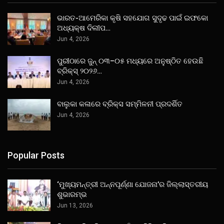
ଭାରତ-ଆମେରିକା କୃଷି ସହଯୋଗ ସୁଦୃଢ ପାଇଁ ଇଫକୋ
ଅଧ୍ୟକ୍ଷ ଦିଲୀପ…
Jun 4, 2026
ପୁରୀଠାରେ ଜୁନ୍ ୦୩–୦୫ ମଧ୍ୟରେ ଅନୁଷ୍ଠିତ ହେଉଛି
ବ୍ରିକ୍ସ୍ ୨୦୨୬…
Jun 4, 2026
ବାଲୁକା କଳାରେ ବ୍ରିକ୍ସ ସମ୍ମିଳନୀ ପ୍ରଦର୍ଶିତ
Jun 4, 2026
Popular Posts
‘ମୁଖ୍ୟମନ୍ତ୍ରୀ ଅନ୍ନପୂର୍ଣ୍ଣା ଯୋଜନା’ର ଜିଲ୍ଲାସ୍ତରୀୟ
ଶୁଭାରମ୍ଭ
Jun 13, 2026