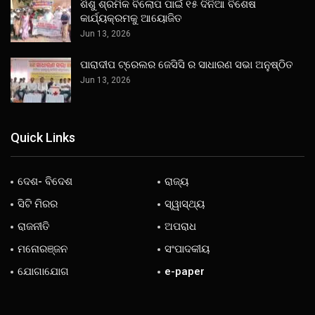
ଶିଶୁ ଶ୍ରମିକ ବିଲୋପ ପାଇଁ ୧୫ ଦିନିଆ ବିଶେଷ
କାର୍ଯ୍ୟକ୍ରମକୁ ଆୟୋଜିତ
Jun 13, 2026
ପାରାଦୀପ ଟ୍ରେଲର ଜେସିସି ର ସାଧାରଣ ସଭା ଅନୁଷ୍ଠିତ
Jun 13, 2026
Quick Links
ଦେଶ- ବିଦେଶ
ରାଜ୍ୟ
ସିଟି ମିରର
ସ୍ୱାସ୍ଥ୍ୟ
ରାଜନୀତି
ଅପରାଧ
ମନୋରଞ୍ଜନ
ସଂପାଦକୀୟ
ଯୋଗାଯୋଗ
e-paper