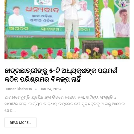
ଛାତ୍ରଛାତ୍ରୀଙ୍କୁ ୫-ଟି ଅଧ୍ୟକ୍ଷଙ୍କ ପରାମର୍ଶ
କଠିନ ପରିଶ୍ରମର ବିକଳ୍ପ ନାହିଁ
Dumanikhabar.in
Jan 24, 2024
ପାରଳାଖେମୁଣ୍ଡି, ଯୁବପିଢୀଙ୍କ ଭିତରେ କ୍ରୀଡା, କଳା, ସାହିତ୍ୟ, ସଂସ୍କୃତି ଓ
ସାମାଜିକ ସେବା କାର୍ଯ୍ୟର ଭାବଧାରା ଉଦ୍ରେକ କରି ଯୁବଶକ୍ତିକୁ ଆଗକୁ ଆଗେଇ
ନେବା…
READ MORE...