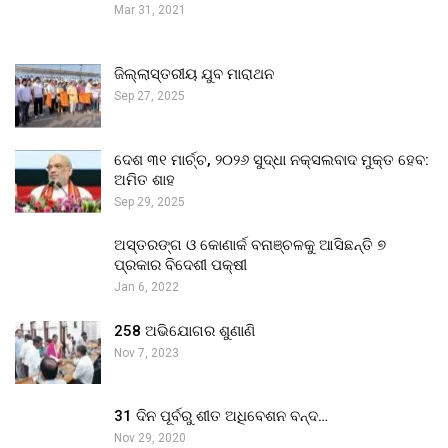
Mar 31, 2021
ଜିଲ୍ଲାସ୍ତରୀୟ ଯୁବ ମାରାଥନ
Sep 27, 2025
ଦେଶ ୩୧ ମାର୍ଚ୍ଚ, ୨୦୨୬ ସୁଦ୍ଧା ନକ୍ସଲବାଦ ମୁକ୍ତ ହେବ:
ଅମିତ ଶାହ
Sep 29, 2025
ଅସ୍ତରଙ୍ଗ ଓ କୋଣାର୍କ ବନାଞ୍ଚଳକୁ ଆସିଛନ୍ତି ୭
ପ୍ରକାର ବିଦେଶୀ ପକ୍ଷୀ
Jan 6, 2022
258 ଅଭିଯୋଗର ଶୁଣାଣି
Nov 7, 2023
31 ଦିନ ପୂର୍ବରୁ ଶୀତ ଅଧିବେଶନ ବନ୍ଦ…
Nov 29, 2020