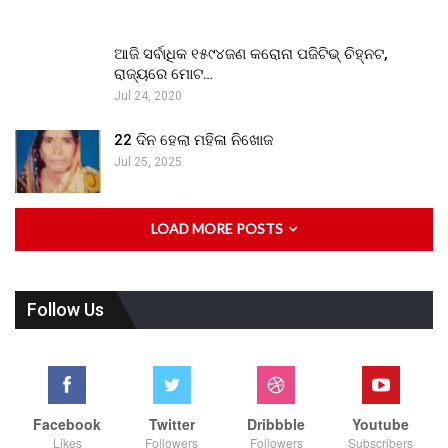
ଆଜି ସର୍ବାଧିକ ୧୫୯୪ଜଣ କରୋନା ପଜିଟିଭ୍ ଚିହ୍ନଟ,
ରାଜ୍ୟରେ ମୋଟ…
Jul 24, 2020
22 ଦିନ ହେଲା ମହିଳା ନିଖୋଜ
Jul 25, 2025
LOAD MORE POSTS
Follow Us
Facebook
Twitter
Dribbble
Youtube
Likes
Followers
Followers
Subscribers