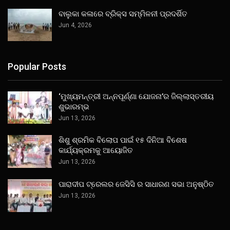
ବାଲୁକା କଳାରେ ବ୍ରିକ୍ସ ସମ୍ମିଳନୀ ପ୍ରଦର୍ଶିତ
Jun 4, 2026
Popular Posts
‘ମୁଖ୍ୟମନ୍ତ୍ରୀ ଅନ୍ନପୂର୍ଣ୍ଣା ଯୋଜନା’ର ଜିଲ୍ଲାସ୍ତରୀୟ
ଶୁଭାରମ୍ଭ
Jun 13, 2026
ଶିଶୁ ଶ୍ରମିକ ବିଲୋପ ପାଇଁ ୧୫ ଦିନିଆ ବିଶେଷ
କାର୍ଯ୍ୟକ୍ରମକୁ ଆୟୋଜିତ
Jun 13, 2026
ପାରାଦୀପ ଟ୍ରେଲର ଜେସିସି ର ସାଧାରଣ ସଭା ଅନୁଷ୍ଠିତ
Jun 13, 2026