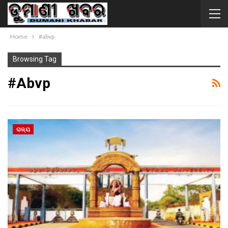
Home
#abvp
Browsing Tag
#abvp
ରାଜ୍ୟ