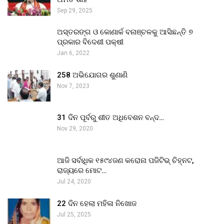
Sep 29, 2025
ଅସ୍ତରଙ୍ଗ ଓ କୋଣାର୍କ ବନାଞ୍ଚଳକୁ ଆସିଛନ୍ତି ୭
ପ୍ରକାର ବିଦେଶୀ ପକ୍ଷୀ
Jan 6, 2022
258 ଅଭିଯୋଗର ଶୁଣାଣି
Nov 7, 2023
31 ଦିନ ପୂର୍ବରୁ ଶୀତ ଅଧିବେଶନ ବନ୍ଦ…
Nov 29, 2020
ଆଜି ସର୍ବାଧିକ ୧୫୯୪ଜଣ କରୋନା ପଜିଟିଭ୍ ଚିହ୍ନଟ,
ରାଜ୍ୟରେ ମୋଟ…
Jul 24, 2020
22 ଦିନ ହେଲା ମହିଳା ନିଖୋଜ
Jul 25, 2025