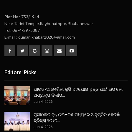
Plot No : 753/1944
Near Tarini Temple,Raghunathpur, Bhubaneswar
Tel: 0674-2975387
E-mail : dumanikhabar2020@gmail.com
Editors' Picks
ଭାରତ-ଆମେରିକା କୃଷି ସହଯୋଗ ସୁଦୃଢ ପାଇଁ ଇଫକୋ
ଅଧ୍ୟକ୍ଷ ଦିଲୀପ…
Jun 4, 2026
ପୁରୀଠାରେ ଜୁନ୍ ୦୩–୦୫ ମଧ୍ୟରେ ଅନୁଷ୍ଠିତ ହେଉଛି
ବ୍ରିକ୍ସ୍ ୨୦୨୬…
Jun 4, 2026