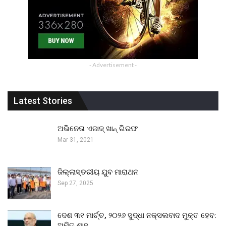
- Advertisement -
Latest Stories
ଅଭିନେତା ଏଜାଜ୍ ଖାନ୍ ଗିରଫ
Mar 31, 2021
ଜିଲ୍ଲାସ୍ତରୀୟ ଯୁବ ମାରାଥନ
Sep 27, 2025
ଦେଶ ୩୧ ମାର୍ଚ୍ଚ, ୨୦୨୬ ସୁଦ୍ଧା ନକ୍ସଲବାଦ ମୁକ୍ତ ହେବ:
ଅମିତ ଶାହ