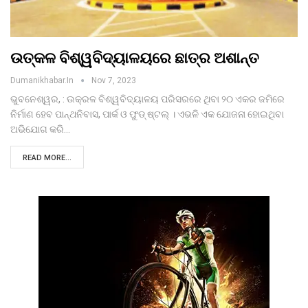
ଉତ୍କଳ ବିଶ୍ୱବିଦ୍ୟାଳୟରେ ଛାତ୍ର ଅଶାନ୍ତ
Dumanikhabar.in
Nov 7, 2023
ଭୁବନେଶ୍ୱର, : ଉକ୍ରଳ ବିଶ୍ୱବିଦ୍ୟାଳୟ ପରିସରରେ ଥିବା ୨୦ ଏକର ଜମିରେ
ନିର୍ମାଣ ହେବ ପାନ୍ଥନିବାସ, ପାର୍କ ଓ ଫୁଡ୍‌ ଷ୍ଟଲ୍‌ । ଏଭଳି ଏକ ଯୋଜନା ହୋଇଥିବା
ଅଭିଯୋଗ କରି…
READ MORE...