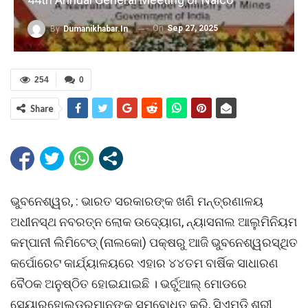
On
Sep 27, 2025
By
Dumanikhabar.in
254
0
Share
ଭୁବନେଶ୍ୱର, : ଭାରତ ସରକାରଙ୍କ ଖଣି ମନ୍ତ୍ରଣାଳୟ
ଅଧୀନସ୍ଥ ନବରତ୍ନ ଲୋକ ଉଦ୍ୟୋଗ, ନ୍ୟାସନାଲ ଆଲୁମିନିୟମ
କମ୍ପାନୀ ଲିମିଟେଡ୍ (ନାଲକୋ) ପକ୍ଷରୁ ଆଜି ଭୁବନେଶ୍ୱରସ୍ଥିତ
କର୍ପୋରେଟ କାର୍ଯ୍ୟାଳୟରେ ଏହାର ୪୪ତମ ବାର୍ଷିକ ସାଧାରଣ
ବୈଠକ ଅନୁଷ୍ଠିତ ହୋଇଯାଇଛି । ଭର୍ଚୁଆଲ୍ ମୋଡରେ
ସେୟାରହୋଲ୍ଡରମାନଙ୍କୁ ସମ୍ବୋଧିତ କରି, ସିଏମଡି ଶ୍ରୀ