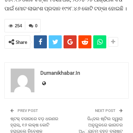
ପାଇଁ ମୋଟ ଲାଭାଂଶ ପ୍ରଦାନ ୧୯୨୮.୪୬ କୋଟି ଟଙ୍କା ହୋଇଛି ।
254
0
Share
Dumanikhabar.in
PREV POST
NEXT POST
ଷ୍ଟକ୍ ବଜାରରେ ବଡ଼ ଧରଣର
ଜିନ୍ଦଲ ଷ୍ଟିଲ ଦ୍ୱାରା
ହ୍ରାସ, ୧୬ ଲକ୍ଷ କୋଟି
ଅନୁଗୁଳରେ ଭାରତର
ହରାଇଲେ ନିବେଶକ
ଅନ୍‌୍ୟତମ ବୃହତ ବ୍ଲାଷ୍ଟ