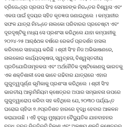
ବ୍ରିଜେନ୍ଦ୍ର ପ୍ରତାପ ସିଂହ ସେମାନଙ୍କ ନିରନ୍ତର ବିଶ୍ୱାସ ଏବଂ
ଏକତା ପାଇଁ ହୃଦୟର ସହିତ କୃତଜ୍ଞତା ଜଣାଇଥିଲେ । କମ୍ପାନୀର
ସଫଳ ଯାତ୍ରା ନିମନ୍ତେ ନାଲକୋ ପରିବାରର ପ୍ରଚେଷ୍ଟା ଏବଂ
ଦୂରଦୃଷ୍ଟିକୁ ମଧ୍ୟ ସେ ପ୍ରଶଂସା କରିଥିଲେ ଯାହା କମ୍ପାନୀକୁ
୨୦୨୪-୨୫ ଆର୍ôଥକ ବର୍ଷରେ ରେକର୍ଡ ପ୍ରଦର୍ଶନ ହାସଲ
କରିବାରେ ସାହାଯ୍ୟ କରିଛି । ଶ୍ରୀ ସିଂହ ନିଜ ଅଭିଭାଷଣରେ,
ନାଲକୋର କାର୍ଯ୍ୟଦକ୍ଷତା, ସ୍ୱଚ୍ଛତା, ବିଶ୍ୱସ୍ତରୀୟ
ପ୍ରତିଯୋଗିତାମୂଳକତା ଏବଂ ଅର୍ଥନୈତିକ ଦୃଷ୍ଟିକୋଣରୁ ଭାରତକୁ
ଏକ ଶକ୍ତିଶାଳୀ ଦେଶ ଭାବେ ଗଢିବାର ଯାତ୍ରାରେ ଏହାର
ଗୁରୁତ୍ୱପୂର୍ଣ୍ଣ ଭୂମିକାକୁ ପ୍ରଶଂସା କରିଥିଲେ । ଶ୍ରୀ ସିଂହ
ଭାରତୀୟ ଆଲୁମିନିୟମ କ୍ଷେତ୍ରର ଅପାର ସମ୍ଭାବନା ଉପରେ
ଗୁରୁତ୍ୱାରୋପ କରିବା ସହ କହିଥିଲେ ଯେ, ୨୦୩୦ ପର୍ଯ୍ୟନ୍ତ
ଘରୋଇ ଚାହିଦା ୭.୬ପ୍ରତିଶତ ହାରରେ ବୃଦ୍ଧି ହେବାର ଆକଳନ
କରାଯାଉଛି । ଏହି ବୃଦ୍ଧି ମୁଖ୍ୟତଃ ବୈଦ୍ୟୁତିକ ଯାନବାହନର
ବୃଦ୍ଧି, ଦ୍ରୁତ ଭିତ୍ତିଭୂମି ବିକାଶ ଏବଂ ଅକ୍ଷୟ ଶକ୍ତି କ୍ଷେତ୍ରର