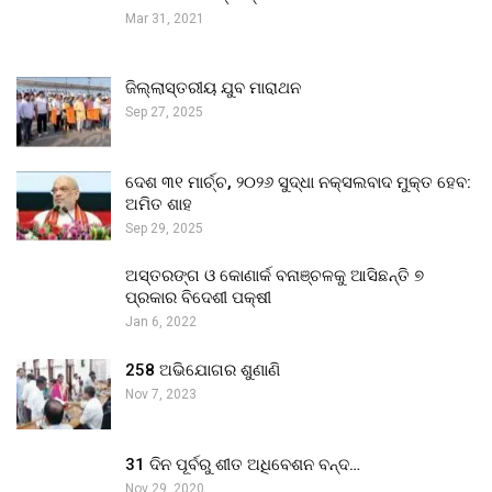
Mar 31, 2021
ଜିଲ୍ଲାସ୍ତରୀୟ ଯୁବ ମାରାଥନ
Sep 27, 2025
ଦେଶ ୩୧ ମାର୍ଚ୍ଚ, ୨୦୨୬ ସୁଦ୍ଧା ନକ୍ସଲବାଦ ମୁକ୍ତ ହେବ:
ଅମିତ ଶାହ
Sep 29, 2025
ଅସ୍ତରଙ୍ଗ ଓ କୋଣାର୍କ ବନାଞ୍ଚଳକୁ ଆସିଛନ୍ତି ୭
ପ୍ରକାର ବିଦେଶୀ ପକ୍ଷୀ
Jan 6, 2022
258 ଅଭିଯୋଗର ଶୁଣାଣି
Nov 7, 2023
31 ଦିନ ପୂର୍ବରୁ ଶୀତ ଅଧିବେଶନ ବନ୍ଦ…
Nov 29, 2020