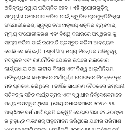
ଅଭିବୃଦ୍ଧି ଦ୍ୱାରା ପରିଚାଳିତ ହେବ । ଏହି ସୁଯୋଗଗୁଡ଼ିକୁ
ସମ୍ପୂର୍ଣ୍ଣ ଉପଯୋଗ କରିବା ପାଇଁ, ତ୍ୱରିତ ପ୍ରଯୁକ୍ତିବିଦ୍ୟା
ସଂଯୋଗୀକରଣ, ସ୍ୱଚ୍ଛ ତଥା ଅକ୍ଷୟ ଶକ୍ତିର ବ୍ୟବହାର,
ମୂଲ୍ୟ ସଂଯୋଗୀକରଣ ଏବଂ ବିଶ୍ୱ ବଜାରରେ ଅସ୍ଥିରତା କୁ
ସାମ୍ନା କରିବା ପାଇଁ ରଣନୀତି ପ୍ରସ୍ତୁତ କରିବା ଆବଶ୍ୟକ
ବୋଲି ସେ କହିଛନ୍ତି । ଶ୍ରୀ ସିଂହ ମଧ୍ୟ ନିରନ୍ତର ଅଭିବୃଦ୍ଧି,
ନବସୃଜନ ଏବଂ ରଣନୈତିକ ଯୋଜନା ଉପରେ ନାଲକୋର
କାର୍ଯ୍ୟଧାରା ତଥା ଜାତୀୟ ବିକାଶ ଏବଂ ବିଶ୍ୱ ଆଲୁମିନିୟମ
ପରିଦୃଶ୍ୟରେ କମ୍ପାନୀର ଅର୍ଥପୂର୍ଣ୍ଣ ଯୋଗଦାନ ନିମନ୍ତେ ଦୃଢ
ମତ ପ୍ରକାଶ କରିଥିଲେ । ବାର୍ଷିକ ସାଧାରଣ ବୈଠକରେ କମ୍ପାନୀ
ସଚିବଙ୍କ ସହିତ କାର୍ଯ୍ୟତ୍ମକ ଏବଂ ସ୍ୱାଧୀନ ନିର୍ଦ୍ଦେଶକମାନେ
ମଧ୍ୟ ଉପସ୍ଥିତ ଥିଲେ । ସେୟାରଧାରକମାନେ ୨୦୨୪- ୨୫
ଆର୍ôଥକ ବର୍ଷ ପାଇଁ ପ୍ରତି ଇକ୍ୱିଟି ସେୟାର ପିଛା ଟ୨.୫୦ଙ୍କା
ର ଚୂଡ଼ାନ୍ତ ଲାଭାଂଶକୁ ଅନୁମୋଦନ କରିଥିଲେ ଯାହାର ପରିମାଣ
୪୫୯.୧୬ କୋଟି ଟଙ୍କା । ସେହିପରି, ୨୦୨୪-୨୫ ଆର୍ôଥକ ବର୍ଷ