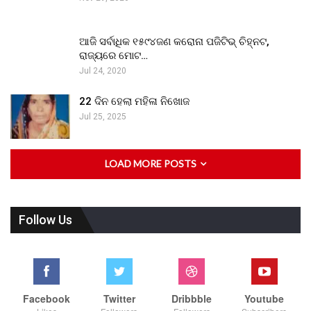
ଆଜି ସର୍ବାଧିକ ୧୫୯୪ଜଣ କରୋନା ପଜିଟିଭ୍ ଚିହ୍ନଟ,
ରାଜ୍ୟରେ ମୋଟ…
Jul 24, 2020
22 ଦିନ ହେଲା ମହିଳା ନିଖୋଜ
Jul 25, 2025
LOAD MORE POSTS
Follow Us
Facebook
Twitter
Dribbble
Youtube