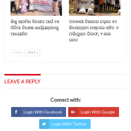
ଶିଶୁ ଶ୍ରମିକ ବିଲୋପ ପାଇଁ ୧୫
ଅବକାରୀ ବିଭାଗର ଚଢ଼ାଉ ୫୨
ଦିନିଆ ବିଶେଷ କାର୍ଯ୍ୟକ୍ରମକୁ
କିଲୋଗ୍ରାମ ଗଞ୍ଜେଇ ସହିତ ୬
ଆୟୋଜିତ
ଅଭିଯୁକ୍ତ ଗିରଫ, ୨ କାର
ଜବତ
PREV
NEXT
LEAVE A REPLY
Connect with:
Login With Facebook
Login With Google
Login With Twitter