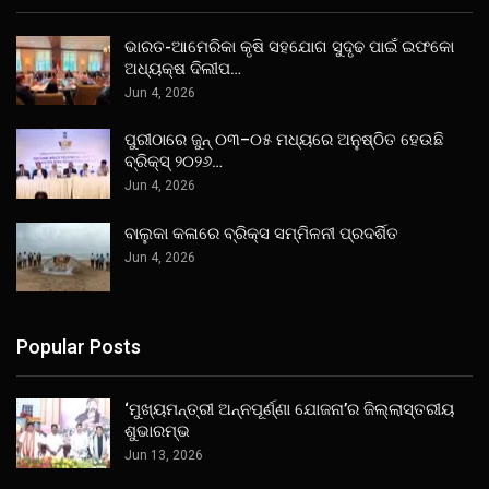
ଭାରତ-ଆମେରିକା କୃଷି ସହଯୋଗ ସୁଦୃଢ ପାଇଁ ଇଫକୋ
ଅଧ୍ୟକ୍ଷ ଦିଲୀପ…
Jun 4, 2026
ପୁରୀଠାରେ ଜୁନ୍ ୦୩–୦୫ ମଧ୍ୟରେ ଅନୁଷ୍ଠିତ ହେଉଛି
ବ୍ରିକ୍ସ୍ ୨୦୨୬…
Jun 4, 2026
ବାଲୁକା କଳାରେ ବ୍ରିକ୍ସ ସମ୍ମିଳନୀ ପ୍ରଦର୍ଶିତ
Jun 4, 2026
Popular Posts
‘ମୁଖ୍ୟମନ୍ତ୍ରୀ ଅନ୍ନପୂର୍ଣ୍ଣା ଯୋଜନା’ର ଜିଲ୍ଲାସ୍ତରୀୟ
ଶୁଭାରମ୍ଭ
Jun 13, 2026