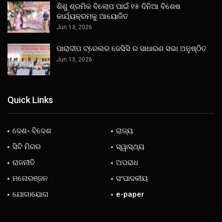
ଶିଶୁ ଶ୍ରମିକ ବିଲୋପ ପାଇଁ ୧୫ ଦିନିଆ ବିଶେଷ
କାର୍ଯ୍ୟକ୍ରମକୁ ଆୟୋଜିତ
Jun 13, 2026
ପାରାଦୀପ ଟ୍ରେଲର ଜେସିସି ର ସାଧାରଣ ସଭା ଅନୁଷ୍ଠିତ
Jun 13, 2026
Quick Links
ଦେଶ- ବିଦେଶ
ରାଜ୍ୟ
ସିଟି ମିରର
ସ୍ୱାସ୍ଥ୍ୟ
ରାଜନୀତି
ଅପରାଧ
ମନୋରଞ୍ଜନ
ସଂପାଦକୀୟ
ଯୋଗାଯୋଗ
e-paper