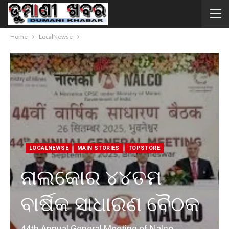
Home
LocalNewse
LOCALNEWSE
MAIN STORIES
TOPSTORE
ନାଲକୋର ୪୪ତମ
ବାର୍ଷିକ ସାଧାରଣ ବୈଠକ
44th Annual General Meeting of Nalco