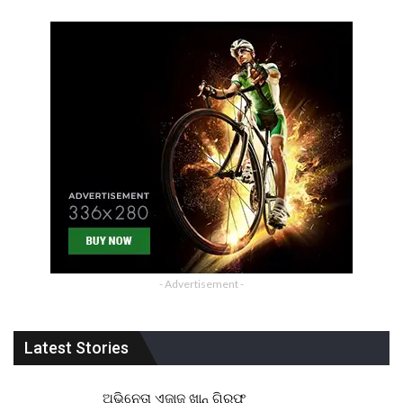
- Advertisement -
Latest Stories
ଅଭିନେତା ଏଜାଜ୍ ଖାନ୍ ଗିରଫ