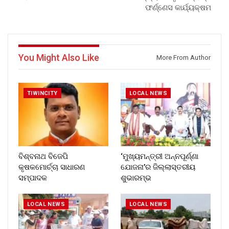
ଫର୍ଣ୍ଣେସ କାର୍ଯ୍ୟକ୍ଷମ
You Might Also Like
More From Author
TIWINCITY
LOCAL NEWS
ବିଶ୍ବନାଥ ବିଜେପି
‘ମୁଖ୍ୟମନ୍ତ୍ରୀ ଅନ୍ନପୂର୍ଣ୍ଣା
କୃଷକମୋର୍ଚ୍ଚା ସାଧାରଣ
ଯୋଜନା’ର ଜିଲ୍ଲାସ୍ତରୀୟ
ସମ୍ପାଦକ
ଶୁଭାରମ୍ଭ
LOCAL NEWS
LOCAL NEWS