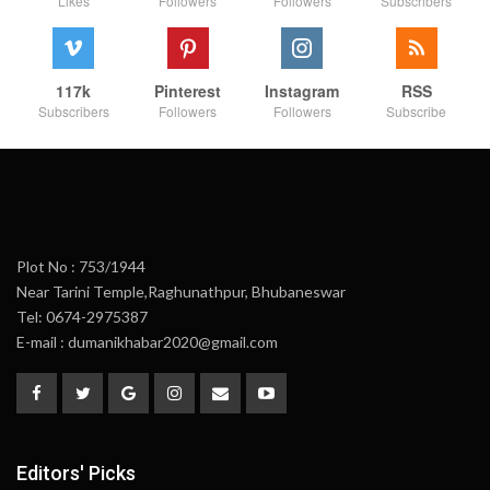
Likes
Followers
Followers
Subscribers
117k
Pinterest
Instagram
RSS
Subscribers
Followers
Followers
Subscribe
Plot No : 753/1944
Near Tarini Temple,Raghunathpur, Bhubaneswar
Tel: 0674-2975387
E-mail : dumanikhabar2020@gmail.com
Editors' Picks