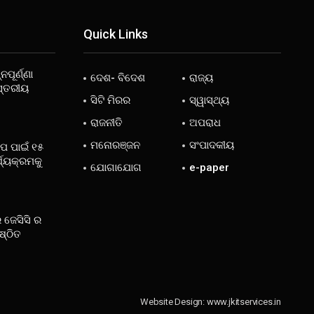
Quick Links
ନପୂର୍ଣ୍ଣା
ଦେଶ- ବିଦେଶ
ରାଜ୍ୟ
ସ୍ତରୀୟ
ସିଟି ମିରର
ସ୍ୱାସ୍ଥ୍ୟ
ରାଜନୀତି
ଅପରାଧ
ମନୋରଞ୍ଜନ
ସଂପାଦକୀୟ
ୋପ ପାଇଁ ୧୫
୍ଯ୍ୟକ୍ରମକୁ
ଯୋଗାଯୋଗ
e-paper
 ଜେସିସି ର
ଷ୍ଠିତ
Website Design:
www.jkitservices.in