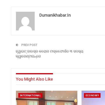
Dumanikhabar.in
PREV POST
ହ୍ୱାଇଟ୍ ହାଉସ୍‌ର କରୋନା ଟାସ୍କଫୋର୍ସର ୩ ସଦସ୍ୟ
କ୍ୱାରେଣ୍ଟାଇନ୍‌ରେ
You Might Also Like
INTERNATIONAL
ECONOMY