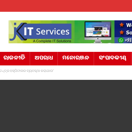
ରାଜନୀତି
ଅପରାଧ
ମନୋରଞ୍ଜନ
ସଂପାଦକୀୟ
୍ୱତନ୍ତ୍ର ହସ୍ପିଟାଲର ବ୍ୟବସ୍ଥା କରାଯାଉ’