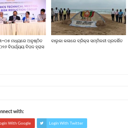
୦୩–୦୫ ମଧ୍ୟରେ ଅନୁଷ୍ଠିତ
ବାଲୁକା କଳାରେ ବ୍ରିକ୍ସ ସମ୍ମିଳନୀ ପ୍ରଦର୍ଶିତ
୨୦୨୬ ବିପର୍ଯ୍ୟୟ ବିପଦ ହ୍ରାସ
nnect with:
ogin With Google
Login With Twitter