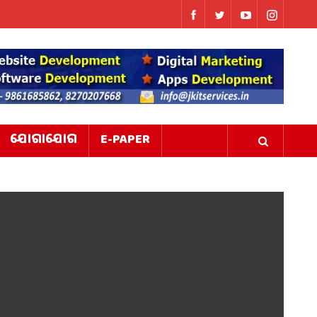
ଯୋଗାଯୋଗ
E-PAPER