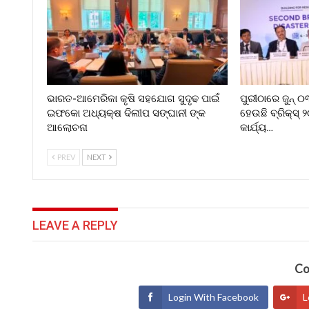
ଭାରତ-ଆମେରିକା କୃଷି ସହଯୋଗ ସୁଦୃଢ ପାଇଁ
ପୁରୀଠାରେ ଜୁନ୍ 
ଇଫକୋ ଅଧ୍ୟକ୍ଷ ଦିଲୀପ ସଙ୍ଘାନୀ ଙ୍କ
ହେଉଛି ବ୍ରିକ୍ସ୍ 
ଆଲୋଚନା
କାର୍ଯ୍ୟ…
PREV
NEXT
LEAVE A REPLY
Co
Login With Facebook
L