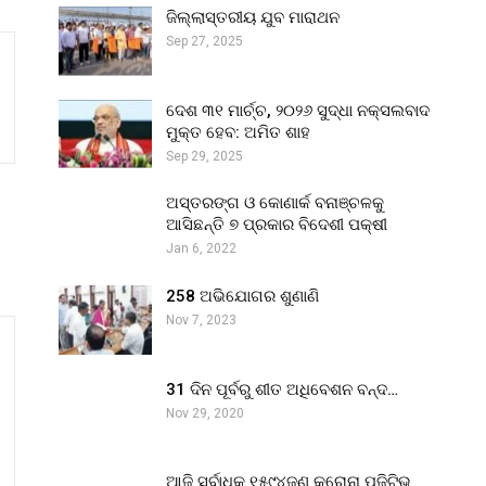
ଜିଲ୍ଲାସ୍ତରୀୟ ଯୁବ ମାରାଥନ
Sep 27, 2025
ଦେଶ ୩୧ ମାର୍ଚ୍ଚ, ୨୦୨୬ ସୁଦ୍ଧା ନକ୍ସଲବାଦ
ମୁକ୍ତ ହେବ: ଅମିତ ଶାହ
Sep 29, 2025
ଅସ୍ତରଙ୍ଗ ଓ କୋଣାର୍କ ବନାଞ୍ଚଳକୁ
ଆସିଛନ୍ତି ୭ ପ୍ରକାର ବିଦେଶୀ ପକ୍ଷୀ
Jan 6, 2022
258 ଅଭିଯୋଗର ଶୁଣାଣି
Nov 7, 2023
31 ଦିନ ପୂର୍ବରୁ ଶୀତ ଅଧିବେଶନ ବନ୍ଦ…
Nov 29, 2020
ଆଜି ସର୍ବାଧିକ ୧୫୯୪ଜଣ କରୋନା ପଜିଟିଭ୍