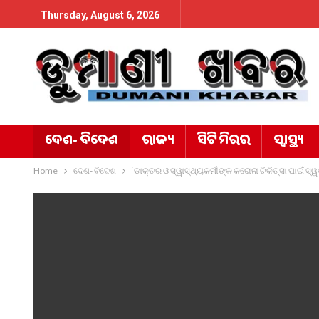
Thursday, August 6, 2026
ଦେଶ- ବିଦେଶ
ରାଜ୍ୟ
ସିଟି ମିରର
ସ୍ୱାସ୍ଥ୍ୟ
Home
ଦେଶ- ବିଦେଶ
‘ଡାକ୍ତର ଓ ସ୍ୱାସ୍ଥ୍ୟକର୍ମୀଙ୍କ କରୋନା ଚିକିତ୍ସା ପାଇଁ ସ