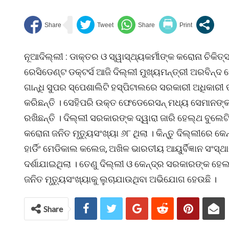
ନୂଆଦିଲ୍ଲୀ : ଡାକ୍ତର ଓ ସ୍ୱାସ୍ଥ୍ୟକର୍ମୀଙ୍କ କରୋନା ଚିକିତ
ରେସିଡେଣ୍ଟ ଡକ୍ଟର୍ସ ଆଜି ଦିଲ୍ଲୀ ମୁଖ୍ୟମନ୍ତ୍ରୀ ଅରବିନ୍ଦ
ଗାନ୍ଧି ସୁପର ସ୍ପେଶାଲିଟି ହସ୍ପିଟାଲରେ ସରକାରୀ ଅଧିକାରୀ ତ
କରିଛନ୍ତି । ସେହିପରି ଉକ୍ତ ଫେଡେରେସନ୍ ମଧ୍ୟ ସେମାନଙ୍କ
ରଖିଛନ୍ତି । ଦିଲ୍ଲୀ ସରକାରଙ୍କ ଦ୍ୱାରା ଜାରି ହେଲ୍‌ଥ ବୁଲେଟି
କରୋନା ଜନିତ ମୃତ୍ୟୁସଂଖ୍ୟା ୬୮ ଥିଲା । କିନ୍ତୁ ଦିଲ୍ଲୀରେ
ହାର୍ଡିଂ ମେଡିକାଲ କଲେଜ, ଅଖିଳ ଭାରତୀୟ ଆୟୁର୍ବିଜ୍ଞାନ ସଂସ୍
ଦର୍ଶାଯାଇଥିଲା । ତେଣୁ ଦିଲ୍ଲୀ ଓ କେନ୍ଦ୍ର ସରକାରଙ୍କ ହେଲ
ଜନିତ ମୃତ୍ୟୁସଂଖ୍ୟାକୁ ଲୁଚାଯାଉଥିବା ଅଭିଯୋଗ ହେଉଛି ।
Share