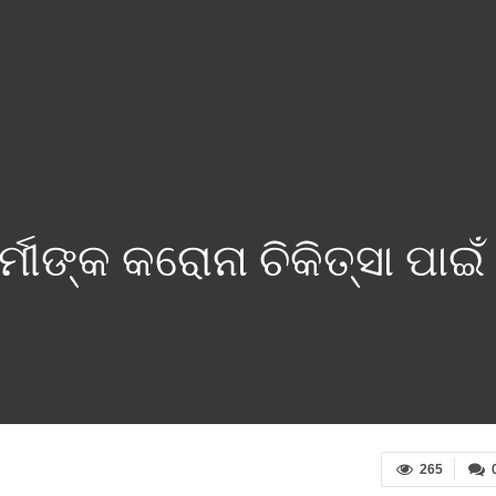
୍ମୀଙ୍କ କରୋନା ଚିକିତ୍ସା ପାଇ
265