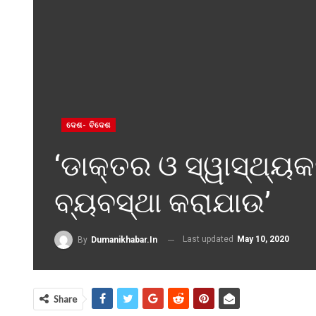
ଦେଶ- ବିଦେଶ
‘ଡାକ୍ତର ଓ ସ୍ୱାସ୍ଥ୍ୟକର
ବ୍ୟବସ୍ଥା କରାଯାଉ’
Last updated
May 10, 2020
By
Dumanikhabar.in
Share