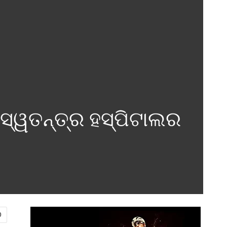
ଁ ସ୍ୱତନ୍ତ୍ର ହସ୍ପିଟାଲର
0