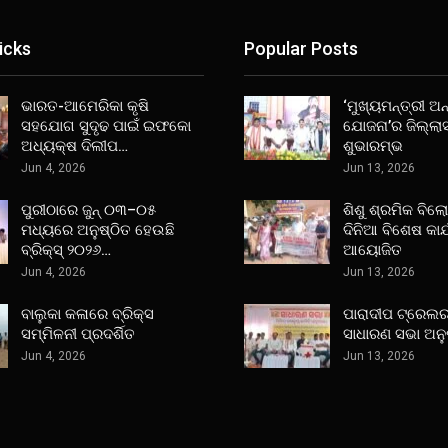
icks
Popular Posts
ଭାରତ-ଆମେରିକା କୃଷି
‘ମୁଖ୍ୟମନ୍ତ୍ରୀ ଅନ୍
ସହଯୋଗ ସୁଦୃଢ ପାଇଁ ଇଫକୋ
ଯୋଜନା’ର ଜିଲ୍ଲା
ଅଧ୍ୟକ୍ଷ ଦିଲୀପ…
ଶୁଭାରମ୍ଭ
Jun 4, 2026
Jun 13, 2026
ପୁରୀଠାରେ ଜୁନ୍ ୦୩–୦୫
ଶିଶୁ ଶ୍ରମିକ ବିଲ
ମଧ୍ୟରେ ଅନୁଷ୍ଠିତ ହେଉଛି
ଦିନିଆ ବିଶେଷ କାର
ବ୍ରିକ୍ସ୍ ୨୦୨୬…
ଆୟୋଜିତ
Jun 4, 2026
Jun 13, 2026
ବାଲୁକା କଳାରେ ବ୍ରିକ୍ସ
ପାରାଦୀପ ଟ୍ରେଲର
ସମ୍ମିଳନୀ ପ୍ରଦର୍ଶିତ
ସାଧାରଣ ସଭା ଅନୁ
Jun 4, 2026
Jun 13, 2026