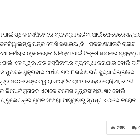
୍ସା ପାଇଁ ପୃଥକ ହସ୍ପିଟାଲ୍‌ର ବ୍ୟବସ୍ଥା କରିବା ପାଇଁ ଫେଡେରେସନ୍ ଅ
 କେଜରିୱାଲଙ୍କୁ ପତ୍ର ଲେଖି ଜଣାଇଛନ୍ତି । ପ୍ରକାଶଥାଉକି ରାଜୀବ
ଥା କର୍ମଚାରୀଙ୍କ କରୋନା ଚିକିତ୍ସା ପାଇଁ ଦିଲ୍ଲୀ ସରକାର ବ୍ୟବସ୍ଥା
 ପାଇଁ ଏକ ସ୍ୱତନ୍ତ୍ର ହସ୍ପିଟାଲର ବ୍ୟବସ୍ଥା କରାଯାଉ ବୋଲି ଦାବ
ନ ମୁତାବକ ଶୁକ୍ରବାର ଅର୍ଥାତ ମଇ ୮ ତାରିଖ ରାତି ସୁଦ୍ଧା ଦିଲ୍ଲୀରେ
 କେନ୍ଦ୍ର ସରକାରଙ୍କ ଦ୍ୱାରା ସଂଚାଳିତ ରାମ ମନୋହର ଲୋହିଆ, ଲେଡି
ଥାର ରିପୋର୍ଟ ମୁତାବକ ଏଠାରେ କରୋନା ମୃତ୍ୟୁସଂଖ୍ୟା ୩୯ ବୋଲି
ଥ୍ ବୁଲେଟିନ୍‌ରେ ପୃଥକ ସଂଖ୍ୟା ଆସୁଥିବାରୁ ସ୍ପଷ୍ଟ ଏଠାରେ କରୋନା
265