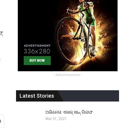
ଫ୍
ି
- Advertisement -
Latest Stories
ଅଭିନେତା ଏଜାଜ୍ ଖାନ୍ ଗିରଫ
Mar 31, 2021
0