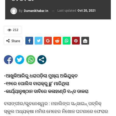
Last updated
Oct 20, 2021
By
Dumanikhabar.in
212
Share
-ଆଖୁକିଆରିରୁ ଧରାପଡ଼ିଲା ମୁଖ୍ୟ ଅଭିଯୁକ୍ତ
-୧୭ରେ ପୋଲିସ ବାରାକ୍ରୁ ଛୁ’ ମାରିଥିଲା
-କାର୍ଯ୍ୟାନୁଷ୍ଠାନ ଦାବିରେ କଳାହାଣ୍ଡି ବନ୍ଦ ଡାକରା
ବଲାଙ୍ଗୀର/ଭୁବନେଶ୍ୱର : ମହାଲିଙ୍ଗ ସନ୍ସାଇନ୍ ପବ୍ଳିକ୍
ସ୍କୁଲ ଅଧ୍ୟକ୍ଷା ମମିତା ମେହେର ନିଖୋଜ ଘଟଣାରେ ଫେରାର