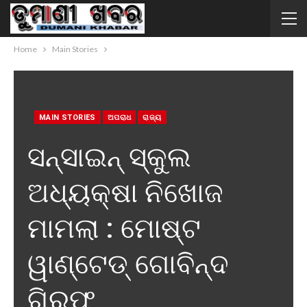
Home
Main Stories
MAIN STORIES
ଅପରାଧ
ରାଜ୍ୟ
ସନ୍ସାଇନ୍ ସ୍କୁଲ
ଅଧ୍ୟକ୍ଷା ନିଖୋଜ
ମାମଲା : ମୋଷ୍ଟ
ୱାଣ୍ଟେଡ୍ ଗୋବିନ୍ଦ
ଗିରଫ