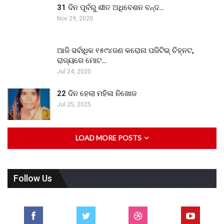
31 ଦିନ ପୂର୍ବରୁ ଶୀତ ଅଧିବେଶନ ବନ୍ଦ…
Nov 29, 2020
ଆଜି ସର୍ବାଧିକ ୧୫୯୪ଜଣ କରୋନା ପଜିଟିଭ୍ ଚିହ୍ନଟ,
ରାଜ୍ୟରେ ମୋଟ…
Jul 24, 2020
22 ଦିନ ହେଲା ମହିଳା ନିଖୋଜ
Jul 25, 2025
LOAD MORE POSTS
Follow Us