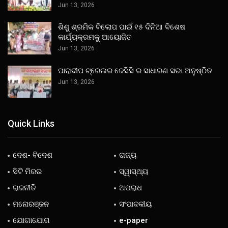
Jun 13, 2026
ଶିଶୁ ଶ୍ରମିକ ବିଲୋପ ପାଇଁ ୧୫ ଦିନିଆ ବିଶେଷ
କାର୍ଯ୍ୟକ୍ରମକୁ ଆୟୋଜିତ
Jun 13, 2026
ପାରାଦୀପ ଟ୍ରେଲର ଜେସିସି ର ସାଧାରଣ ସଭା ଅନୁଷ୍ଠିତ
Jun 13, 2026
Quick Links
ଦେଶ- ବିଦେଶ
ରାଜ୍ୟ
ସିଟି ମିରର
ସ୍ୱାସ୍ଥ୍ୟ
ରାଜନୀତି
ଅପରାଧ
ମନୋରଞ୍ଜନ
ସଂପାଦକୀୟ
ଯୋଗାଯୋଗ
e-paper