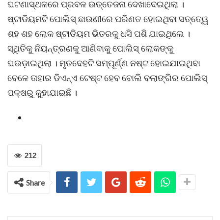
ଘଟଣାସ୍ଥଳରେ ପ୍ରବଳ ଉତ୍ତେଜନା ଦେଖାଦେଇଥିଲା ।
ଷ୍ଟାଡିୟମଟି ପୋଲିସ୍ ଛାଉଣୀରେ ପରିଣତ ହୋଇଥିବା ସତ୍ତେ୍ୱ
ଶହ ଶହ ଲୋକ ଷ୍ଟାଡିୟମ ଭିତରକୁ ଧସି ପଶି ଯାଇଥିଲେ ।
ସ୍ଥିତିକୁ ନିୟନ୍ତ୍ରଣକୁ ଆଣିବାକୁ ପୋଲିସ୍ ଲୋକଙ୍କୁ
ଘଉଡ଼ାଇଥିଲା । ମୃତଦେହଟି ସମ୍ପୂର୍ଣ୍ଣ ନଷ୍ଟ ହୋଇଯାଇଥିବା
ବେଳେ ତାହାର ଡିଏନ୍ଏ ଟେଷ୍ଟ ହେବ ବୋଲି ବଲାଙ୍ଗିର ପୋଲିସ୍
ପକ୍ଷରୁ କୁହାଯାଇଛି ।
212
Share