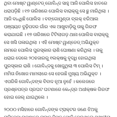
ଥିବା ମୋଷ୍ଟ ୱାଣ୍ଟେଡ୍ ଗୋବିନ୍ଦ ସାହୁ ଆଜି ପୋଲିସ ହାତରେ
ଧରାପଡ଼ିଛି । ୧୭ ତାରିଖରେ ପୋଲିସ ବାରାକ୍ରୁ ସେ ଛୁ ମାରିଥିଲା ।
ଆଜି ବାନ୍ଧିଛି ପୋଲିସ । ବଙ୍ଗୋମୁଣ୍ଡା ବ୍ଲକ୍ ଝରିଆଲ
ପଞ୍ଚାୟତ ବୁଢ଼ିପଦର ଗାଁର ଏକ ଆଖୁବାଡ଼ିରୁ ତାକୁ ଗିରଫ
କରାଯାଇଛି । ୧୭ ତାରିଖରେ ଟିଟିଲାଗଡ଼ ଥାନା ପୋଲିସ ବାରାକ୍ରୁ
ସେ ଖସି ପଳାଇଥିଲା । ଏହି ମୋଷ୍ଟ ୱାଣ୍ଡେଡ୍ ଅଭିଯୁକ୍ତ
ନାମରେ ପୋଲିସ ପୁରସ୍କାର ରାଶି ଘୋଷଣା କରିଥିଲା । ତାକୁ
ଧରାଇ ଦେଲେ ୨୦ହଜାରରୁ ୧ଲକ୍ଷକୁ ବୃଦ୍ଧି ହୋଇଥିଲା
ପୁରସ୍କାର ରାଶି । ଗୋବିନ୍ଦକୁ ଖୋଜୁଥିଲା ୩ ପୋଲିସ ଟିମ୍ ।
ମମିତା ନିଖୋଜ ମାମଲାରେ ସେ ହେଉଛି ମୁଖ୍ୟ ଅଭିଯୁକ୍ତ ।
ଏପରିକି ଗୋବିନ୍ଦଙ୍କ ବିବାଦ ନୂଆ ନୁହେଁ । କଲେଜରେ
ପ୍ରଶ୍ନପତ୍ର ପ୍ରଘଟ ଘଟଣାରେ କେନ୍ଦ୍ର ଅଧୀକ୍ଷକ ଗିରଫ
ହୋଇ ଜେଲ୍ ଯାଇଥିଲେ ।
୨୦୦୦ ମସିହାରେ ଗୋବିନ୍ଦଙ୍କ ଟ୍ରାକ୍ଟର ଜଣେ ଝିଅକୁ