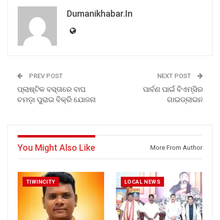
Dumanikhabar.in
PREV POST
NEXT POST
ପ୍ଲାଷ୍ଟିକ ବସ୍ତାରେ ବାଘ
ପାର୍ବଣ ପାଇଁ ବିଏମ୍ସିର
ଚମଡ଼ା ପୁରାଇ ବିକ୍ରି ଯୋଜନା
ଗାଇଡ୍ଲାଇନ
You Might Also Like
More From Author
TIWINCITY
LOCAL NEWS