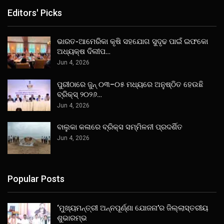
Editors' Picks
ଭାରତ-ଆମେରିକା କୃଷି ସହଯୋଗ ସୁଦୃଢ ପାଇଁ ଇଫକୋ
ଅଧ୍ୟକ୍ଷ ଦିଲୀପ…
Jun 4, 2026
ପୁରୀଠାରେ ଜୁନ୍ ୦୩–୦୫ ମଧ୍ୟରେ ଅନୁଷ୍ଠିତ ହେଉଛି
ବ୍ରିକ୍ସ୍ ୨୦୨୬…
Jun 4, 2026
ବାଲୁକା କଳାରେ ବ୍ରିକ୍ସ ସମ୍ମିଳନୀ ପ୍ରଦର୍ଶିତ
Jun 4, 2026
Popular Posts
‘ମୁଖ୍ୟମନ୍ତ୍ରୀ ଅନ୍ନପୂର୍ଣ୍ଣା ଯୋଜନା’ର ଜିଲ୍ଲାସ୍ତରୀୟ
ଶୁଭାରମ୍ଭ