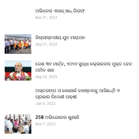
ଅଭିନେତା ଏଜାଜ୍ ଖାନ୍ ଗିରଫ
Mar 31, 2021
ଜିଲ୍ଲାସ୍ତରୀୟ ଯୁବ ମାରାଥନ
Sep 27, 2025
ଦେଶ ୩୧ ମାର୍ଚ୍ଚ, ୨୦୨୬ ସୁଦ୍ଧା ନକ୍ସଲବାଦ ମୁକ୍ତ ହେବ:
ଅମିତ ଶାହ
Sep 29, 2025
ଅସ୍ତରଙ୍ଗ ଓ କୋଣାର୍କ ବନାଞ୍ଚଳକୁ ଆସିଛନ୍ତି ୭
ପ୍ରକାର ବିଦେଶୀ ପକ୍ଷୀ
Jan 6, 2022
258 ଅଭିଯୋଗର ଶୁଣାଣି
Nov 7, 2023