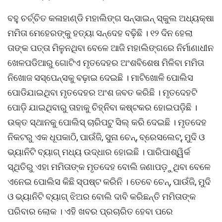
ବହୁ ଚର୍ଚ୍ଚିତ କଳାହାଣ୍ଡି ମହାଲିଙ୍ଗ ସନ୍ସାଇନ୍ ସ୍କୁଲ ଅଧ୍ୟକ୍ଷା
ମମିତା ମେହେରଙ୍କୁ ହତ୍ୟା ସନ୍ଦେହ ବଢ଼ିଛି । ୧୨ ଦିନ ହେଲା
ତାଙ୍କ ପତ୍ତା ମିଳୁନଥିବା ବେଳେ ଆଜି ମହାଲିଙ୍ଗରେ ନିର୍ମାଣାଧୀନ
ଖେଳପଡିଆରୁ ଗୋଟିଏ ମୃତଦେହର ଅଂଶବିଶେଷ ମିଳିବା ମମିତା
ନିଖୋଜ ସସ୍ପେନ୍ସକୁ ବଢ଼ାଇ ଦେଇଛି । ମାଟିଖୋଳି ପୋଲିସ
ପୋଡିଯାଇଥିବା ମୃତଦେହର ଅଂଶ ଜବତ କରିଛି । ମୃତଦେହଟି
ପୋଡ଼ି ଯାଇଥିବାରୁ ତାହାକୁ ଚିହ୍ନିବା କଷ୍ଟକର ହୋଇପଡ଼ିଛି ।
ଉକ୍ତ ସ୍ଥାନକୁ ପୋଲିସ୍ ଚାରିପଟୁ ସିଲ୍ କରି ଦେଇଛି । ମୃତଦେହ
ନିକଟରୁ ଏକ ଧୂପକାଠି, ପାଉଁଜି, ସୁନା ଚେନ୍, ବ୍ରେସଲେଟ୍, ମୁଦି ଓ
ଭ୍ୟାନିଟି ବ୍ୟାଗ୍ ମଧ୍ୟ ଉଦ୍ଧାର ହୋଇଛି । ପାରିପାଶ୍ୱିର୍କ
ସ୍ଥିତିରୁ ଏହା ମମିତାଙ୍କ ମୃତଦେହ ବୋଲି ଜଣାପଡ଼ୁଥିବା ବେଳେ
ଏନେଇ ପୋଲିସ କିଛି ସ୍ପଷ୍ଟ କରିନି । ତେବେ ଚେନ୍, ପାଉଁଜି, ମୁଦି
ଓ ଭ୍ୟାନିଟି ବ୍ୟାଗ୍ ଝିଅର ବୋଲି ଦାବି କରିଛନ୍ତି ମମିତାଙ୍କ
ପରିବାର ଲୋକ । ଏହି ଖବର ପ୍ରଚାରିତ ହେବା ପରେ