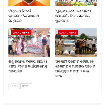
ବିଶ୍ବନାଥ ବିଜେପି
‘ମୁଖ୍ୟମନ୍ତ୍ରୀ ଅନ୍ନପୂର୍ଣ୍ଣା
କୃଷକମୋର୍ଚ୍ଚା ସାଧାରଣ
ଯୋଜନା’ର ଜିଲ୍ଲାସ୍ତରୀୟ
ସମ୍ପାଦକ
ଶୁଭାରମ୍ଭ
LOCAL NEWS
LOCAL NEWS
ଶିଶୁ ଶ୍ରମିକ ବିଲୋପ ପାଇଁ ୧୫
ଅବକାରୀ ବିଭାଗର ଚଢ଼ାଉ ୫୨
ଦିନିଆ ବିଶେଷ କାର୍ଯ୍ୟକ୍ରମକୁ
କିଲୋଗ୍ରାମ ଗଞ୍ଜେଇ ସହିତ ୬
ଆୟୋଜିତ
ଅଭିଯୁକ୍ତ ଗିରଫ, ୨ କାର
ଜବତ
PREV
NEXT