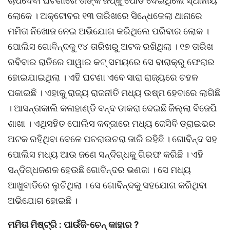
ଚାପିଦେବା ଘଟଣାରେ ତାଙ୍କ ଜିପ୍କୁ ପୋଡି ଦେଇଥିଲେ ସ୍ଥାନୀୟ
ଲୋକେ । ଅକ୍ଟୋବର ୧୩ ତାରିଖରେ ସିନେ୍ଧକେଲା ଥାନାରେ
ମମିତା ନିଖୋଜ ନେଇ ଅଭିଯୋଗ କରିଥିଲେ ପରିବାର ଲୋକ ।
ପୋଲିସ ଗୋବିନ୍ଦକୁ ୧୪ ତାରିଖରୁ ଅଟକ ରଖିଥିଲା । ୧୭ ତାରିଖ
ରବିବାର ରାତିରେ ପାୱାର କଟ୍ ସମୟରେ ସେ ବାରାକ୍ରୁ ଫେରାର
ହୋଇଯାଇଥିଲା । ଏହି ଘଟଣା ଏବେ ସାରା ରାଜ୍ୟରେ ଚହଳ
ପକାଇଛି । ଏହାକୁ ରାଜ୍ୟ ରାଜନୀତି ମଧ୍ୟ ଉଷ୍ମ ହେବାରେ ଲାଗିଛି
। ଆସନ୍ତାକାଲି କଳାହାଣ୍ଡି ବନ୍ଦ ଡାକରା ଦେଇଛି ଜିଲ୍ଲା ବିଜେପି
ଶାଖା । ଏଥିସହିତ ପୋଲିସ କବ୍ଜାରେ ମଧ୍ୟ ଜେସିବି ଡ୍ରାଇଭର
ଅଟକ ରହିଥିବା ବେଳେ ପଚରାଉଚରା ଜାରି ରହିଛି । ଗୋବିନ୍ଦ ସହ
ପୋଲିସ ମଧ୍ୟ ଆଉ ଜଣେ ସନ୍ଦିଗ୍ଧକୁ ଗିରଫ କରିଛି । ଏହି
ସନ୍ଦିଗ୍ଧଜଣକ ହେଉଛି ଗୋବିନ୍ଦର ଭଣଜା । ସେ ମଧ୍ୟ
ଆଖୁବାଡିରେ ଲୁଚିଥିଲା । ସେ ଗୋବିନ୍ଦକୁ ସହଯୋଗ କରିଥିବା
ଅଭିଯୋଗ ହୋଇଛି ।
ମମିତା ମିଷ୍ଟ୍ରି : ପାଉଁଜି-ଚେନ୍ କାହାର ?