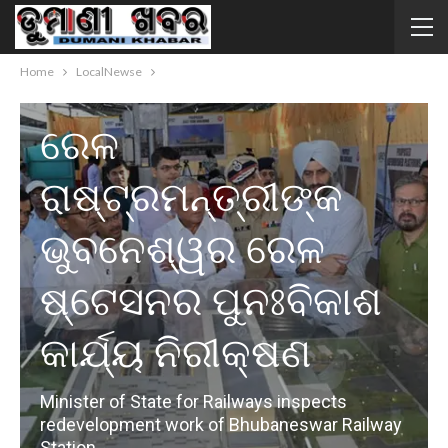
Home
LocalNewse
LOCALNEWSE
MAIN STORIES
ରାଜ୍ୟ
ରେଳ
ରାଷ୍ଟ୍ରମନ୍ତ୍ରୀଙ୍କ
ଭୁବନେଶ୍ୱର ରେଳ
ଷ୍ଟେସନର ପୁନଃବିକାଶ
କାର୍ଯ୍ୟ ନିରୀକ୍ଷଣ
Minister of State for Railways inspects
redevelopment work of Bhubaneswar Railway
Station