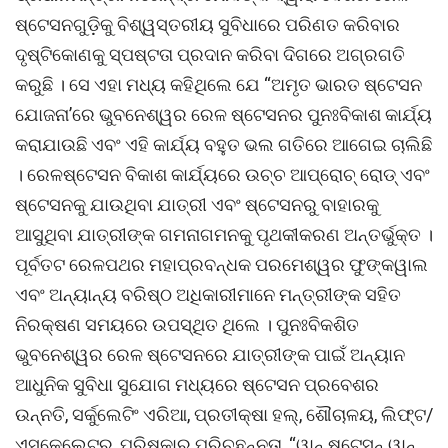
ଷ୍ଟେସନଗୁଡ଼ିକୁ ବିଶ୍ୱସ୍ତରୀୟ ସୁବିଧାରେ ପରିଣତ କରିବାର
ଦୃଷ୍ଟିକୋଣକୁ ସ୍ପଷ୍ଟତା ପ୍ରଦାନ କରିବା ଦିଗରେ ଅଗ୍ରଗତି
କରୁଛି । ସେ ଏହା ମଧ୍ୟ କହିଥିଲେ ଯେ “ଅମୃତ ଭାରତ ଷ୍ଟେସନ
ଯୋଜନା’ରେ ଭୁବନେଶ୍ୱର ରେଳ ଷ୍ଟେସନର ପୁନଃବିକାଶ କାର୍ଯ୍ୟ
କରାଯାଉଛି ଏବଂ ଏହି କାର୍ଯ୍ୟ ବହୁତ ଭଲ ଗତିରେ ଆଗେଇ ଚାଲିଛି
। ରେଳଷ୍ଟେସନ ବିକାଶ କାର୍ଯ୍ୟରେ ଉଚ୍ଚ ଆପ୍ରୋଚ୍ ରୋଡ୍ ଏବଂ
ଷ୍ଟେସନକୁ ଯାଉଥିବା ଯାତ୍ରୀ ଏବଂ ଷ୍ଟେସନରୁ ବାହାରକୁ
ଆସୁଥିବା ଯାତ୍ରୀଙ୍କ ଗମନାଗମନକୁ ପୃଥକୀକରଣ ଅନ୍ତର୍ଭୁକ୍ତ ।
ପୂର୍ବତଟ ରେଳପଥର ମହାପ୍ରବନ୍ଧକ ପରମେଶ୍ୱର ଫୁଙ୍କୱାଲ
ଏବଂ ଅନ୍ୟାନ୍ୟ ବରିଷ୍ଠ ଅଧିକାରୀମାନେ ମନ୍ତ୍ରୀଙ୍କ ସହିତ
ନିରକ୍ଷଣ ସମୟରେ ଉପସ୍ଥିତ ଥିଲେ । ପୁନଃବିକଶିତ
ଭୁବନେଶ୍ୱର ରେଳ ଷ୍ଟେସନରେ ଯାତ୍ରୀଙ୍କ ପାଇଁ ଅନ୍ୟାନ
ଆଧୁନିକ ସୁବିଧା ସୁଯୋଗ ମଧ୍ୟରେ ଷ୍ଟେସନ ପ୍ରବେଶର
ଉନ୍ନତି, ସର୍କୁଲେଟିଂ ଏରିଆ, ପ୍ରତୀକ୍ଷା ହଲ୍, ଶୌଚାଳୟ, ଲିଫ୍ଟ/
ଏସକେଲେଟର, ପରିଷ୍କାର ପରିଚ୍ଛନ୍ନତା, “ୱାନ୍ ଷ୍ଟେସନ୍ ୱାନ୍