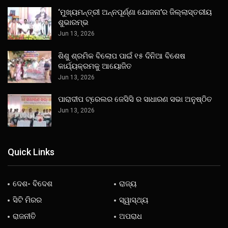
‘ମୁଖ୍ୟମନ୍ତ୍ରୀ ଅନ୍ନପୂର୍ଣ୍ଣା ଯୋଜନା’ର ଜିଲ୍ଲାସ୍ତରୀୟ
ଶୁଭାରମ୍ଭ
Jun 13, 2026
ଶିଶୁ ଶ୍ରମିକ ବିଲୋପ ପାଇଁ ୧୫ ଦିନିଆ ବିଶେଷ
କାର୍ଯ୍ୟକ୍ରମକୁ ଆୟୋଜିତ
Jun 13, 2026
ପାରାଦୀପ ଟ୍ରେଲର ଜେସିସି ର ସାଧାରଣ ସଭା ଅନୁଷ୍ଠିତ
Jun 13, 2026
Quick Links
ଦେଶ- ବିଦେଶ
ରାଜ୍ୟ
ସିଟି ମିରର
ସ୍ୱାସ୍ଥ୍ୟ
ରାଜନୀତି
ଅପରାଧ