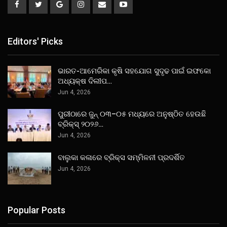
Editors' Picks
ଭାରତ-ଆମେରିକା କୃଷି ସହଯୋଗ ସୁଦୃଢ ପାଇଁ ଇଫକୋ
ଅଧ୍ୟକ୍ଷ ଦିଲୀପ…
Jun 4, 2026
ପୁରୀଠାରେ ଜୁନ୍ ୦୩–୦୫ ମଧ୍ୟରେ ଅନୁଷ୍ଠିତ ହେଉଛି
ବ୍ରିକ୍ସ୍ ୨୦୨୬…
Jun 4, 2026
ବାଲୁକା କଳାରେ ବ୍ରିକ୍ସ ସମ୍ମିଳନୀ ପ୍ରଦର୍ଶିତ
Jun 4, 2026
Popular Posts