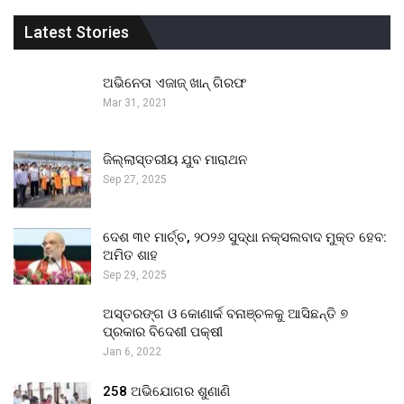
Latest Stories
ଅଭିନେତା ଏଜାଜ୍ ଖାନ୍ ଗିରଫ
Mar 31, 2021
ଜିଲ୍ଲାସ୍ତରୀୟ ଯୁବ ମାରାଥନ
Sep 27, 2025
ଦେଶ ୩୧ ମାର୍ଚ୍ଚ, ୨୦୨୬ ସୁଦ୍ଧା ନକ୍ସଲବାଦ ମୁକ୍ତ ହେବ:
ଅମିତ ଶାହ
Sep 29, 2025
ଅସ୍ତରଙ୍ଗ ଓ କୋଣାର୍କ ବନାଞ୍ଚଳକୁ ଆସିଛନ୍ତି ୭
ପ୍ରକାର ବିଦେଶୀ ପକ୍ଷୀ
Jan 6, 2022
258 ଅଭିଯୋଗର ଶୁଣାଣି