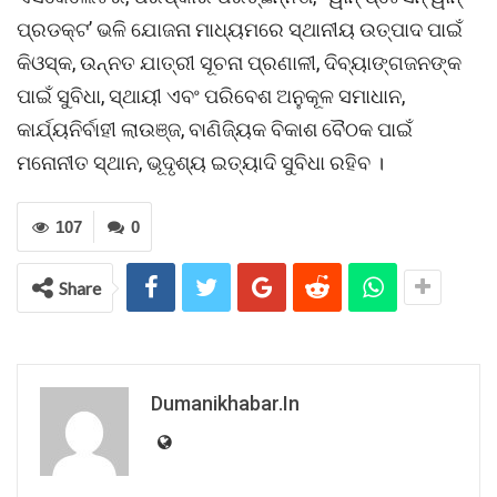
ପ୍ରଡକ୍ଟ’ ଭଳି ଯୋଜନା ମାଧ୍ୟମରେ ସ୍ଥାନୀୟ ଉତ୍ପାଦ ପାଇଁ
କିଓସ୍କ, ଉନ୍ନତ ଯାତ୍ରୀ ସୂଚନା ପ୍ରଣାଳୀ, ଦିବ୍ୟାଙ୍ଗଜନଙ୍କ
ପାଇଁ ସୁବିଧା, ସ୍ଥାୟୀ ଏବଂ ପରିବେଶ ଅନୁକୂଳ ସମାଧାନ,
କାର୍ଯ୍ୟନିର୍ବାହୀ ଲାଉଞ୍ଜ, ବାଣିଜ୍ୟିକ ବିକାଶ ବୈଠକ ପାଇଁ
ମନୋନୀତ ସ୍ଥାନ, ଭୂଦୃଶ୍ୟ ଇତ୍ୟାଦି ସୁବିଧା ରହିବ ।
107
0
Share
Dumanikhabar.in