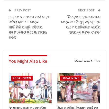
PREV POST
NEXT POST
ଅନ୍ତୋଦୟ ଆବାସ ପାଇଁ ବନ୍ଧା
‘ନିବନ୍ଧନ ଅଧିକାରୀମାନେ
ପଡିଲା ରାସନ ଓ ଭତ୍ତା
ଉତ୍ତରଦାୟିତ୍ୱ ସହ ସ୍ୱଚ୍ଛ
କାର୍ଡ,ମିଳି ପାରୁନି ଦ୍ଵିତୀୟ
ଭାବେ ପଞ୍ଜିକରଣ କାର୍ଯ୍ୟ
କିସ୍ତି ,ବିଡ଼ିଓ କହିଲେ ଶୀଘ୍ର
ସମ୍ପନ୍ନ କରିବା ଉଚିତ’
ମିଳିବ
You Might Also Like
More From Author
LOCAL NEWS
LOCAL NEWS
‘ମୁଖ୍ୟମନ୍ତ୍ରୀ ଅନ୍ନପୂର୍ଣ୍ଣା
ଶିଶୁ ଶ୍ରମିକ ବିଲୋପ ପାଇଁ ୧୫