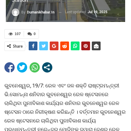
Last updated
Jul 19, 2025
By
Dumanikhabar.in
107
0
Share
ଭୁବନେଶ୍ୱର, 19/7: ରେଳ ଏବଂ ଜଳ ଶକ୍ତି ରାଷ୍ଟ୍ରମନ୍ତ୍ରୀ
ଭି.ସୋମନ୍ନା ଶନିବାର ଭୁବନେଶ୍ୱର ରେଳ ଷ୍ଟେସନରେ
ଚାଲିଥିବା ପୁନଃବିକାଶ କାର୍ଯ୍ୟର ଶନିବାର ଭୁବନେଶ୍ୱର ରେଳ
ଷ୍ଟେସନ ଠାରେ ନିରୀକ୍ଷଣ କରିଛନ୍ତି । ବର୍ତ୍ତମାନ ଭୁବନେଶ୍ୱର
ରେଳ ଷ୍ଟେସନରେ ଚାଲିଥିବା ପୁନଃବିକାଶ କାର୍ଯ୍ୟ
ପ୍ରଧାନମନ୍ତ୍ରୀ ନରେନ୍ଦ୍ର ମୋଦିଙ୍କ ଦ୍ୱାରା ଦେଶର ରେଳ