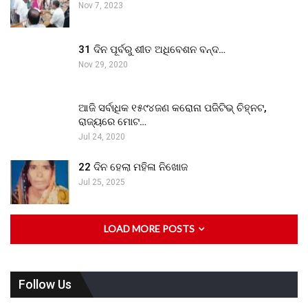
Nov 7, 2023
31 ଦିନ ପୂର୍ବରୁ ଶୀତ ଅଧିବେଶନ ବନ୍ଦ…
Nov 29, 2020
ଆଜି ସର୍ବାଧିକ ୧୫୯୪ଜଣ କରୋନା ପଜିଟିଭ୍ ଚିହ୍ନଟ,
ରାଜ୍ୟରେ ମୋଟ…
Jul 24, 2020
22 ଦିନ ହେଲା ମହିଳା ନିଖୋଜ
Jul 25, 2025
LOAD MORE POSTS
Follow Us