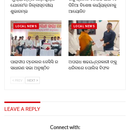
ଯୋଜନା’ର ଜିଲ୍ଲାସ୍ତରୀୟ
ଦିନିଆ ବିଶେଷ କାର୍ଯ୍ୟକ୍ରମକୁ
ଶୁଭାରମ୍ଭ
ଆୟୋଜିତ
LOCAL NEWS
LOCAL NEWS
ପାରାଦୀପ ଟ୍ରେଲର ଜେସିସି ର
ଅପରାଧ ଷଢଯନ୍ତ୍ରକାରୀ ଙ୍କୁ
ସାଧାରଣ ସଭା ଅନୁଷ୍ଠିତ
ଧରିବାରେ ପୋଲିସ ବିଫଳ
PREV
NEXT
LEAVE A REPLY
Connect with: