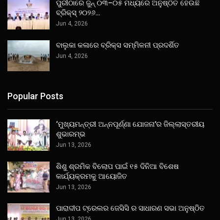
ପୁରୀଠାରେ ଜୁନ୍ ୦୩–୦୫ ମଧ୍ୟରେ ଅନୁଷ୍ଠିତ ହେଉଛି
ବ୍ରିକ୍ସ୍ ୨୦୨୬…
Jun 4, 2026
ବାଲୁକା କଳାରେ ବ୍ରିକ୍ସ ସମ୍ମିଳନୀ ପ୍ରଦର୍ଶିତ
Jun 4, 2026
Popular Posts
‘ମୁଖ୍ୟମନ୍ତ୍ରୀ ଅନ୍ନପୂର୍ଣ୍ଣା ଯୋଜନା’ର ଜିଲ୍ଲାସ୍ତରୀୟ
ଶୁଭାରମ୍ଭ
Jun 13, 2026
ଶିଶୁ ଶ୍ରମିକ ବିଲୋପ ପାଇଁ ୧୫ ଦିନିଆ ବିଶେଷ
କାର୍ଯ୍ୟକ୍ରମକୁ ଆୟୋଜିତ
Jun 13, 2026
ପାରାଦୀପ ଟ୍ରେଲର ଜେସିସି ର ସାଧାରଣ ସଭା ଅନୁଷ୍ଠିତ
Jun 13, 2026