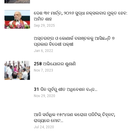
ଦେଶ ୩୧ ମାର୍ଚ୍ଚ, ୨୦୨୬ ସୁଦ୍ଧା ନକ୍ସଲବାଦ ମୁକ୍ତ ହେବ:
ଅମିତ ଶାହ
Sep 29, 2025
ଅସ୍ତରଙ୍ଗ ଓ କୋଣାର୍କ ବନାଞ୍ଚଳକୁ ଆସିଛନ୍ତି ୭
ପ୍ରକାର ବିଦେଶୀ ପକ୍ଷୀ
Jan 6, 2022
258 ଅଭିଯୋଗର ଶୁଣାଣି
Nov 7, 2023
31 ଦିନ ପୂର୍ବରୁ ଶୀତ ଅଧିବେଶନ ବନ୍ଦ…
Nov 29, 2020
ଆଜି ସର୍ବାଧିକ ୧୫୯୪ଜଣ କରୋନା ପଜିଟିଭ୍ ଚିହ୍ନଟ,
ରାଜ୍ୟରେ ମୋଟ…
Jul 24, 2020