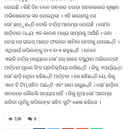
ହୋଇଛି । କିଛି ଦିନ ତଳେ ତାଙ୍କର ଝଗଡ଼ା ସହକଳାକାର କୃଷ୍ଣା
ଅଭିଷେକଙ୍କ ସହ ହୋଇଥିଲା । ଏହି କାରଣରୁ ସେ
ସୋ’ ଛାଡ଼ୁଛନ୍ତି ବୋଲି ଚର୍ଚ୍ଚା ଆରମ୍ଭ ହୋଇଛି । ସୋ’ର
ଛାଡ଼ିବାର ଅନ୍ୟ ଏକ କାରଣ ମଧ୍ୟ ସାମ୍ନାକୁ ଆସିଛି । ତାହା
ହେଲା ସେ ରାଇଜ୍ ଆଣ୍ଡ ଫଲରେ ସାମିଲ ହେବାକୁ ଯାଉଛନ୍ତି ।
ଏଥିପାଇଁ କପିଲଙ୍କୁ ବାଏ ବାଏ କହୁଛନ୍ତି । ତେବେ
ଏଭଳି ଚର୍ଚ୍ଚା ମଧ୍ୟରେ ସୋ’ ଜଜ୍ ଭାବେ ବସୁଥିବା ଅଭିନେତ୍ରୀ
ଅର୍ଚ୍ଚନା ପୂରଣ ସିଂହ ପ୍ରତିକ୍ରିୟା ରଖିଛନ୍ତି । କିକୁ ଏପର୍ଯ୍ୟନ୍ତ
ସୋ’ ଛାଡ଼ି ନଥିବା କହିଛନ୍ତି ଅର୍ଚ୍ଚନା । ସେ କହିଛନ୍ତି ଯେ, କିକୁ
ଏବେ ବି ଟିମ୍ ସହିତ ଅଛନ୍ତି ଏବଂ କାମ କରୁଛନ୍ତି । ସୋ’ ଛାଡ଼ିବା
ଖବରରେ କୌଣସି ସତ୍ୟତା ନାହିଁ । କିକୁ ନୂଆ ସୋ’ ଆରମ୍ଭ
କରିବା ପୂର୍ବରୁ କପିଲଙ୍କ ସହିତ ସୁଟିଂ ଶେଷ କରିବେ ।
136
0