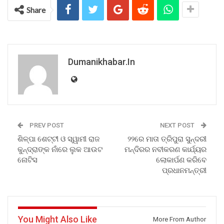
Share
Dumanikhabar.in
PREV POST
NEXT POST
ଶିଳ୍ପା ଶେଟ୍ଟୀ ଓ ସ୍ୱାମୀ ରାଜ
୨୨ରେ ମାତା ତ୍ରିପୁରା ସୁନ୍ଦରୀ
କୁନ୍ଦ୍ରାଙ୍କ ନାଁରେ ଲୁକ ଆଉଟ
ମନ୍ଦିରର ନବୀକରଣ କାର୍ଯ୍ୟର
ନୋଟିସ
ଲୋକାର୍ପଣ କରିବେ
ପ୍ରଧାନମନ୍ତ୍ରୀ
You Might Also Like
More From Author