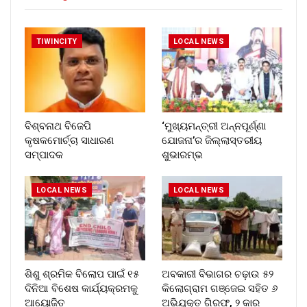
TIWINCITY
LOCAL NEWS
ବିଶ୍ବନାଥ ବିଜେପି
‘ମୁଖ୍ୟମନ୍ତ୍ରୀ ଅନ୍ନପୂର୍ଣ୍ଣା
କୃଷକମୋର୍ଚ୍ଚା ସାଧାରଣ
ଯୋଜନା’ର ଜିଲ୍ଲାସ୍ତରୀୟ
ସମ୍ପାଦକ
ଶୁଭାରମ୍ଭ
LOCAL NEWS
LOCAL NEWS
ଶିଶୁ ଶ୍ରମିକ ବିଲୋପ ପାଇଁ ୧୫
ଅବକାରୀ ବିଭାଗର ଚଢ଼ାଉ ୫୨
ଦିନିଆ ବିଶେଷ କାର୍ଯ୍ୟକ୍ରମକୁ
କିଲୋଗ୍ରାମ ଗଞ୍ଜେଇ ସହିତ ୬
ଆୟୋଜିତ
ଅଭିଯୁକ୍ତ ଗିରଫ, ୨ କାର