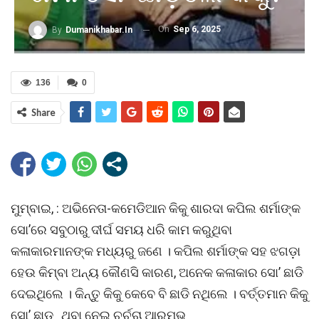
On
Sep 6, 2025
By
Dumanikhabar.in
136
0
Share
ମୁମ୍ବାଇ, : ଅଭିନେତା-କମେଡିଆନ କିକୁ ଶାରଦା କପିଲ ଶର୍ମାଙ୍କ
ସୋ’ରେ ସବୁଠାରୁ ଦୀର୍ଘ ସମୟ ଧରି କାମ କରୁଥିବା
କଳାକାରମାନଙ୍କ ମଧ୍ୟରୁ ଜଣେ । କପିଲ ଶର୍ମାଙ୍କ ସହ ଝଗଡ଼ା
ହେଉ କିମ୍ବା ଅନ୍ୟ କୌଣସି କାରଣ, ଅନେକ କଳାକାର ସୋ’ ଛାଡି
ଦେଇଥିଲେ । କିନ୍ତୁ କିକୁ କେବେ ବି ଛାଡି ନଥିଲେ । ବର୍ତ୍ତମାନ କିକୁ
ସୋ’ ଛାଡ଼ୁଥିବା ନେଇ ଚର୍ଚ୍ଚା ଆରମ୍ଭ