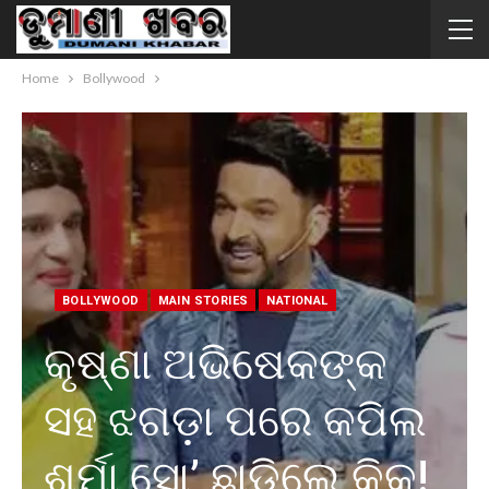
Home
Bollywood
BOLLYWOOD
MAIN STORIES
NATIONAL
କୃଷ୍ଣା ଅଭିଷେକଙ୍କ
ସହ ଝଗଡ଼ା ପରେ କପିଲ
ଶର୍ମା ସୋ’ ଛାଡ଼ିଲେ କିକୁ!