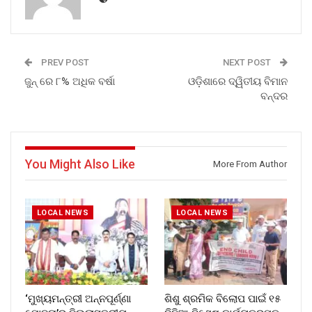
PREV POST
NEXT POST
ଜୁନ୍ ରେ ୮% ଅଧିକ ବର୍ଷା
ଓଡ଼ିଶାରେ ଦ୍ୱିତୀୟ ବିମାନ
ବନ୍ଦର
You Might Also Like
More From Author
LOCAL NEWS
LOCAL NEWS
‘ମୁଖ୍ୟମନ୍ତ୍ରୀ ଅନ୍ନପୂର୍ଣ୍ଣା
ଶିଶୁ ଶ୍ରମିକ ବିଲୋପ ପାଇଁ ୧୫