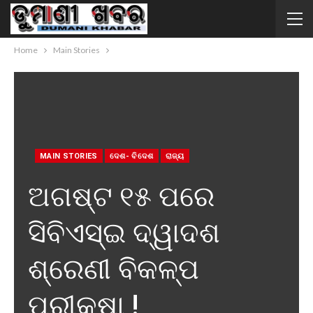
Home
Main Stories
MAIN STORIES
ଦେଶ- ବିଦେଶ
ରାଜ୍ୟ
ଅଗଷ୍ଟ ୧୫ ପରେ
ସିବିଏସ୍ଇ ଦ୍ୱାଦଶ
ଶ୍ରେଣୀ ବିକଳ୍ପ
ପରୀକ୍ଷା !