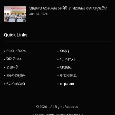
ପାରାଦୀପ ଟ୍ରେଲର ଜେସିସି ର ସାଧାରଣ ସଭା ଅନୁଷ୍ଠିତ
Jun 13, 2026
Quick Links
ଦେଶ- ବିଦେଶ
ରାଜ୍ୟ
ସିଟି ମିରର
ସ୍ୱାସ୍ଥ୍ୟ
ରାଜନୀତି
ଅପରାଧ
ମନୋରଞ୍ଜନ
ସଂପାଦକୀୟ
ଯୋଗାଯୋଗ
e-paper
© 2026 - . All Rights Reserved.
Website Design:
www.jkitservices.in