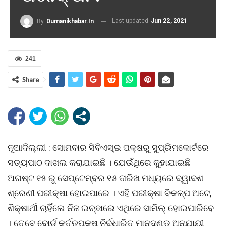
Last updated
Jun 22, 2021
By
Dumanikhabar.in
241
Share
ନୂଆଦିଲ୍ଲୀ : ସୋମବାର ସିବିଏସ୍ଇ ପକ୍ଷରୁ ସୁପ୍ରିମକୋର୍ଟରେ
ସତ୍ୟପାଠ ଦାଖଲ କରାଯାଇଛି । ଯେଉଁଥିରେ କୁହାଯାଇଛି
ଅଗଷ୍ଟ ୧୫ ରୁ ସେପ୍ଟେମ୍ବର ୧୫ ତାରିଖ ମଧ୍ୟରେ ଦ୍ୱାଦଶ
ଶ୍ରେଣୀ ପରୀକ୍ଷା ହୋଇପାରେ । ଏହି ପରୀକ୍ଷା ବିକଳ୍ପ ଅଟେ,
ଶିକ୍ଷାର୍ଥୀ ଚାହିଁଲେ ନିଜ ଇଚ୍ଛାରେ ଏଥିରେ ସାମିଲ୍ ହୋଇପାରିବେ
। ତେବେ ବୋର୍ଡ କର୍ତ୍ତୃପକ୍ଷ ନିର୍ଦ୍ଧାରିତ ମାନଦଣ୍ଡ ଅନୁଯାୟୀ