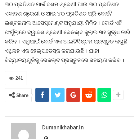
୩୦ ପ୍ରତିଶତ ମାର୍କ ଦଶମ ଶ୍ରେଣୀ ଆଉ ୩୦ ପ୍ରତିଶତ
ଏକାଦଶ ଶ୍ରେଣୀ ଓ ଆଉ ୪୦ ପ୍ରତିଶତ ପ୍ରି-ବୋର୍ଡ/
ଇଣ୍ଟରନାଲ ଆସେସ୍ମେଣ୍ଟ ଅନୁଯାୟୀ ମିଳିବ । ବୋର୍ଡ ଏହି
ଫର୍ମୁଲାରେ ଦ୍ୱାଦଶ ଶ୍ରେଣୀ ରେଜଲ୍ଟ ଜୁଲାଇ ୩୧ ସୁଦ୍ଧା ଜାରି
କରିବ । ଏଥିପାଇଁ ବୋର୍ଡ ଏକ ଆଇଟିସିଷ୍ଟମ ପ୍ରସ୍ତୁତ କରୁଛି ।
ଏଥିସହ ଏକ ହେଲ୍ପଡେସ୍କ କରାଯାଉଛି । ଯାହା
ବିଦ୍ୟାଳୟଗୁଡ଼ିକୁ ରେଜଲ୍ଟ ପ୍ରସ୍ତୁତରେ ସହାୟତା କରିବ ।
241
Share
Dumanikhabar.in