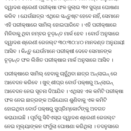
ଦ୍ୱାଦଶ ଶ୍ରେଣୀ ପରୀକ୍ଷା ଫଳ ଜୁଲାଇ ୩୧ ସୁଦ୍ଧା ଘୋଷଣା
କରିବ । ଯେଉଁଛାତ୍ର ଏଥିରେ ସନ୍ତୁଷ୍ଟ ହେବେ ନାହିଁ, ସେମାନେ
ଏହି ପରୀକ୍ଷାରେ ସାମିଲ୍ ହୋଇପାରିବେ । ଏହି ପରୀକ୍ଷାରେ
ମିଳିବାକୁ ଥିବା ନମ୍ବର ଚୂଡ଼ାନ୍ତ ମାର୍କ ହେବ । ବୋର୍ଡ ଅନୁସାରେ
ଦ୍ୱାଦଶ ଶ୍ରେଣୀ ରେଜଲ୍ଟ ୩୦:୩୦:୪୦ ମାନଦଣ୍ଡ ଅନୁଯାୟୀ
ଆସିବ । କିନ୍ତୁ ଯେଉଁମାନେ ପରୀକ୍ଷୀ ଦେବେ ସେମାନଙ୍କ
ଚୂଡ଼ାନ୍ତ ଫଳ ଲିଖିତ ପରୀକ୍ଷାର ମାର୍କ ଅନୁସାରେ ଆସିବ ।
ପରୀକ୍ଷାରେ ସାମିଲ୍ ହେବାକୁ ଚାହୁଁଥିବା ଛାତ୍ର ଅନ୍ଲାଇନ୍ ରେ
ଆବେଦନ କରିବେ । ଖୁବ୍ ଶୀଘ୍ର ବୋର୍ଡ ପକ୍ଷରୁ ଅନ୍ଲାଇନ୍
ଆବେଦନ ନେଇ ସୂଚନା ଦିଆଯିବ । ଏଥିସହ ଏକ କମିଟି ପରୀକ୍ଷା
ଫଳ ନେଇ ଛାତ୍ରଙ୍କ ଅଭିଯୋଗ ଶୁଣିବାକୁ ଏକ କମିଟି
ହୋଇଥିବା ବୋର୍ଡ ପକ୍ଷରୁ ସୁପ୍ରିମ୍କୋର୍ଟଙ୍କୁ ଅବଗତ
କରାଯାଇଛି । ପୂର୍ବରୁ ସିବିଏସ୍ଇ ଦ୍ୱାଦଶ ଶ୍ରେଣୀ ରେଜଲ୍ଟ
ନେଇ ମୂଲ୍ୟାଙ୍କନ ଫର୍ମୁଲା ଘୋଷଣା କରିଥିଲା । ତଦନୁସାରେ