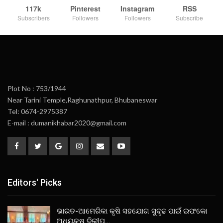
117k
Pinterest
Instagram
RSS
Subscribers
Followers
Followers
Subscribe
Plot No : 753/1944
Near Tarini Temple,Raghunathpur, Bhubaneswar
Tel: 0674-2975387
E-mail : dumanikhabar2020@gmail.com
Editors' Picks
ଭାରତ-ଆମେରିକା କୃଷି ସହଯୋଗ ସୁଦୃଢ ପାଇଁ ଇଫକୋ
ଅଧ୍ୟକ୍ଷ ଦିଲୀପ…