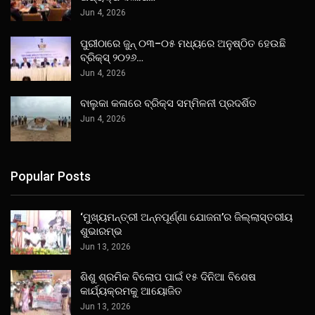
Jun 4, 2026
ପୁରୀଠାରେ ଜୁନ୍ ୦୩–୦୫ ମଧ୍ୟରେ ଅନୁଷ୍ଠିତ ହେଉଛି
ବ୍ରିକ୍ସ୍ ୨୦୨୬…
Jun 4, 2026
ବାଲୁକା କଳାରେ ବ୍ରିକ୍ସ ସମ୍ମିଳନୀ ପ୍ରଦର୍ଶିତ
Jun 4, 2026
Popular Posts
‘ମୁଖ୍ୟମନ୍ତ୍ରୀ ଅନ୍ନପୂର୍ଣ୍ଣା ଯୋଜନା’ର ଜିଲ୍ଲାସ୍ତରୀୟ
ଶୁଭାରମ୍ଭ
Jun 13, 2026
ଶିଶୁ ଶ୍ରମିକ ବିଲୋପ ପାଇଁ ୧୫ ଦିନିଆ ବିଶେଷ
କାର୍ଯ୍ୟକ୍ରମକୁ ଆୟୋଜିତ
Jun 13, 2026