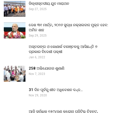
ଜିଲ୍ଲାସ୍ତରୀୟ ଯୁବ ମାରାଥନ
Sep 27, 2025
ଦେଶ ୩୧ ମାର୍ଚ୍ଚ, ୨୦୨୬ ସୁଦ୍ଧା ନକ୍ସଲବାଦ ମୁକ୍ତ ହେବ:
ଅମିତ ଶାହ
Sep 29, 2025
ଅସ୍ତରଙ୍ଗ ଓ କୋଣାର୍କ ବନାଞ୍ଚଳକୁ ଆସିଛନ୍ତି ୭
ପ୍ରକାର ବିଦେଶୀ ପକ୍ଷୀ
Jan 6, 2022
258 ଅଭିଯୋଗର ଶୁଣାଣି
Nov 7, 2023
31 ଦିନ ପୂର୍ବରୁ ଶୀତ ଅଧିବେଶନ ବନ୍ଦ…
Nov 29, 2020
ଆଜି ସର୍ବାଧିକ ୧୫୯୪ଜଣ କରୋନା ପଜିଟିଭ୍ ଚିହ୍ନଟ,