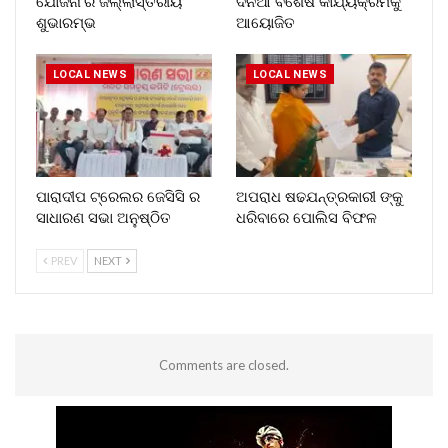
ଯୋଜନା’ର ଜିଲ୍ଲାସ୍ତରୀୟ
ଦିନିଆ ବିଶେଷ କାର୍ଯ୍ୟକ୍ରମକୁ
ଶୁଭାରମ୍ଭ
ଆୟୋଜିତ
LOCAL NEWS
LOCAL NEWS
ପାରାଦୀପ ଟ୍ରେଲର ଜେସିସି ର
ଅପରାଧ ଷଢଯନ୍ତ୍ରକାରୀ ଙ୍କୁ
ସାଧାରଣ ସଭା ଅନୁଷ୍ଠିତ
ଧରିବାରେ ପୋଲିସ ବିଫଳ
PREV
NEXT
Comments are closed.