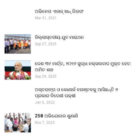
ଅଭିନେତା ଏଜାଜ୍ ଖାନ୍ ଗିରଫ
Mar 31, 2021
ଜିଲ୍ଲାସ୍ତରୀୟ ଯୁବ ମାରାଥନ
Sep 27, 2025
ଦେଶ ୩୧ ମାର୍ଚ୍ଚ, ୨୦୨୬ ସୁଦ୍ଧା ନକ୍ସଲବାଦ ମୁକ୍ତ ହେବ:
ଅମିତ ଶାହ
Sep 29, 2025
ଅସ୍ତରଙ୍ଗ ଓ କୋଣାର୍କ ବନାଞ୍ଚଳକୁ ଆସିଛନ୍ତି ୭
ପ୍ରକାର ବିଦେଶୀ ପକ୍ଷୀ
Jan 6, 2022
258 ଅଭିଯୋଗର ଶୁଣାଣି
Nov 7, 2023