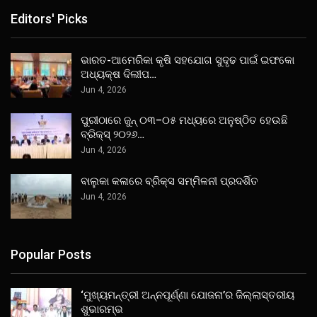
Editors' Picks
ଭାରତ-ଆମେରିକା କୃଷି ସହଯୋଗ ସୁଦୃଢ ପାଇଁ ଇଫକୋ
ଅଧ୍ୟକ୍ଷ ଦିଲୀପ…
Jun 4, 2026
ପୁରୀଠାରେ ଜୁନ୍ ୦୩–୦୫ ମଧ୍ୟରେ ଅନୁଷ୍ଠିତ ହେଉଛି
ବ୍ରିକ୍ସ୍ ୨୦୨୬…
Jun 4, 2026
ବାଲୁକା କଳାରେ ବ୍ରିକ୍ସ ସମ୍ମିଳନୀ ପ୍ରଦର୍ଶିତ
Jun 4, 2026
Popular Posts
‘ମୁଖ୍ୟମନ୍ତ୍ରୀ ଅନ୍ନପୂର୍ଣ୍ଣା ଯୋଜନା’ର ଜିଲ୍ଲାସ୍ତରୀୟ
ଶୁଭାରମ୍ଭ