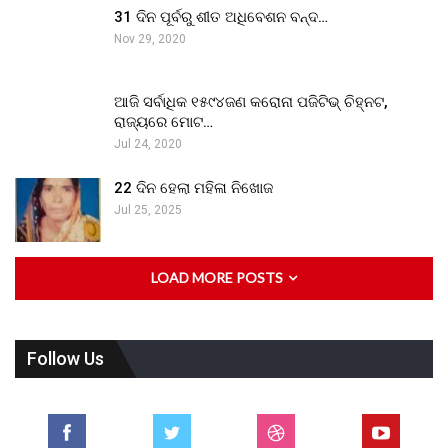
31 ଦିନ ପୂର୍ବରୁ ଶୀତ ଅଧିବେଶନ ବନ୍ଦ…
Nov 29, 2020
ଆଜି ସର୍ବାଧିକ ୧୫୯୪ଜଣ କରୋନା ପଜିଟିଭ୍ ଚିହ୍ନଟ,
ରାଜ୍ୟରେ ମୋଟ…
Jul 24, 2020
22 ଦିନ ହେଲା ମହିଳା ନିଖୋଜ
Jul 25, 2025
LOAD MORE POSTS
Follow Us