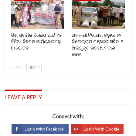
ଶିଶୁ ଶ୍ରମିକ ବିଲୋପ ପାଇଁ ୧୫
ଅବକାରୀ ବିଭାଗର ଚଢ଼ାଉ ୫୨
ଦିନିଆ ବିଶେଷ କାର୍ଯ୍ୟକ୍ରମକୁ
କିଲୋଗ୍ରାମ ଗଞ୍ଜେଇ ସହିତ ୬
ଆୟୋଜିତ
ଅଭିଯୁକ୍ତ ଗିରଫ, ୨ କାର
ଜବତ
PREV
NEXT
LEAVE A REPLY
Connect with:
Login With Facebook
Login With Google