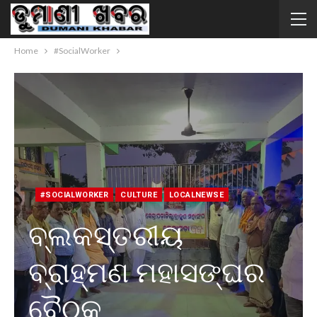
Home
#SocialWorker
#SOCIALWORKER
CULTURE
LOCALNEWSE
ବ୍ଲକସ୍ତରୀୟ
ବ୍ରାହ୍ମଣ ମହାସଙ୍ଘର
ବୈଠକ