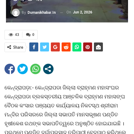
On
Jun 2, 2026
By
Dumanikhabar.in
43
0
Share
କେନ୍ଦ୍ରାପଡ଼ା:- କେନ୍ଦ୍ରାପଡା ଜିଲ୍ଲା ବ୍ରାହ୍ମଣ ମହାସଂଘର
କେନ୍ଦ୍ରାପଡା ବ୍ଲକସ୍ତରୀୟ ଆଞ୍ଚଳିକ ବ୍ରାହ୍ମଣ ମହାସଙ୍ଘ
ବୈଠକ କଂସାର ପଞ୍ଚାୟତ କାର୍ଯ୍ୟାଳୟ ନିକଟସ୍ଥ ଶ୍ରୀରାମ
ମନ୍ଦିର ପରିସରରେ ଜିଲ୍ଲା ସଭାପତି ମାନସଭୂଷଣ ପଣ୍ଡିତ
ହୃଷୀକେଶ ରଥଙ୍କ ସଭାପତିତ୍ୱରେ ଅନୁଷ୍ଠିତ ହୋଇଯାଇଛି ।
ପ୍ରଥମେ ପଣ୍ଡିତ ଦୁର୍ଗାପ୍ରସାଦ ତ୍ରିପାଠୀ ବେଦପାଠ କରିଥିଲେ