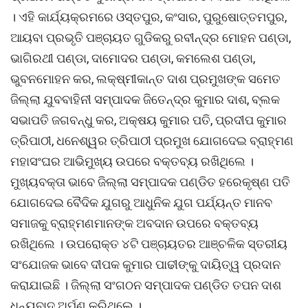
। ଏହି କାର୍ଯ୍ୟକ୍ରମରେ ଓସ୍ତପୁର, କଂସାର, ପୁରୁଷୋତ୍ତମପୁର,
ଆୟବା ପ୍ରଭୃତି ପଞ୍ଚାୟତ ଗୁଡିକରୁ ରବୀନ୍ଦ୍ର ମୋହନ ପଣ୍ଡା,
ଭାଗିରଥୀ ପଣ୍ଡା, ଦାମୋଦର ପଣ୍ଡା, କମଲେଶ ପଣ୍ଡା,
ଭୁବନମୋହନ କର, ଲକ୍ଷ୍ମୀକାନ୍ତ ଦାଶ ପ୍ରମୁଖଙ୍କ ସମେତ
ଜିଲ୍ଲା ଯୁବବାହିନୀ ସମ୍ପାଦକ ଜିତେନ୍ଦ୍ର କୁମାର ଦାଶ, ବ୍ଲକ
ସଭାପତି ଜଗବନ୍ଧୁ କର, ଅକ୍ଷୟ କୁମାର ପତି, ପ୍ରଦୀପ କୁମାର
ତ୍ରିପାଠୀ, ଧନେଶ୍ୱର ତ୍ରିପାଠୀ ପ୍ରମୁଖ ଯୋଗଦେଇ ବ୍ରାହ୍ମଣ
ମହାସଂଘର ଆଭିମୁଖ୍ୟ ଉପରେ ବକ୍ତବ୍ୟ ରଖିଥିଲେ ।
ମୁଖ୍ୟବକ୍ତା ଭାବେ ଜିଲ୍ଲା ସମ୍ପାଦକ ପଣ୍ଡିତ ହରେକୃଷ୍ଣ ପତି
ଯୋଗଦେଇ ବୈଦିକ ଯୁଗରୁ ଆଧୁନିକ ଯୁଗ ପର୍ଯ୍ୟନ୍ତ ମାନବ
ସମାଜକୁ ବ୍ରାହ୍ମଣମାନଙ୍କ ଅବଦାନ ଉପରେ ବକ୍ତବ୍ୟ
ରଖିଥିଲେ । ଉପରୋକ୍ତ ୪ଟି ପଞ୍ଚାୟତର ଆଞ୍ଚଳିକ ସ୍ତରୀୟ
ସଂଯୋଜକ ଭାବେ ଦୀପକ କୁମାର ପାଢୀଙ୍କୁ ଦାୟିତ୍ୱ ପ୍ରଦାନ
କରାଯାଇଛି । ଜିଲ୍ଲା ସଂଗଠନ ସମ୍ପାଦକ ପଣ୍ଡିତ ତପନ ଦାଶ
ଧନ୍ୟବାଦ ଅର୍ପଣ କରିଥିଲେ ।