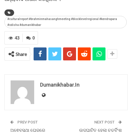
#culturalreport #brahminmahasanghmeeting #blocklevelregional #kendrapara
#odisha #dumanikhabar
43
0
Share
Dumanikhabar.in
PREV POST
NEXT POST
ଅଵେବସ୍ଥା ଘେରରେ
ଉଦ୍ଘାଟିତ ହେଲା ଚତୁର୍ବିଂଶ