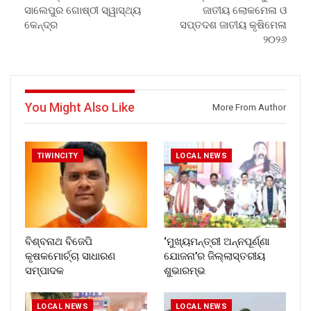
ସାଲେପୁର ଗୋଷ୍ଠୀ ସ୍ୱାସ୍ଥ୍ୟ
ଜାତୀୟ ଲୋକମେଳା ଓ
କେନ୍ଦ୍ର
ସପ୍ତଦଶ ଜାତୀୟ କୃଷିମେଳା
୨୦୨୬
You Might Also Like
More From Author
TIWINCITY
LOCAL NEWS
ବିଶ୍ବନାଥ ବିଜେପି
‘ମୁଖ୍ୟମନ୍ତ୍ରୀ ଅନ୍ନପୂର୍ଣ୍ଣା
କୃଷକମୋର୍ଚ୍ଚା ସାଧାରଣ
ଯୋଜନା’ର ଜିଲ୍ଲାସ୍ତରୀୟ
ସମ୍ପାଦକ
ଶୁଭାରମ୍ଭ
LOCAL NEWS
LOCAL NEWS