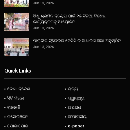
Jun 13, 2026
ଶିଶୁ ଶ୍ରମିକ ବିଲୋପ ପାଇଁ ୧୫ ଦିନିଆ ବିଶେଷ
କାର୍ଯ୍ୟକ୍ରମକୁ ଆୟୋଜିତ
Jun 13, 2026
ପାରାଦୀପ ଟ୍ରେଲର ଜେସିସି ର ସାଧାରଣ ସଭା ଅନୁଷ୍ଠିତ
Jun 13, 2026
Quick Links
ଦେଶ- ବିଦେଶ
ରାଜ୍ୟ
ସିଟି ମିରର
ସ୍ୱାସ୍ଥ୍ୟ
ରାଜନୀତି
ଅପରାଧ
ମନୋରଞ୍ଜନ
ସଂପାଦକୀୟ
ଯୋଗାଯୋଗ
e-paper