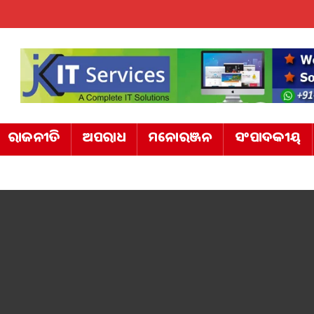
ରାଜନୀତି
ଅପରାଧ
ମନୋରଞ୍ଜନ
ସଂପାଦକୀୟ