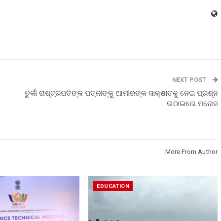
NEXT POST
ତୁର୍କୀ ରାଷ୍ଟ୍ରପତିଙ୍କ ପତ୍ନୀଙ୍କୁ ଆମୀରଙ୍କ ସାକ୍ଷାତକୁ ନେଇ ପ୍ରଶ୍ନ
ଉଠାଇଲେ ମନୋଜ
More From Author
EDUCATION