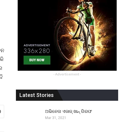
ଚନ
କି
୍ର
- Advertisement -
ଦି
Latest Stories
ଅଭିନେତା ଏଜାଜ୍ ଖାନ୍ ଗିରଫ
0
Mar 31, 2021