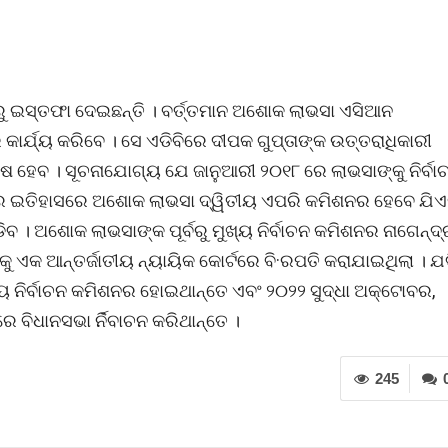
ରୁ ଇସ୍ତଫା ଦେଇଛନ୍ତି । ବର୍ତ୍ତମାନ ଅଶୋକ ଲାଭସା ଏସିଆନ
ର୍ଯ୍ୟ କରିବେ । ସେ ଏଡିବିରେ ଦୀପକ ଗୁପ୍ତାଙ୍କ ଉତ୍ତରାଧିକାରୀ
ଷ ହେବ । ସୂଚନାଯୋଗ୍ୟ ଯେ ଜାନୁଆରୀ ୨୦୧୮ ରେ ଲାଭସାଙ୍କୁ ନିର୍ବା
ଗର ଇତିହାସରେ ଅଶୋକ ଲାଭସା ଦ୍ୱିତୀୟ ଏପରି କମିଶନର ହେବେ ଯିଏ
ଡିବ । ଅଶୋକ ଲାଭସାଙ୍କ ପୂର୍ବରୁ ମୁଖ୍ୟ ନିର୍ବାଚନ କମିଶନର ନାଗେନ୍ଦ
ଏକ ଆନ୍ତର୍ଜାତୀୟ ନ୍ୟାୟିକ କୋର୍ଟରେ ବି·ରପତି କରାଯାଇଥିଲା । ଯ
୍ୟ ନିର୍ବାଚନ କମିଶନର ହୋଇଥାନ୍ତେ ଏବଂ ୨୦୨୨ ସୁଦ୍ଧା ଅକ୍ଟୋବର,
ିଧାନସଭା ର୍ନିବାଚନ କରିଥାନ୍ତେ ।
245