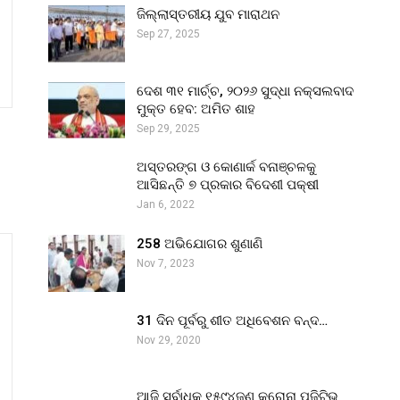
ଜିଲ୍ଲାସ୍ତରୀୟ ଯୁବ ମାରାଥନ
Sep 27, 2025
ଦେଶ ୩୧ ମାର୍ଚ୍ଚ, ୨୦୨୬ ସୁଦ୍ଧା ନକ୍ସଲବାଦ
ମୁକ୍ତ ହେବ: ଅମିତ ଶାହ
Sep 29, 2025
ଅସ୍ତରଙ୍ଗ ଓ କୋଣାର୍କ ବନାଞ୍ଚଳକୁ
ଆସିଛନ୍ତି ୭ ପ୍ରକାର ବିଦେଶୀ ପକ୍ଷୀ
Jan 6, 2022
258 ଅଭିଯୋଗର ଶୁଣାଣି
Nov 7, 2023
31 ଦିନ ପୂର୍ବରୁ ଶୀତ ଅଧିବେଶନ ବନ୍ଦ…
Nov 29, 2020
ଆଜି ସର୍ବାଧିକ ୧୫୯୪ଜଣ କରୋନା ପଜିଟିଭ୍