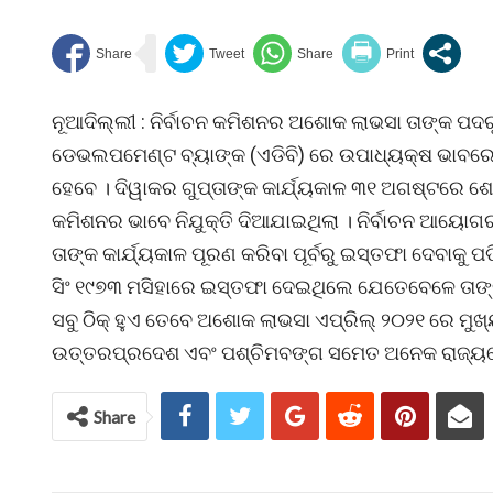
ନୂଆଦିଲ୍ଲୀ : ନିର୍ବାଚନ କମିଶନର ଅଶୋକ ଲାଭସା ତାଙ୍କ ପଦ
ଡେଭଲପମେଣ୍ଟ ବ୍ୟାଙ୍କ (ଏଡିବି) ରେ ଉପାଧ୍ୟକ୍ଷ ଭାବରେ କା
ହେବେ । ଦିୱାକର ଗୁପ୍ତାଙ୍କ କାର୍ଯ୍ୟକାଳ ୩୧ ଅଗଷ୍ଟରେ ଶେ
କମିଶନର ଭାବେ ନିଯୁକ୍ତି ଦିଆଯାଇଥିଲା । ନିର୍ବାଚନ ଆୟୋ
ତାଙ୍କ କାର୍ଯ୍ୟକାଳ ପୂରଣ କରିବା ପୂର୍ବରୁ ଇସ୍ତଫା ଦେବାକୁ ପ
ସିଂ ୧୯୭୩ ମସିହାରେ ଇସ୍ତଫା ଦେଇଥିଲେ ଯେତେବେଳେ ତାଙ୍କୁ 
ସବୁ ଠିକ୍ ହୁଏ ତେବେ ଅଶୋକ ଲାଭସା ଏପ୍ରିଲ୍ ୨୦୨୧ ରେ ମୁଖ
ଉତ୍ତରପ୍ରଦେଶ ଏବଂ ପଶ୍ଚିମବଙ୍ଗ ସମେତ ଅନେକ ରାଜ୍ୟରେ ବ
Share