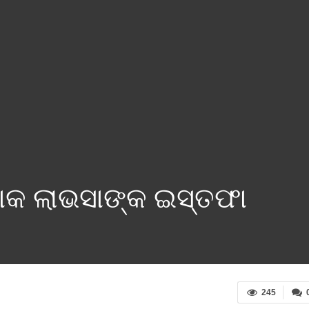
ୋକ ଲାଭସାଙ୍କ ଇସ୍ତଫା
245