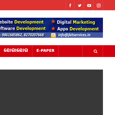
ଯୋଗାଯୋଗ
E-PAPER