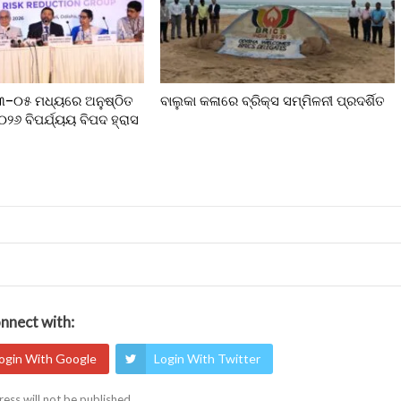
୦୩–୦୫ ମଧ୍ୟରେ ଅନୁଷ୍ଠିତ
ବାଲୁକା କଳାରେ ବ୍ରିକ୍ସ ସମ୍ମିଳନୀ ପ୍ରଦର୍ଶିତ
୨୦୨୬ ବିପର୍ଯ୍ୟୟ ବିପଦ ହ୍ରାସ
nnect with:
ogin With Google
Login With Twitter
ess will not be published.