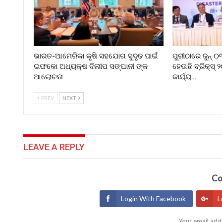
ଭାରତ-ଆମେରିକା କୃଷି ସହଯୋଗ ସୁଦୃଢ ପାଇଁ
ପୁରୀଠାରେ ଜୁନ୍ 
ଇଫକୋ ଅଧ୍ୟକ୍ଷ ଦିଲୀପ ସଙ୍ଘାନୀ ଙ୍କ
ହେଉଛି ବ୍ରିକ୍ସ୍ 
ଆଲୋଚନା
କାର୍ଯ୍ୟ…
PREV
NEXT
LEAVE A REPLY
Co
Login With Facebook
L
Your email addr