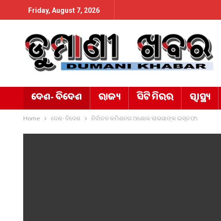
Friday, August 7, 2026
ଦେଶ- ବିଦେଶ
ରାଜ୍ୟ
ସିଟି ମିରର
ସ୍ୱାସ୍ଥ୍ୟ
Home
ଦେଶ- ବିଦେଶ
ନିର୍ବାଚନ କମିଶନର ଅଶୋକ ଲାଭସାଙ୍କ ଇସ୍ତଫା