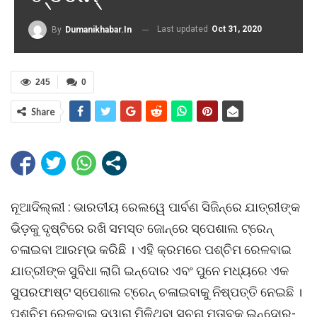
Last updated
Oct 31, 2020
By
Dumanikhabar.in
245
0
Share
ନୂଆଦିଲ୍ଲୀ : ଭାରତୀୟ ରେଲୱେ ପାର୍ବଣ ସିଜିନ୍ରେ ଯାତ୍ରୀଙ୍କ
ଭିଡ଼କୁ ଦୃଷ୍ଟିରେ ରଖି ସମସ୍ତ ଜୋନ୍ରେ ସ୍ପେଶାଲ ଟ୍ରେନ୍
ଚଳାଇବା ଆରମ୍ଭ କରିଛି । ଏହି କ୍ରମରେ ପଶ୍ଚିମ ରେଳବାଇ
ଯାତ୍ରୀଙ୍କ ସୁବିଧା ଲାଗି ଇନ୍ଦୋର ଏବଂ ପୁନେ ମଧ୍ୟରେ ଏକ
ସୁପରଫାଷ୍ଟ ସ୍ପେଶାଲ ଟ୍ରେନ୍ ଚଳାଇବାକୁ ନିଷ୍ପତ୍ତି ନେଇଛି ।
ପଶ୍ଚିମ ରେଳବାଇ ଦ୍ୱାରା ମିଳିଥିବା ସୂଚନା ମୁତାବକ ଇନ୍ଦୋର-