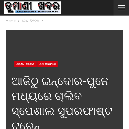
Home
ଦେଶ- ବିଦେଶ
ଦେଶ- ବିଦେଶ
ଯୋଗାଯୋଗ
ଆଜିଠୁ ଇନ୍ଦୋର-ପୁନେ
ମଧ୍ୟରେ ଚାଲିବ
ସ୍ପେଶାଲ ସୁପରଫାଷ୍ଟ
ଟ୍ରେନ୍