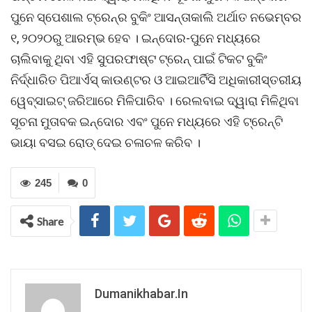
ପୁନେ ସ୍ପେଶାଲ ଟ୍ରେନ୍ର ବୁକିଂ ଆସନ୍ତାକାଲି ଅର୍ଥାତ ନଭେମ୍ବର
୧, ୨୦୨୦ରୁ ଆରମ୍ଭ ହେବ । ଇନ୍ଦୋର-ପୁନେ ମଧ୍ୟରେ
ଚାଲିବାକୁ ଥିବା ଏହି ସୁପରଫାଷ୍ଟ ଟ୍ରେନ୍ ପାଇଁ ଟିକଟ ବୁକିଂ
ନିର୍ଦ୍ଧାରିତ ପିଆର୍ଏସ୍ କାଉଣ୍ଟର ଓ ଆଇଆର୍ଟିସି ଅଧିକାରୀସ୍ତରୀୟ
ୱେବ୍ସାଇଟ୍ ଜରିଆରେ ମିଳିପାରିବ । ରେଲବାଇ ଦ୍ୱାରା ମିଳିଥିବା
ସୂଚନା ମୁତାବକ ଇନ୍ଦୋର ଏବଂ ପୁନେ ମଧ୍ୟରେ ଏହି ଟ୍ରେନ୍ଟି
ଭାୟା ବସଇ ରୋଡ୍ ଦେଇ ଚଳାଚଳ କରିବ ।
245
0
Share
Dumanikhabar.in