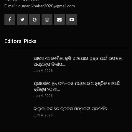
E-mail : dumanikhabar2020@gmail.com
Editors' Picks
ଭାରତ-ଆମେରିକା କୃଷି ସହଯୋଗ ସୁଦୃଢ ପାଇଁ ଇଫକୋ
ଅଧ୍ୟକ୍ଷ ଦିଲୀପ…
Jun 4, 2026
ପୁରୀଠାରେ ଜୁନ୍ ୦୩–୦୫ ମଧ୍ୟରେ ଅନୁଷ୍ଠିତ ହେଉଛି
ବ୍ରିକ୍ସ୍ ୨୦୨୬…
Jun 4, 2026
ବାଲୁକା କଳାରେ ବ୍ରିକ୍ସ ସମ୍ମିଳନୀ ପ୍ରଦର୍ଶିତ
Jun 4, 2026