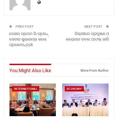
PREV POST
NEXT POST
ଦେଶର ପ୍ରଥମ ସି-ପ୍ଲେନ୍
ଦିଲ୍ଲୀରେ ପ୍ରଦୂଷଣ ଓ
ସେବାର ଶୁଭାରମ୍ଭ କଲେ
କରୋନାର ଡବଲ ଆଟାକ୍ ଜାରି
ପ୍ରଧାନମନ୍ତ୍ରୀ
You Might Also Like
More From Author
INTERNATIONAL
ECONOMY