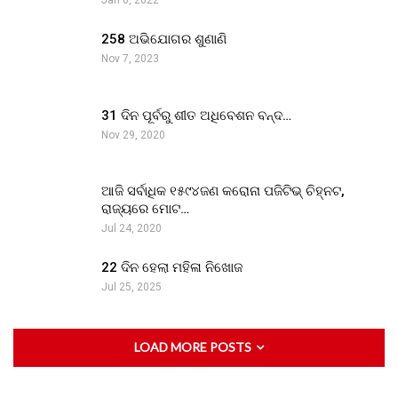
Jan 6, 2022
258 ଅଭିଯୋଗର ଶୁଣାଣି
Nov 7, 2023
31 ଦିନ ପୂର୍ବରୁ ଶୀତ ଅଧିବେଶନ ବନ୍ଦ…
Nov 29, 2020
ଆଜି ସର୍ବାଧିକ ୧୫୯୪ଜଣ କରୋନା ପଜିଟିଭ୍ ଚିହ୍ନଟ,
ରାଜ୍ୟରେ ମୋଟ…
Jul 24, 2020
22 ଦିନ ହେଲା ମହିଳା ନିଖୋଜ
Jul 25, 2025
LOAD MORE POSTS