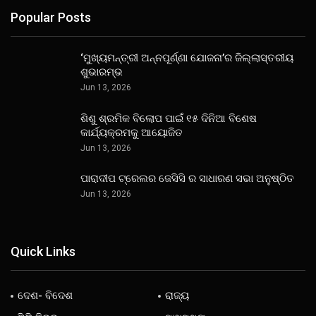
Popular Posts
‘ମୁଖ୍ୟମନ୍ତ୍ରୀ ଅନ୍ନପୂର୍ଣ୍ଣା ଯୋଜନା’ର ଜିଲ୍ଲାସ୍ତରୀୟ
ଶୁଭାରମ୍ଭ
Jun 13, 2026
ଶିଶୁ ଶ୍ରମିକ ବିଲୋପ ପାଇଁ ୧୫ ଦିନିଆ ବିଶେଷ
କାର୍ଯ୍ୟକ୍ରମକୁ ଆୟୋଜିତ
Jun 13, 2026
ପାରାଦୀପ ଟ୍ରେଲର ଜେସିସି ର ସାଧାରଣ ସଭା ଅନୁଷ୍ଠିତ
Jun 13, 2026
Quick Links
ଦେଶ- ବିଦେଶ
ରାଜ୍ୟ