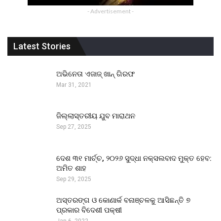
- Advertisement -
Latest Stories
ଅଭିନେତା ଏଜାଜ୍ ଖାନ୍ ଗିରଫ
Mar 31, 2021
ଜିଲ୍ଲାସ୍ତରୀୟ ଯୁବ ମାରାଥନ
Sep 27, 2025
ଦେଶ ୩୧ ମାର୍ଚ୍ଚ, ୨୦୨୬ ସୁଦ୍ଧା ନକ୍ସଲବାଦ ମୁକ୍ତ ହେବ:
ଅମିତ ଶାହ
Sep 29, 2025
ଅସ୍ତରଙ୍ଗ ଓ କୋଣାର୍କ ବନାଞ୍ଚଳକୁ ଆସିଛନ୍ତି ୭
ପ୍ରକାର ବିଦେଶୀ ପକ୍ଷୀ