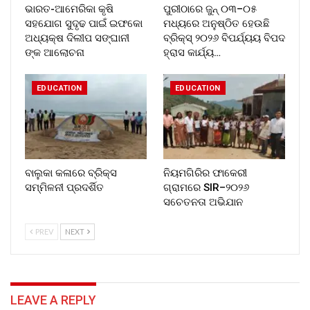
ଭାରତ-ଆମେରିକା କୃଷି
ପୁରୀଠାରେ ଜୁନ୍ ୦୩–୦୫
ସହଯୋଗ ସୁଦୃଢ ପାଇଁ ଇଫକୋ
ମଧ୍ୟରେ ଅନୁଷ୍ଠିତ ହେଉଛି
ଅଧ୍ୟକ୍ଷ ଦିଲୀପ ସଙ୍ଘାନୀ
ବ୍ରିକ୍ସ୍ ୨୦୨୬ ବିପର୍ଯ୍ୟୟ ବିପଦ
ଙ୍କ ଆଲୋଚନା
ହ୍ରାସ କାର୍ଯ୍ୟ…
EDUCATION
EDUCATION
ବାଲୁକା କଳାରେ ବ୍ରିକ୍ସ
ନିୟମଗିରିର ଫାକେରୀ
ସମ୍ମିଳନୀ ପ୍ରଦର୍ଶିତ
ଗ୍ରାମରେ SIR–୨୦୨୬
ସଚେତନତା ଅଭିଯାନ
PREV
NEXT
LEAVE A REPLY